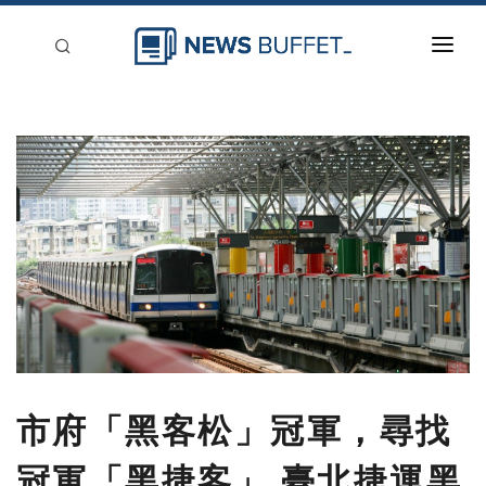
回到首頁
新聞稿分類
登入
刊登
市府「黑客松」冠軍，尋找
冠軍「黑捷客」 臺北捷運黑