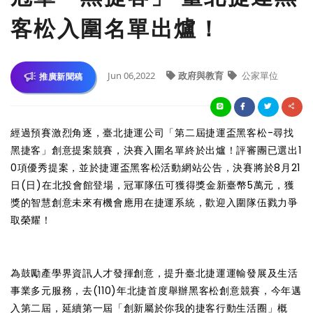
客松入圍名單出爐！
Jun 06,2022
政府與教育
公家單位
推廣新聞稿
經過預賽激烈角逐，臺北捷運公司「第二屆捷運盃黑客松-尋找
黑捷客」創意提案競賽，決賽入圍名單終於出爐！評審團已選出1
0項優秀提案，並於捷運盃黑客松活動網站公告，決賽將於8月21
日(日)在北投會館登場，冠軍隊伍可獲得獎金新臺幣5萬元，獲
獎的智慧創意未來有機會應用在捷運系統，歡迎入圍隊伍戮力爭
取榮耀！
為鼓勵產學界資訊人才發揮創意，提升臺北捷運運輸發展及生活
事業多元服務，去(110)年北捷首度舉辦黑客松創意競賽，今年邁
入第二屆，延續第一屆「創新屬於你我的捷客行動生活圈」概