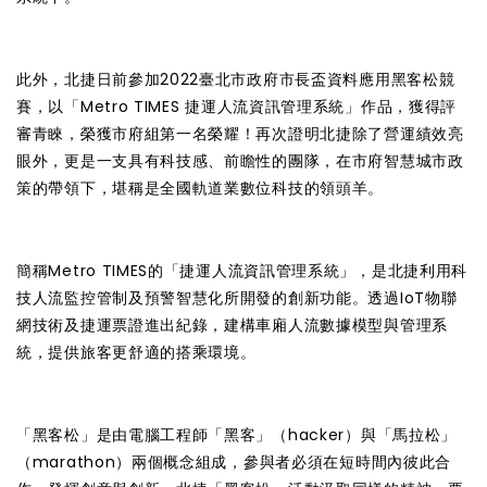
此外，北捷日前參加2022臺北市政府市長盃資料應用黑客松競
賽，以「Metro TIMES 捷運人流資訊管理系統」作品，獲得評
審青睞，榮獲市府組第一名榮耀！再次證明北捷除了營運績效亮
眼外，更是一支具有科技感、前瞻性的團隊，在市府智慧城市政
策的帶領下，堪稱是全國軌道業數位科技的領頭羊。
簡稱Metro TIMES的「捷運人流資訊管理系統」，是北捷利用科
技人流監控管制及預警智慧化所開發的創新功能。透過IoT物聯
網技術及捷運票證進出紀錄，建構車廂人流數據模型與管理系
統，提供旅客更舒適的搭乘環境。
「黑客松」是由電腦工程師「黑客」（hacker）與「馬拉松」
（marathon）兩個概念組成，參與者必須在短時間內彼此合