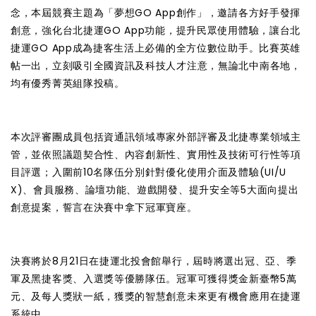
念，本屆競賽主題為「夢想GO App創作」，邀請各方好手發揮
創意，強化台北捷運GO App功能，提升民眾使用體驗，讓台北
捷運GO App成為捷客生活上必備的全方位數位助手。比賽英雄
帖一出，立刻吸引全國資訊及科技人才注意，無論北中南各地，
均有優秀菁英組隊投稿。
本次評審團成員包括資通訊領域專家外部評審及北捷專業領域主
管，並依照議題契合性、內容創新性、實用性及技術可行性等項
目評選；入圍前10名隊伍分別針對優化使用介面及體驗(UI/U
X)、會員服務、論壇功能、遊戲開發、提升安全等5大面向提出
創意提案，誓言在決賽中拿下冠軍寶座。
決賽將於8月21日在捷運北投會館舉行，屆時將選出冠、亞、季
軍及黑捷客獎、入選獎等優勝隊伍。冠軍可獲得獎金新臺幣5萬
元、及每人獎狀一紙，獲獎的智慧創意未來更有機會應用在捷運
系統中。