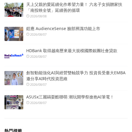
天上父親的愛延續化作希望力量！ 六名子女捐贈家扶
「南投映全號」延續善的循環
2026/08/08
鎧應 AudienceSense 臉部辨識功能上市
2026/08/07
HDBank 取得越南歷來最大規模國際銀團社會貸款
2026/08/07
創智動能強化AI與經營雙軸競爭力 投資長受臺大EMBA
邀分享AI時代投資思維
2026/08/07
ASUSx三麗鷗耍酷聯萌 潮玩開學祭搶抱AI筆電！
2026/08/07
熱門標籤