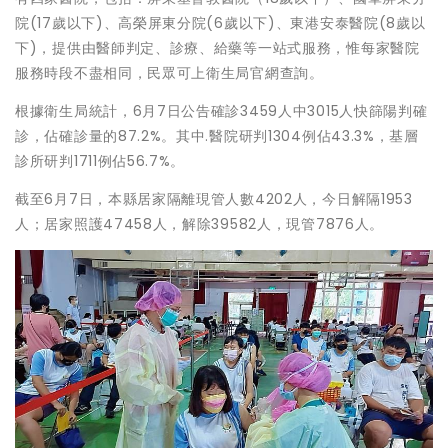
院(17歲以下)、高榮屏東分院(6歲以下)、東港安泰醫院(8歲以
下)，提供由醫師判定、診療、給藥等一站式服務，惟每家醫院
服務時段不盡相同，民眾可上衛生局官網查詢。
根據衛生局統計，6月7日公告確診3459人中3015人快篩陽判確
診，佔確診量的87.2%。其中.醫院研判1304例佔43.3%，基層
診所研判1711例佔56.7%。
截至6月7日，本縣居家隔離現管人數4202人，今日解隔1953
人；居家照護47458人，解除39582人，現管7876人。