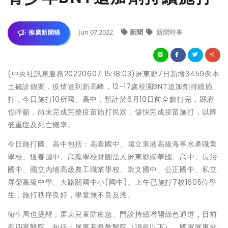
Jun 07,2022
新聞
新聞時事
推廣新聞稿
(中央社訊息服務20220607 15:18:03)屏東縣7日新增3459例本
土確診個案，疫情達到新高峰，12-17歲校園BNT追加劑持續施
打，今日施打10所國、高中，預計於6月10日前全數打完，縣府
也呼籲，尚未完成完整疫苗施打民眾，儘快完成疫苗施打，以降
低重症及死亡機率。
今日施打國、高中包括：高泰國中、國立東港高級海事水產職業
學校、恆春國中、高鳳學校財團法人屏東縣崇華國、高中、長治
國中、國立內埔高級農工職業學校、崇文國中、公正國中、私立
屏榮高級中學、大路關國中小(國中)。上午已施打7校1605位學
生，施打秩序良好，學童無不良反應。
衛生局也提醒，屏東兒童防疫急、門診持續增開綠色通道，目前
有四家醫院，包括：屏東基督教醫院（18歲以下）、國軍屏東分