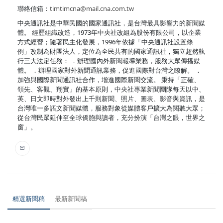
聯絡信箱：
timtimcna@mail.cna.com.tw
中央通訊社是中華民國的國家通訊社，是台灣最具影響力的新聞媒
體。 經歷組織改造，1973年中央社改組為股份有限公司，以企業
方式經營；隨著民主化發展，1996年依據「中央通訊社設置條
例」改制為財團法人，定位為全民共有的國家通訊社，獨立超然執
行三大法定任務： ．辦理國內外新聞報導業務，服務大眾傳播媒
體。 ．辦理國家對外新聞通訊業務，促進國際對台灣之瞭解。 ．
加強與國際新聞通訊社合作，增進國際新聞交流。 秉持「正確、
領先、客觀、翔實」的基本原則，中央社專業新聞團隊每天以中、
英、日文即時對外發出上千則新聞、照片、圖表、影音與資訊，是
台灣唯一多語文新聞媒體，服務對象從媒體客戶擴大為閱聽大眾；
從台灣民眾延伸至全球僑胞與讀者，充分扮演「台灣之眼，世界之
窗」。
精選新聞稿
最新新聞稿