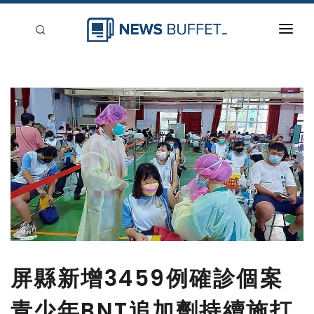
回到首頁
新聞稿分類
登入
刊登
屏縣新增3459例確診個案
青少年BNT追加劑持續施打