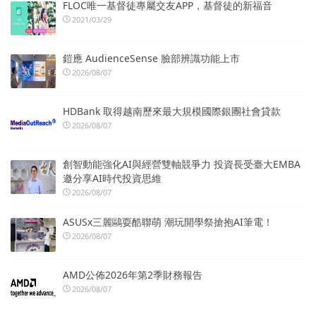
FLOC唯一基督徒專屬交友APP，基督徒的新福音
2021/03/29
鎧應 AudienceSense 臉部辨識功能上市
2026/08/07
HDBank 取得越南歷來最大規模國際銀團社會貸款
2026/08/07
創智動能強化AI與經營雙軸競爭力 投資長受臺大EMBA
邀分享AI時代投資思維
2026/08/07
ASUSx三麗鷗耍酷聯萌 潮玩開學祭搶抱AI筆電！
2026/08/07
AMD公佈2026年第2季財務報告
2026/08/07