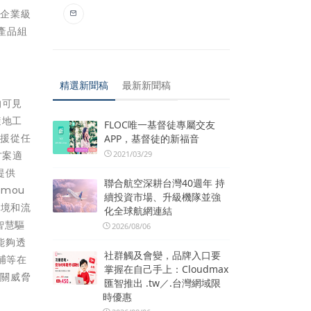
及企業級
產品組
精選新聞稿
最新新聞稿
的可見
隨地工
FLOC唯一基督徒專屬交友
支援從任
APP，基督徒的新福音
方案適
2021/03/29
提供
聯合航空深耕台灣40週年 持
rmou
續投資市場、升級機隊並強
環境和流
化全球航網連結
智慧驅
2026/08/06
能夠透
社群觸及會變，品牌入口要
獵捕等在
掌握在自己手上：Cloudmax
相關威脅
匯智推出 .tw／.台灣網域限
時優惠