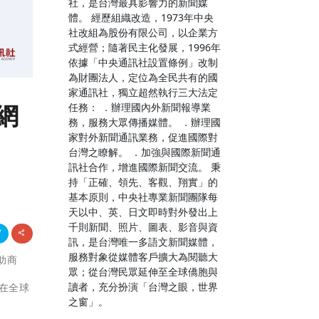
社，是台灣最具影響力的新聞媒
體。 經歷組織改造，1973年中央
社改組為股份有限公司，以企業方
式經營；隨著民主化發展，1996年
依據「中央通訊社設置條例」改制
為財團法人，定位為全民共有的國
家通訊社，獨立超然執行三大法定
網
任務： ．辦理國內外新聞報導業
務，服務大眾傳播媒體。 ．辦理國
家對外新聞通訊業務，促進國際對
台灣之瞭解。 ．加強與國際新聞通
訊社合作，增進國際新聞交流。 秉
持「正確、領先、客觀、翔實」的
基本原則，中央社專業新聞團隊每
天以中、英、日文即時對外發出上
千則新聞、照片、圖表、影音與資
訊，是台灣唯一多語文新聞媒體，
服務對象從媒體客戶擴大為閱聽大
贊助商
眾；從台灣民眾延伸至全球僑胞與
讀者，充分扮演「台灣之眼，世界
，在全球
之窗」。