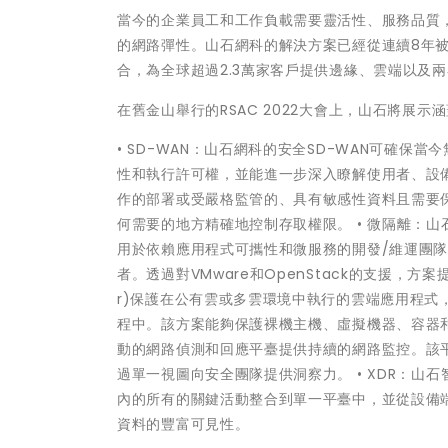
當今的企業員工和工作負載需要靈活性、服務品質
的網路彈性。山石網科的解決方案已經從連續8年被
合，為全球超過2.3萬家客戶提供邊緣、雲端以及
在舊金山舉行的RSAC 2022大會上，山石將展
• SD-WAN：山石網科的安全SD-WAN可確
性和執行許可權，並能進一步深入瞭解使用者、設備和
作的部署或受嚴格監管的、具有敏感性資料且需要
何需要的地方精確地控制存取權限。 • 微隔離：山石雲·
用於依賴應用程式可攜性和微服務的開發/維運團
者。透過對VMware和OpenStack的支援，方案提供
r)保護在公有雲或多雲環境中執行的雲端應用程式，
程中。該方案能夠保護裸機主機、虛擬機器、容器和無伺服器
動的網路偵測和回應平臺提供持續的網路監控。該
過單一視圖向安全團隊提供洞察力。 • XDR：山石智源
內的所有的關鍵活動整合到單一平臺中，並從設備
資料的豐富可見性。