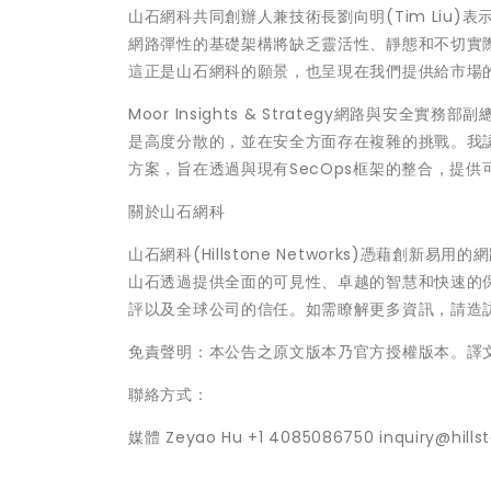
山石網科共同創辦人兼技術長劉向明(Tim Liu
網路彈性的基礎架構將缺乏靈活性、靜態和不切實
這正是山石網科的願景，也呈現在我們提供給市場
Moor Insights & Strategy網路與安全
是高度分散的，並在安全方面存在複雜的挑戰。我認為
方案，旨在透過與現有SecOps框架的整合，提
關於山石網科
山石網科(Hillstone Networks)憑藉
山石透過提供全面的可見性、卓越的智慧和快速的
評以及全球公司的信任。如需瞭解更多資訊，請造訪www.
免責聲明：本公告之原文版本乃官方授權版本。譯
聯絡方式：
媒體 Zeyao Hu +1 4085086750 inquiry@hills