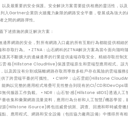
，以及最重要的安全保護。安全解決方案需要提供相應的靈活性，以
列入Gartner企業防火牆魔力象限的網路安全平臺，發展成為強大的
兩者之間的網路彈性。
示涵蓋下述措施的廣泛解決方案：
保當今無邊界網路的安全，對所有網路入口處的所有互動行為都能提供精細
存取行為。 • ZTNA：山石網科的ZTNA解決方案為當今面向隨時
保護其不斷擴大的邊緣邊界的行業提供遠端存取安全。精細存取控制
格(Hillstone CloudHive)保護雲端原生和雲端型應用程式。該
隊，以及因沒有分割或隔離網路存取而導致多租戶存在風險的雲端服務
了跨雲端平臺的可攜性。 • CWPP：山石雲鎧(Hillstone CloudA
能夠以完整的應用程式堆疊可見性整合到現有的CI/CD和DevOps
工作負載。 • NDR：山石智·感(Hillstone sBDS)透過人工
平臺收集和彙聚網路流量資料，應用行為分析和人工智慧/機器學習，
(Hillstone iSource)將包括威脅偵測、調查、回應和即時威脅
端點、應用程式、網路和安全設備（包括協力廠商設備）中獲得所有