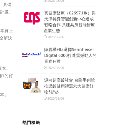
2026/08/06
。具備
全計畫。
真健康醫療（02697.HK）與
天津具身智能創新中心達成
戰略合作 共建具身智能醫療
境在本質上
產業生態
2026/08/06
安全解決
陳嘉樺Ella選擇Sennheiser
Digital 6000打造震撼動人的
青春狂歡
2026/08/06
成本。
析師的好
迎向超高齡社會 台隆手創館
推樂齡健康禮選六大健康好
物5折起
版本。
2026/08/06
熱門標籤