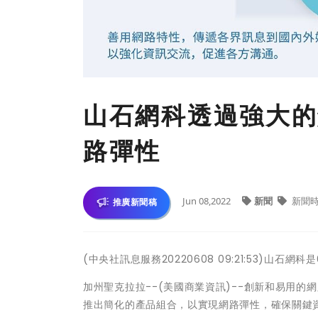
山石網科透過強大的
路彈性
Jun 08,2022
新聞
新聞
推廣新聞稿
(中央社訊息服務20220608 09:21:53)山石
加州聖克拉拉--(美國商業資訊)--創新和易用的網路安
推出簡化的產品組合，以實現網路彈性，確保關鍵