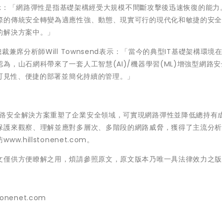
)表示：「網路彈性是指基礎架構經受大規模不間斷攻擊後迅速恢復的能力
際的傳統安全轉變為適應性強、動態、現實可行的現代化和敏捷的安
的解決方案中。」
實務部副總裁兼席分析師Will Townsend表示：「當今的典型IT基礎架構環
，山石網科帶來了一套人工智慧(AI)/機器學習(ML)增強型網路
供可見性、便捷的部署並簡化持續的管理。」
創新易用的網路安全解決方案重塑了企業安全領域，可實現網路彈性並降低總持有
保護來觀察、理解並應對多層次、多階段的網路威脅，獲得了主流分
hillstonenet.com。
文僅供方便瞭解之用，煩請參照原文，原文版本乃唯一具法律效力之
tonenet.com