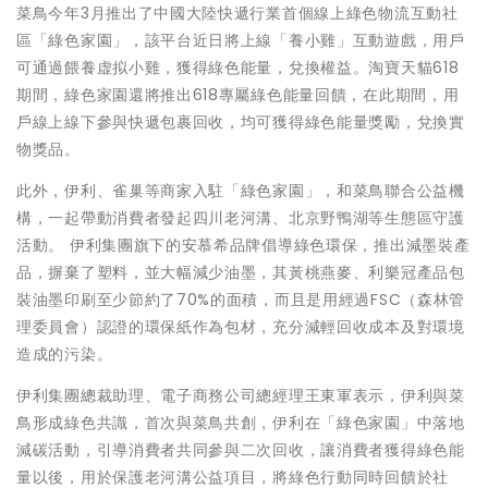
菜鳥今年3月推出了中國大陸快遞行業首個線上綠色物流互動社
區「綠色家園」，該平台近日將上線「養小雞」互動遊戲，用戶
可通過餵養虚拟小雞，獲得綠色能量，兌換權益。淘寶天貓618
期間，綠色家園還將推出618專屬綠色能量回饋，在此期間，用
戶線上線下參與快遞包裹回收，均可獲得綠色能量獎勵，兌換實
物獎品。
此外，伊利、雀巢等商家入駐「綠色家園」，和菜鳥聯合公益機
構，一起帶動消費者發起四川老河溝、北京野鴨湖等生態區守護
活動。 伊利集團旗下的安慕希品牌倡導綠色環保，推出減墨裝產
品，摒棄了塑料，並大幅減少油墨，其黃桃燕麥、利樂冠產品包
裝油墨印刷至少節約了70%的面積，而且是用經過FSC（森林管
理委員會）認證的環保紙作為包材，充分減輕回收成本及對環境
造成的污染。
伊利集團總裁助理、電子商務公司總經理王東軍表示，伊利與菜
鳥形成綠色共識，首次與菜鳥共創，伊利在「綠色家園」中落地
減碳活動，引導消費者共同參與二次回收，讓消費者獲得綠色能
量以後，用於保護老河溝公益項目，將綠色行動同時回饋於社