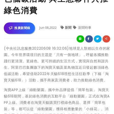
綠色消費
Jun 08,2022
新聞
新聞時事
推廣新聞稿
(中央社訊息服務20220608 16:32:06)地球是人類賴以生存的家
園。今年世界環境日的主題是「只有一個地球」，呼籲各國推動
踐行更清潔、更綠色、更可持續的生活方式，實現與自然和諧共
生。阿里巴巴集團旗下的淘寶天貓及菜鳥物流近日發起數項綠色
低碳活動，希望借助2022年天貓618理想生活狂歡季（下稱「淘
寶天貓618」）活動，攜手商家及消費者，助力推動綠色消費。
淘寶APP上線「綠動樂園」攜中外品牌提倡「簡單包裝」 淘寶天
貓618期間，基於綠色消費的互動平台「綠動樂園」正式在淘寶A
PP上線。消費者在淘寶天貓購買打標綠色商品、選擇「簡單包
裝」等，都可以從「綠動樂園」獲得相應數量的「小綠花」。消