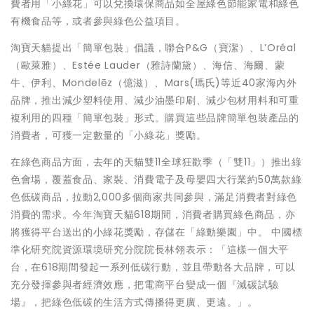
費者用「小綠花」可以兌換環保商品如全屋綠色節能家電和綠色
有機食品等，或者參與綠色公益項目。
淘寶天貓提出「簡單包裝」倡議，聯合P&G（寶潔）、L’Oréal
（歐萊雅）、Estée Lauder（雅詩蘭黛）、海信、海爾、蒙
牛、伊利、Mondelēz（億滋）、Mars(瑪氏)等近40家海內外
品牌，推出減少塑料使用、減少油墨印刷、減少包材用料和可重
複利用的四種「簡單包裝」形式。購買這些品牌簡單包裝產品的
消費者，可獲一定數量的「小綠花」獎勵。
在綠色商品方面，去年的天貓雙11全球狂歡季（「雙11」）推出綠
色會場，覆蓋食品、家裝、消費電子及母嬰四大行業約50萬款綠
色低碳商品，拉動2,000多個商家共同參與，滿足消費者對綠色
消費的需求。今年淘寶天貓618期間，消費者購買綠色商品，亦
將獲得平台送出的小綠花獎勵，存儲在「綠動樂園」中。 中國標
準化研究院資源環境研究分院院長林翎表示：「這樣一個大平
台，在618期間發起一系列低碳行動，並且帶動各大品牌，可以
充分發揮參與者經濟效應，把電商平台變成一個『減碳試驗
場』，把綠色低碳的生活方式傳播得更廣、更遠。」。