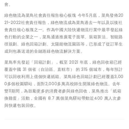
會。
綠色物流為菜鳥社會責任報告核心板塊 今年5月底，菜鳥發佈20
21-2022社會責任報告，綠色物流成為菜鳥過去一年以及以後社
會責任核心板塊之一。作為中國大陸快遞物流行業中最早發起綠
色行動的企業之一，菜鳥通過推廣電子面單、裝箱算法、智能路
徑規劃、綠色回箱計劃、太陽能物流園區等，已形成了從訂單生
成到包裹送達的全鏈路綠色物流解決方案。
菜鳥率先發起「回箱計劃」，截至 2021 年底，綠色回收箱已經
覆蓋中國 31 個省（自治區、直轄市） 的 315 個城市，每年預計
可以回收利用上億個快遞紙箱。菜鳥綠色回箱計劃已經覆蓋3,00
0多個校園驛站，面對2,000多萬高校師生開展綠色物流。去年
雙11期間，為鼓勵更多的消費者參與綠色回收，菜鳥推出「紙箱
換雞蛋」活動，全國有 8.7 萬個菜鳥驛站帶動近400 萬人次參
與快遞包裝回收。