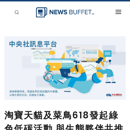
回到首頁
新聞稿分類
登入
刊登
淘寶天貓及菜鳥618發起綠
色低碳活動 與生態夥伴共推