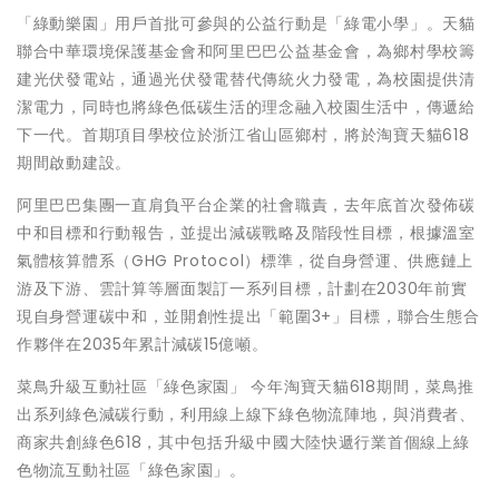
「綠動樂園」用戶首批可參與的公益行動是「綠電小學」。天貓
聯合中華環境保護基金會和阿里巴巴公益基金會，為鄉村學校籌
建光伏發電站，通過光伏發電替代傳統火力發電，為校園提供清
潔電力，同時也將綠色低碳生活的理念融入校園生活中，傳遞給
下一代。首期項目學校位於浙江省山區鄉村，將於淘寶天貓618
期間啟動建設。
阿里巴巴集團一直肩負平台企業的社會職責，去年底首次發佈碳
中和目標和行動報告，並提出減碳戰略及階段性目標，根據溫室
氣體核算體系（GHG Protocol）標準，從自身營運、供應鏈上
游及下游、雲計算等層面製訂一系列目標，計劃在2030年前實
現自身營運碳中和，並開創性提出「範圍3+」目標，聯合生態合
作夥伴在2035年累計減碳15億噸。
菜鳥升級互動社區「綠色家園」 今年淘寶天貓618期間，菜鳥推
出系列綠色減碳行動，利用線上線下綠色物流陣地，與消費者、
商家共創綠色618，其中包括升級中國大陸快遞行業首個線上綠
色物流互動社區「綠色家園」。