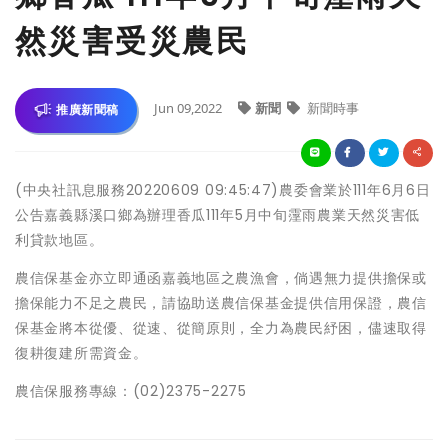
然災害受災農民
Jun 09,2022
新聞
新聞時事
推廣新聞稿
(中央社訊息服務20220609 09:45:47)農委會業於111年6月6日
公告嘉義縣溪口鄉為辦理香瓜111年5月中旬霪雨農業天然災害低
利貸款地區。
農信保基金亦立即通函嘉義地區之農漁會，倘遇無力提供擔保或
擔保能力不足之農民，請協助送農信保基金提供信用保證，農信
保基金將本從優、從速、從簡原則，全力為農民紓困，儘速取得
復耕復建所需資金。
農信保服務專線：(02)2375-2275