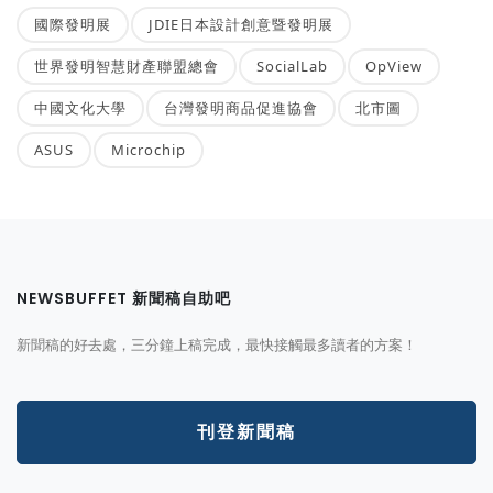
國際發明展
JDIE日本設計創意暨發明展
世界發明智慧財產聯盟總會
SocialLab
OpView
中國文化大學
台灣發明商品促進協會
北市圖
ASUS
Microchip
NEWSBUFFET 新聞稿自助吧
新聞稿的好去處，三分鐘上稿完成，最快接觸最多讀者的方案！
刊登新聞稿