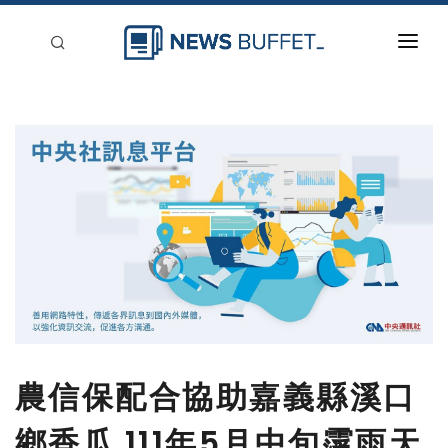
回到首頁
新聞稿分類
登入
刊登
農信保配合協助嘉義縣溪口
鄉香瓜 111年5月中旬霪雨天