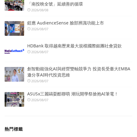
「南投映全號」延續善的循環
2026/08/08
鎧應 AudienceSense 臉部辨識功能上市
2026/08/07
HDBank 取得越南歷來最大規模國際銀團社會貸款
2026/08/07
創智動能強化AI與經營雙軸競爭力 投資長受臺大EMBA
邀分享AI時代投資思維
2026/08/07
ASUSx三麗鷗耍酷聯萌 潮玩開學祭搶抱AI筆電！
2026/08/07
熱門標籤