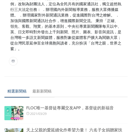
例」改制為財團法人，定位為全民共有的國家通訊社，獨立超然執
行三大法定任務： ．辦理國內外新聞報導業務，服務大眾傳播媒
體。 ．辦理國家對外新聞通訊業務，促進國際對台灣之瞭解。 ．
加強與國際新聞通訊社合作，增進國際新聞交流。 秉持「正確、
領先、客觀、翔實」的基本原則，中央社專業新聞團隊每天以中、
英、日文即時對外發出上千則新聞、照片、圖表、影音與資訊，是
台灣唯一多語文新聞媒體，服務對象從媒體客戶擴大為閱聽大眾；
從台灣民眾延伸至全球僑胞與讀者，充分扮演「台灣之眼，世界之
窗」。
精選新聞稿
最新新聞稿
FLOC唯一基督徒專屬交友APP，基督徒的新福音
2021/03/29
天上父親的愛延續化作希望力量！ 六名子女捐贈家扶