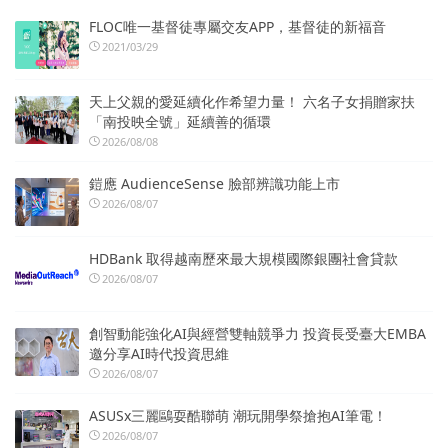
FLOC唯一基督徒專屬交友APP，基督徒的新福音
2021/03/29
天上父親的愛延續化作希望力量！ 六名子女捐贈家扶
「南投映全號」延續善的循環
2026/08/08
鎧應 AudienceSense 臉部辨識功能上市
2026/08/07
HDBank 取得越南歷來最大規模國際銀團社會貸款
2026/08/07
創智動能強化AI與經營雙軸競爭力 投資長受臺大EMBA
邀分享AI時代投資思維
2026/08/07
ASUSx三麗鷗耍酷聯萌 潮玩開學祭搶抱AI筆電！
2026/08/07