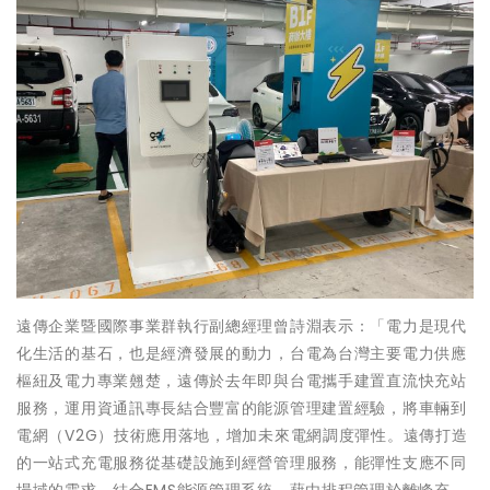
遠傳企業暨國際事業群執行副總經理曾詩淵表示：「電力是現代
化生活的基石，也是經濟發展的動力，台電為台灣主要電力供應
樞紐及電力專業翹楚，遠傳於去年即與台電攜手建置直流快充站
服務，運用資通訊專長結合豐富的能源管理建置經驗，將車輛到
電網（V2G）技術應用落地，增加未來電網調度彈性。遠傳打造
的一站式充電服務從基礎設施到經營管理服務，能彈性支應不同