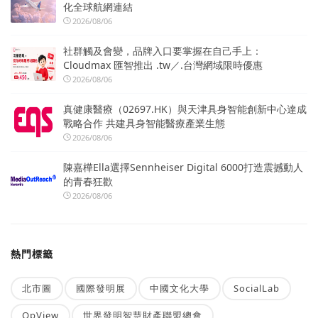
化全球航網連結
2026/08/06
社群觸及會變，品牌入口要掌握在自己手上：
Cloudmax 匯智推出 .tw／.台灣網域限時優惠
2026/08/06
真健康醫療（02697.HK）與天津具身智能創新中心達成
戰略合作 共建具身智能醫療產業生態
2026/08/06
陳嘉樺Ella選擇Sennheiser Digital 6000打造震撼動人
的青春狂歡
2026/08/06
熱門標籤
北市圖
國際發明展
中國文化大學
SocialLab
OpView
世界發明智慧財產聯盟總會