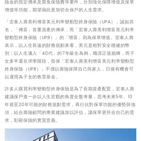
險金的指定傳承及豁免保險費等要件，分別強化保障增值及保單
增值等功能，期望藉此更加切合保戶的人生需求。
「宏泰人壽美利傳富美元利率變動型終身保險（UPA）」誠如其
名，「傳富」首重資產的傳承，而「宏泰人壽美利增富美元利率
變動型終身保險（UPB）」的「增富」則為保單增值。宏泰人壽
表示，以人生長遠的財務規劃來看，美元是相對安全穩健的幣
別；以人生邁入「40代」的7年級生為例，職涯正值巔峰，而子
女多半還在求學階段，投保「宏泰人壽美利增富美元利率變動型
終身保險（UPB）」不僅以壽險保障自己與家人，日後有機會可
以運用為子女的教育基金。
許多人購買利率變動型終身保險是為了長期資產配置，宏泰人壽
建議保戶進一步以人生宏觀的角度全盤考量，思考未來5年、10
年甚至20年可能的財務規劃需求，再行比對保單功能的優勢與強
項，結合壽險顧問的專業建議加以評估，讓保單更符合自己的需
求，彰顯保險的實質意義。