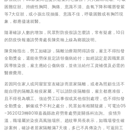
困難症狀、持續性胸悶、胸痛、意識不清、血氧下降和嘴唇發紫
等7大症狀，或小孩出現抽搐、意識不佳，呼吸困難或有胸凹現
象，都應儘速就醫。
隨著確診人數的增加，民眾對防疫假該怎麼請，常有疑慮，10日
的防疫快報邀請勞青處長陳奕翰上線為鄉親說明。
陳奕翰指出，勞工如確診，隔離治療期間得請假，雇主不得扣發
全勤獎金，還能依勞保規定請領傷病給付；如經認定是因職業原
因導致染疫，雇主應給公傷病假，並依法給付工資補償及必需的
醫療費用。
若因同住家人或同寢室室友確診而居家隔離，或者為照顧生活不
能自理的隔離及檢疫家屬，可以請防疫隔離假，雇主都應准假，
且不得視為曠工、強迫勞工以事假或其他假別處理，也不得扣發
全勤獎金、解僱或予不利之處分，民眾如有相關疑慮，可電洽05
-3620123轉8018嘉義縣政府勞青處勞資關係科洽詢。 疫情升
溫，職場屬於染疫高風險場所。趙紋華局長表示，如職場發生確
診案例，確診者居家隔離滿7天後，多已不具傳染力，可返回工