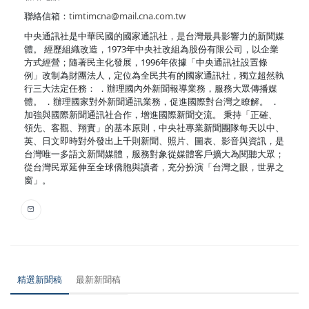
聯絡信箱：
timtimcna@mail.cna.com.tw
中央通訊社是中華民國的國家通訊社，是台灣最具影響力的新聞媒
體。 經歷組織改造，1973年中央社改組為股份有限公司，以企業
方式經營；隨著民主化發展，1996年依據「中央通訊社設置條
例」改制為財團法人，定位為全民共有的國家通訊社，獨立超然執
行三大法定任務： ．辦理國內外新聞報導業務，服務大眾傳播媒
體。 ．辦理國家對外新聞通訊業務，促進國際對台灣之瞭解。 ．
加強與國際新聞通訊社合作，增進國際新聞交流。 秉持「正確、
領先、客觀、翔實」的基本原則，中央社專業新聞團隊每天以中、
英、日文即時對外發出上千則新聞、照片、圖表、影音與資訊，是
台灣唯一多語文新聞媒體，服務對象從媒體客戶擴大為閱聽大眾；
從台灣民眾延伸至全球僑胞與讀者，充分扮演「台灣之眼，世界之
窗」。
精選新聞稿
最新新聞稿