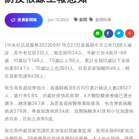
Jun 10,2022
新聞
新聞時事
推廣新聞稿
(中央社訊息服務20220610 15:02:13)嘉義縣今天公布1266人確
診，其中有症狀232人，無症狀1034人。年齡介於4個月-99
歲，10歲以下149人，70歲以上150人。累計全縣10歲以下染疫
幼童3047人，70歲以上也2501人。目前居家隔離1646人，輕
症居家照護8438人。
衛生局長趙紋華指出，嘉義縣截至6月10日累計確診人數28527
人，盛行率5.8%，仍處於疫情高原期，4大醫院醫療整備已逐步
擴充，總床數367床，為雲嘉嘉南醫療量能最高，包含專責隔離
病床279床、專責加護病房34床、負壓隔離床41床和小兒加護病
房13床，目前占床率5成。
衛生局呼籲居家照護民眾加強自我健康監測，善用全縣86家視訊
診療院所，58家藥局也提供送藥到宅服務，大人如出現喘、呼吸