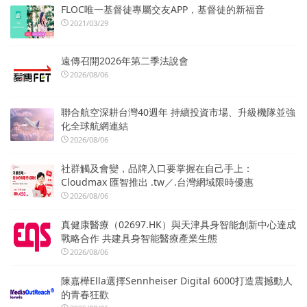
FLOC唯一基督徒專屬交友APP，基督徒的新福音
2021/03/29
遠傳召開2026年第二季法說會
2026/08/06
聯合航空深耕台灣40週年 持續投資市場、升級機隊並強
化全球航網連結
2026/08/06
社群觸及會變，品牌入口要掌握在自己手上：
Cloudmax 匯智推出 .tw／.台灣網域限時優惠
2026/08/06
真健康醫療（02697.HK）與天津具身智能創新中心達成
戰略合作 共建具身智能醫療產業生態
2026/08/06
陳嘉樺Ella選擇Sennheiser Digital 6000打造震撼動人
的青春狂歡