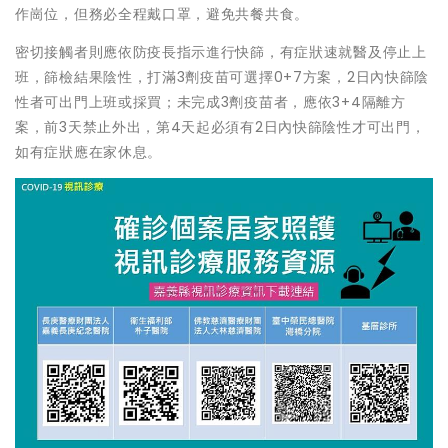
作崗位，但務必全程戴口罩，避免共餐共食。
密切接觸者則應依防疫長指示進行快篩，有症狀速就醫及停止上
班，篩檢結果陰性，打滿3劑疫苗可選擇0+7方案，2日內快篩陰
性者可出門上班或採買；未完成3劑疫苗者，應依3+4隔離方
案，前3天禁止外出，第4天起必須有2日內快篩陰性才可出門，
如有症狀應在家休息。