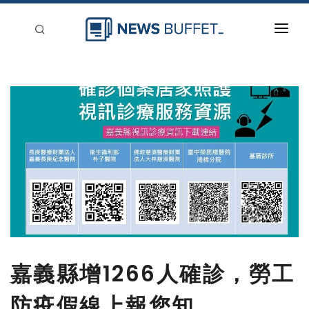
回到首頁
新聞稿分類
登入
刊登
嘉義縣增1266人確診，勞工
防疫假線上報您知