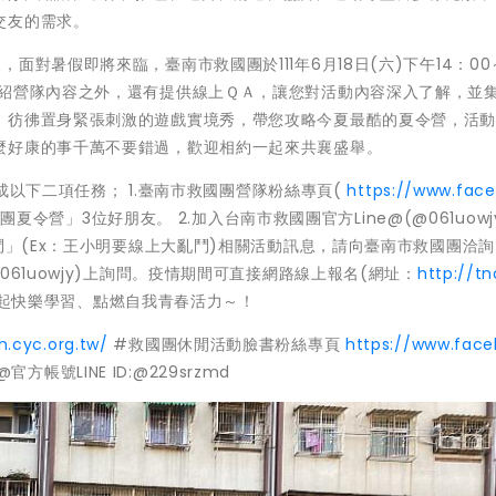
交友的需求。
對暑假即將來臨，臺南市救國團於111年6月18日(六)下午14：00
介紹營隊內容之外，還有提供線上ＱＡ，讓您對活動內容深入了解，並
，彷彿置身緊張刺激的遊戲實境秀，帶您攻略今夏最酷的夏令營，活
麼好康的事千萬不要錯過，歡迎相約一起來共襄盛舉。
完成以下二項任務； 1.臺南市救國團營隊粉絲專頁(
https://www.face
令營」3位好朋友。 2.加入台南市救國團官方Line@(@061uowj
鬥」(Ex：王小明要線上大亂鬥)相關活動訊息，請向臺南市救國團洽詢
(ID：@061uowjy)上詢問。疫情期間可直接網路線上報名(網址：
http://tn
起快樂學習、點燃自我青春活力～！
h.cyc.org.tw/
#救國團休閒活動臉書粉絲專頁
https://www.face
方帳號LINE ID:@229srzmd