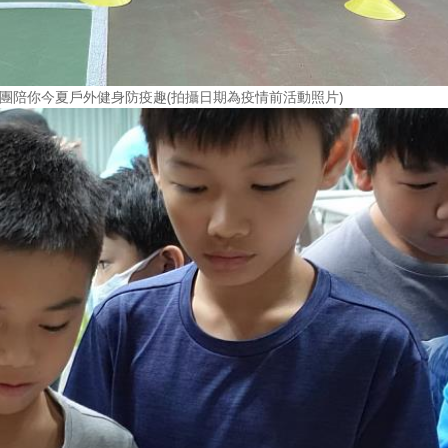
團陪你今夏戶外健身防疫趣(拍攝日期為疫情前活動照片)