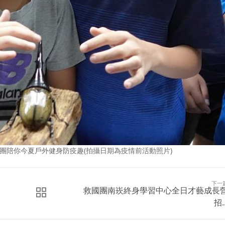
團陪你今夏戶外健身防疫趣(拍攝日期為疫情前活動照片)
下一
救國團南崁終身學習中心全日才藝成長
招..