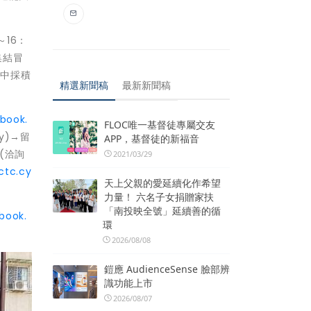
～16：
集結冒
動中採積
精選新聞稿
最新新聞稿
book.
FLOC唯一基督徒專屬交友
y)→留
APP，基督徒的新福音
(洽詢
2021/03/29
ctc.cy
天上父親的愛延續化作希望
力量！ 六名子女捐贈家扶
「南投映全號」延續善的循
book.
環
2026/08/08
鎧應 AudienceSense 臉部辨
識功能上市
2026/08/07