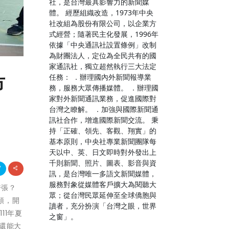
社，是台灣最具影響力的新聞媒
體。 經歷組織改造，1973年中央
社改組為股份有限公司，以企業方
式經營；隨著民主化發展，1996年
依據「中央通訊社設置條例」改制
為財團法人，定位為全民共有的國
家通訊社，獨立超然執行三大法定
任務： ．辦理國內外新聞報導業
市
務，服務大眾傳播媒體。 ．辦理國
家對外新聞通訊業務，促進國際對
台灣之瞭解。 ．加強與國際新聞通
訊社合作，增進國際新聞交流。 秉
持「正確、領先、客觀、翔實」的
基本原則，中央社專業新聞團隊每
天以中、英、日文即時對外發出上
千則新聞、照片、圖表、影音與資
訊，是台灣唯一多語文新聞媒體，
服務對象從媒體客戶擴大為閱聽大
誇張？
眾；從台灣民眾延伸至全球僑胞與
頓，開
讀者，充分扮演「台灣之眼，世界
11年夏
之窗」。
還能大