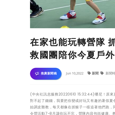
在家也能玩轉營隊 
救國團陪你今夏戶外
Jun 10,2022
新聞
新聞
推廣新聞稿
(中央社訊息服務20220610 15:32:44)
對不起了錢錢，我要把你變成好玩又有趣的暑假夏
始調皮難教，每天都像在抓猴子一樣追著他們跑，同
令營活動7~8月讓你玩不完，營隊內容包括健康