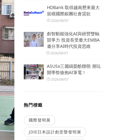
HDBank 取得越南歷來最大
規模國際銀團社會貸款
2026/08/07
創智動能強化AI與經營雙軸
競爭力 投資長受臺大EMBA
邀分享AI時代投資思維
2026/08/07
ASUSx三麗鷗耍酷聯萌 潮玩
開學祭搶抱AI筆電！
2026/08/07
熱門標籤
國際發明展
JDIE日本設計創意暨發明展