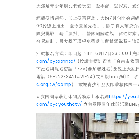
大滿足青少年朋友們愛玩樂、愛學習、愛探索、愛
綜觀疫情趨勢，加上疫苗普及，大約7月份開始趨緩，面
00於線上推出「夏令營搶先看」，除了真人幫您
險與挑戰、猜「贏對」、營隊闖關遊戲，解謎探索
分累積制，最大獎可獲得免費參加實體營隊喔～這
活動報名方式：即日起至111年6月17日23：00止
com/cytatnntc/
)按讚並標註留言「台南市救國團夏
下姓名與報名密語「○○○(參加者姓名)要線上大亂
電話:06-222-3421#21~24)或直接Line@
c.org.tw/camp
)，歡迎青少年朋友跟著救國團一
#救國團寒暑期休閒活動線上報名網
https://yout
com/cycyouthatv/
#救國團青年休閒活動LINE@官