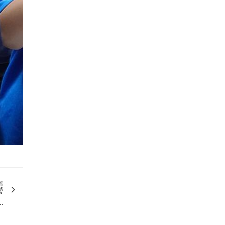
篇
營
.