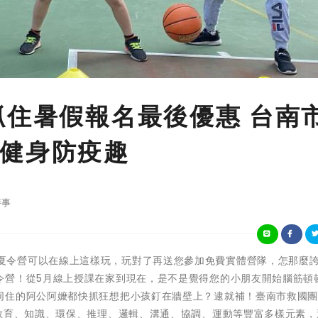
抓住暑假報名最後優惠 台南
健身防疫趣
時事
哪尼！原來夏令營可以在線上這樣玩，玩對了再送您參加免費實體營隊，怎那麼
令營！從5月線上授課在家到現在，是不是覺得您的小朋友開始腦筋頓
住的阿公阿嬤都快抓狂想把小孩釘在牆壁上？逮就補！臺南市救國團1
、教育、知識、環保、推理、邏輯、溝通、協調、運動等豐富多樣元素，