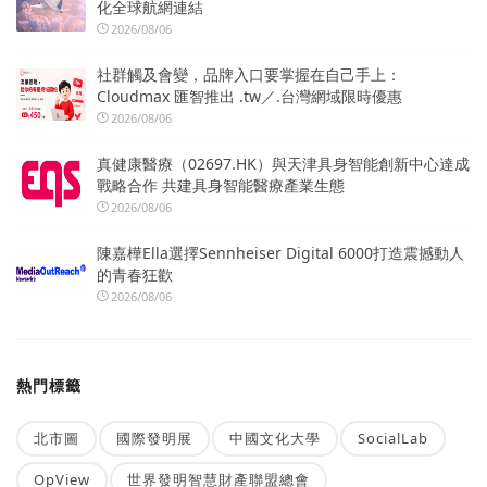
化全球航網連結
2026/08/06
社群觸及會變，品牌入口要掌握在自己手上：
Cloudmax 匯智推出 .tw／.台灣網域限時優惠
2026/08/06
真健康醫療（02697.HK）與天津具身智能創新中心達成
戰略合作 共建具身智能醫療產業生態
2026/08/06
陳嘉樺Ella選擇Sennheiser Digital 6000打造震撼動人
的青春狂歡
2026/08/06
熱門標籤
北市圖
國際發明展
中國文化大學
SocialLab
OpView
世界發明智慧財產聯盟總會