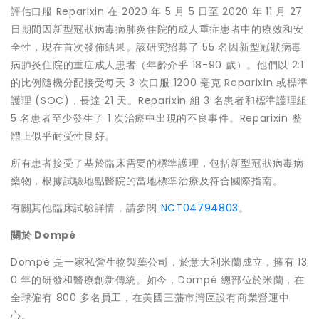
評估口服 Reparixin 在 2020 年 5 月 5 日至 2020 年 11 月 27
日期間因新型冠狀病毒病肺炎住院的成人重症患者中的療效和安
全性，現在首次發佈結果。該研究招募了 55 名因新型冠狀病毒
病肺炎住院的重症成人患者（年齡介乎 18-90 歲）。他們以 2:1
的比例隨機分配接受每天 3 次口服 1200 毫克 Reparixin 或標準
護理 (SOC)，長達 21 天。Reparixin 組 3 名患者和標準護理組
5 名患者至少發生了 1 次治療中出現的不良事件。Reparixin 整
體上似乎耐受性良好。
所有患者接受了基於臨床需要的標準護理，包括新型冠狀病毒病
藥物，根據試驗地點醫院的當地標準治療及符合國際指南。
有關其他臨床試驗詳情，請參閱
NCT04794803
。
關於
Dompé
Dompé 是一家私營生物製藥公司，於意大利米蘭成立，擁有 13
0 年的研發和醫療創新傳統。如今，Dompé 總部位於米蘭，在
全球僱有 800 多名員工，在美國三藩市灣區設有商業營運中
心。