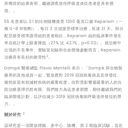
所獲得的結果表明，繼續調查急性呼吸道炎症患者是具有價
值。」
55 名患者以 2:1 的比例隨機接受 1200 毫克口服 Reparixin（一
種 IL-8 抑制劑），每日 3 次或接受標準治療，長達 21 天。與分
配至接受標準護理組的患者相比，Reparixin 組的臨床事件發生
率在統計學上顯著降低（27% 比 42.1%，p=0.02）。就治療中
出現的不良事件、實驗室化驗和生命體徵參數而言，Reparixin
2
治療具有良好的耐受性
。
Dompé 醫療總監
Flavio Mantelli
表示：「Dompé 與生物製
藥界的其他成員一起，緊急應對 2019 冠狀病毒病及其併發症。
雖然疫苗有助減輕疾病的嚴重程度，但對受影響最嚴重的人的住
院治療選擇仍然有限。我們致力為這患者群體，期待繼續我們的
臨床開發計劃，以評估減少 2019 冠狀病毒病呼吸道併發症的潛
力。」
3
關於研究
該研究是一項開放標籤、多中心、隨機、第 2 期臨床試驗，旨在