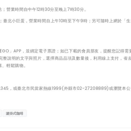
營業時間自中午12時30分至晚上7時30分。
；臺北小巨蛋，營業時間自上午10時至下午9時；另可隨時上網於「
GO」APP，並綁定電子票證；如已下載的會員朋友，提醒您記得需
看到完整說明的文字與照片，選擇商品品項及數量後，利用線上支付，省
購、輕鬆購物。
345，或臺北市民當家熱線1999(外縣市02-27208889)或瀏覽本
濾掛式咖啡