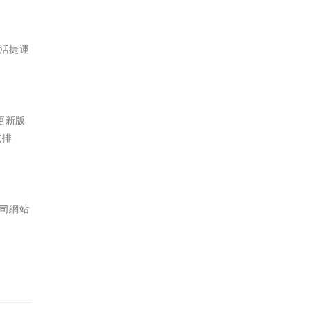
生活捷運
更新版
去排
公司網站