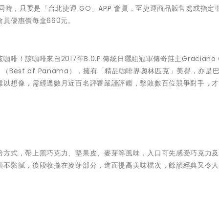
同時，只要是「台北捷運 GO」APP 會員，至捷運商品販售處或指定
員優惠價每盒660元。
該咖啡來自2017年B.0.P.傳統日曬組冠軍傳奇莊主Graciano C
（Best of Panama），擁有「精品咖啡界奧林匹克」美譽，亦是
難以想像，需經過數月近百名評審嚴謹評鑑，擊敗數百位競爭對手，
焙方式，帶上黑巧克力、堅果皮、麥芽等風味，入口可先感受巧克力
順不黏膩，後段收攏在麥芽部分，進而提高美味檔次，餘韻經典又令