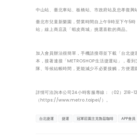
中山站、臺北車站、板橋站、市政府站及忠孝復興站；
臺北市兒童新樂園，營業時間自上午9時至下午5時
站」線上商店及「蝦皮商城」挑選喜歡的商品。
加入會員辦法很簡單，手機請搜尋並下載「台北捷運
本，接著連接「METROSHOP生活捷運站」，
隊、等候結帳時間，更能減少不必要接觸，方便選
詳情可洽詢本公司24小時客服專線：（02）218-12
（https://www.metro.taipei/）。
台北捷運
捷運
冠軍莊園主克魯茲咖啡
APP會員