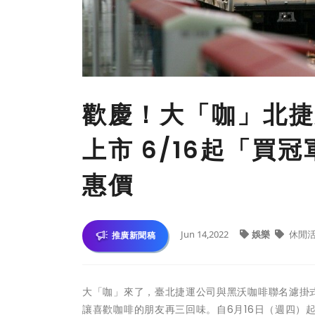
歡慶！大「咖」北捷
上市 6/16起「買
惠價
Jun 14,2022
娛樂
休閒
推廣新聞稿
大「咖」來了，臺北捷運公司與黑沃咖啡聯名濾掛
讓喜歡咖啡的朋友再三回味。自6月16日（週四）