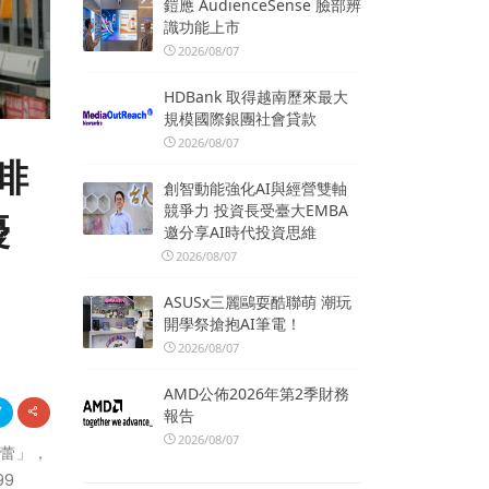
鎧應 AudienceSense 臉部辨
識功能上市
2026/08/07
HDBank 取得越南歷來最大
規模國際銀團社會貸款
2026/08/07
啡
創智動能強化AI與經營雙軸
競爭力 投資長受臺大EMBA
優
邀分享AI時代投資思維
2026/08/07
ASUSx三麗鷗耍酷聯萌 潮玩
開學祭搶抱AI筆電！
2026/08/07
AMD公佈2026年第2季財務
報告
2026/08/07
味蕾」，
9