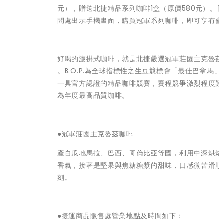
元），贈送北捷精品系列咖啡1盒（原價580元）。
問處出示手機畫面，購買冠軍系列咖啡，即可享有會
好喝的濾掛式咖啡，就是北捷嚴選冠軍莊園主克魯茲咖啡！
。B.O.P.為全球指標性之生豆競標會「最佳巴拿馬」
一具官方認證的精品咖啡競賽，賽程競爭激烈程度
為年度最高品質咖啡。
●冠軍莊園主克魯茲咖啡
產自瓜地馬拉、巴西、哥倫比亞等國，利用中深烘
香氣，接著是堅果與焦糖糖漿的甜味，口感微苦滑
刻。
●捷運商品販售處營業地點及時間如下：