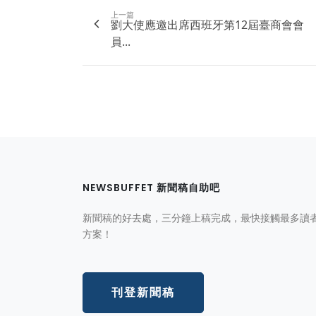
上一篇
劉大使應邀出席西班牙第12屆臺商會會
員...
NEWSBUFFET 新聞稿自助吧
新聞稿的好去處，三分鐘上稿完成，最快接觸最多讀
方案！
刊登新聞稿