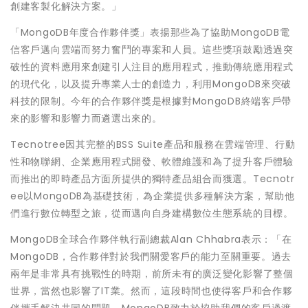
創建客製化解決方案。」
「MongoDB年度合作夥伴獎」表揚那些為了協助MongoDB電
信客戶邁向雲端而努力奮鬥的專案和人員。這些獎項鼓勵透過突
破性的資料應用來創建引人注目的應用程式，推動傳統應用程式
的現代化，以及提升專業人士的創造力，利用MongoDB來突破
科技的限制。今年的合作夥伴獎是根據對MongoDB終端客戶帶
來的影響和影響力而遴選出來的。
Tecnotree因其完整的BSS Suite產品和服務在雲端管理、行動
性和物聯網、企業應用程式開發、軟體維護和為了提升客戶體驗
而推出的即時產品方面所提供的獨特產品組合而獲選。Tecnotr
ee以MongoDB為基礎技術，為企業提供多種解決方案，幫助他
們進行數位轉型之旅，從而邁向自身建構數位生態系統的目標。
MongoDB全球合作夥伴執行副總裁Alan Chhabra表示：「在
MongoDB，合作夥伴對於我們關愛客戶的能力至關重要。過去
兩年是非常具有挑戰性的時期，前所未有的廣泛變化影響了整個
世界，當然也影響了IT業。然而，這段時間也使得客戶和合作夥