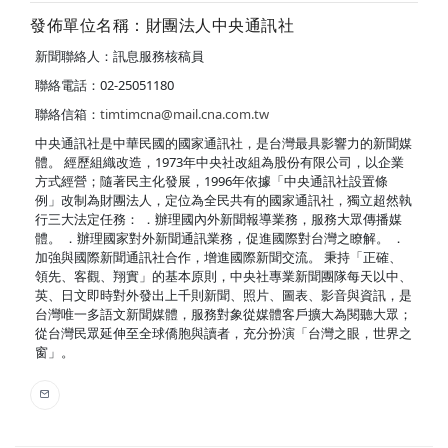
發佈單位名稱：財團法人中央通訊社
新聞聯絡人：訊息服務核稿員
聯絡電話：02-25051180
聯絡信箱：
timtimcna@mail.cna.com.tw
中央通訊社是中華民國的國家通訊社，是台灣最具影響力的新聞媒
體。 經歷組織改造，1973年中央社改組為股份有限公司，以企業
方式經營；隨著民主化發展，1996年依據「中央通訊社設置條
例」改制為財團法人，定位為全民共有的國家通訊社，獨立超然執
行三大法定任務： ．辦理國內外新聞報導業務，服務大眾傳播媒
體。 ．辦理國家對外新聞通訊業務，促進國際對台灣之瞭解。 ．
加強與國際新聞通訊社合作，增進國際新聞交流。 秉持「正確、
領先、客觀、翔實」的基本原則，中央社專業新聞團隊每天以中、
英、日文即時對外發出上千則新聞、照片、圖表、影音與資訊，是
台灣唯一多語文新聞媒體，服務對象從媒體客戶擴大為閱聽大眾；
從台灣民眾延伸至全球僑胞與讀者，充分扮演「台灣之眼，世界之
窗」。