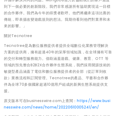
伴攜手解決共同的問題。MongoDB致力於協助我們的客戶過渡
到下一個必要的創新階段。我們非常感謝所有協助實現這一目標
的合作夥伴。我們為今年的得獎者歡呼。他們將繼承這項比賽的
傳統，即表揚改變遊戲規則的想法。我期待看到他們對業界和未
來的影響。」
關於Tecnotree
Tecnotree是為數位服務提供者提供全端數位化業務管理解決
方案的提供商，擁有超過40年的深厚領域知識，在全球擁有可靠
的交付和轉型服務能力。借助涵蓋遊戲、健康、教育、OTT 等
領域的預先整合B2B2X合作夥伴生態系統，我們採用開源技術的
敏捷型產品涵蓋了電信和數位服務提供者的全部（從訂單到收
款）業務流程和訂閱管理。Tecnotree的產品、平臺和合作夥
伴為全球70多個國家超過10億用戶組成的新興生態系統提供支
援。
原文版本可在businesswire.com上查閱：
https://www.busi
nesswire.com/news/home/20220610005241/en/