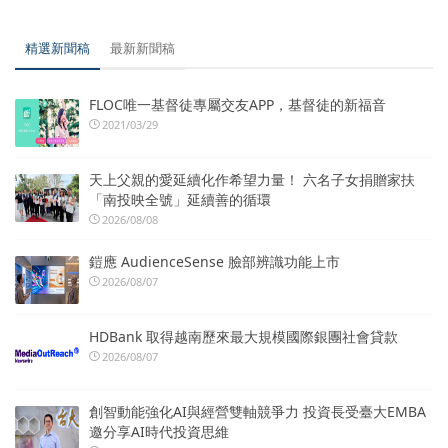
精選新聞稿
最新新聞稿
FLOC唯一基督徒專屬交友APP，基督徒的新福音
2021/03/29
天上父親的愛延續化作希望力量！ 六名子女捐贈家扶
「南投映全號」延續善的循環
2026/08/08
鎧應 AudienceSense 臉部辨識功能上市
2026/08/07
HDBank 取得越南歷來最大規模國際銀團社會貸款
2026/08/07
創智動能強化AI與經營雙軸競爭力 投資長受臺大EMBA
邀分享AI時代投資思維