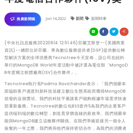
Jun 14,2022
新聞
新聞時事
推廣新聞稿
(中央社訊息服務20220614 12:51:46)芬蘭艾斯堡--(美國商業
資訊)--總部位於芬蘭、專為數位服務提供者(DSP)提供數位轉
型解決方案的全球供應商Tecnotree今天宣佈，該公司在紐約
舉行的MongoDB World年度活動中被評選為電信類「MongoD
B年度獨立軟體廠商(ISV)合作夥伴」。
Tecnotree執行長Padma Ravichander表示：「我們很榮幸
因協助客戶過渡到新科技並建立數位生態系統而獲得MongoDB
頒發的這個獎項。我們的科技平臺讓客戶能夠根據市場需求快速
部署新服務。Tecnotree的數位化BSS套件5為我們的企業客戶
提供端到端的數位轉型，創造貫穿價值鏈的新效率。我們很榮幸
能與MongoDB建立這種夥伴關係。在我們準備迎接另一個令人
振奮的一年之際，我們將與他們保持密切合作，為我們的消費者