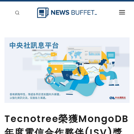
回到首頁
新聞稿分類
登入
刊登
Tecnotree榮獲MongoDB
年度電信合作夥伴(ISV)獎