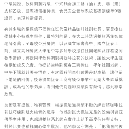
中級認證、飲料調製丙級、中式麵食加工酥（油）皮、糕（漿）
皮類乙級、國際禮儀接待員、食品安全管制系統基礎訓練等9張
證照，表現相當優異。
身兼多職的楊振億不僅擔任班代及精品咖啡社副社長，更是擔任
學輔中心特殊生學伴，最特別的是，在大二時透過餐飲系施智偉
老師引薦，至母校亞洲餐旅，以及國立家齊高中、國立恆春工
商、國立高雄餐旅大學附中等多所學校擔任社團老師及課程協同
教學講師，傳授同學飲料調製與咖啡拉花的技術，讓他大學生涯
後期忙碌又充實。他提起當時到恆春工商擔任一學年社團老師，
中午下課就趕著去恆春，有次回程開車打瞌睡差點車禍，讓他留
下驚險的回憶，後來得知恆春工商有幾位畢業生到崑大餐飲系就
讀，成為他的學弟妹，看到他們對咖啡持續保有熱情，感到非常
欣慰。
技術沒有捷徑，唯有苦練，楊振億透過持續不斷的練習將咖啡拉
花技巧練到爐火純青的境界，他感謝崑大挹注充足的設備與資源
供學生使用，也感謝餐飲系老師在實作上給予高度信任與支持，
對於比賽也積極關心學生狀況。他的學習守則是：「把我會的教