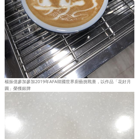
楊振億參加參加2019年AFA韓國世界廚藝挑戰賽，以作品「花好月
圓」榮獲銀牌