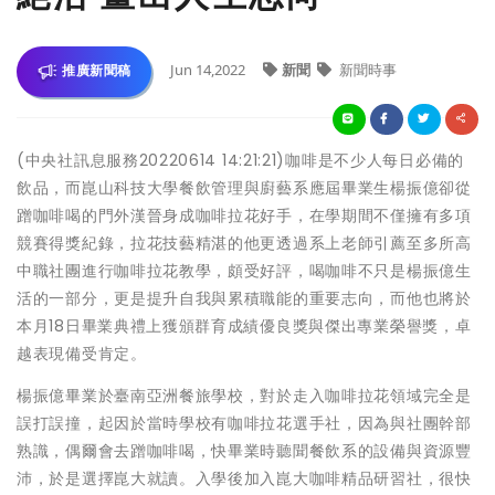
Jun 14,2022
新聞
新聞時事
推廣新聞稿
(中央社訊息服務20220614 14:21:21)咖啡是不少人每日必備的
飲品，而崑山科技大學餐飲管理與廚藝系應屆畢業生楊振億卻從
蹭咖啡喝的門外漢晉身成咖啡拉花好手，在學期間不僅擁有多項
競賽得獎紀錄，拉花技藝精湛的他更透過系上老師引薦至多所高
中職社團進行咖啡拉花教學，頗受好評，喝咖啡不只是楊振億生
活的一部分，更是提升自我與累積職能的重要志向，而他也將於
本月18日畢業典禮上獲頒群育成績優良獎與傑出專業榮譽獎，卓
越表現備受肯定。
楊振億畢業於臺南亞洲餐旅學校，對於走入咖啡拉花領域完全是
誤打誤撞，起因於當時學校有咖啡拉花選手社，因為與社團幹部
熟識，偶爾會去蹭咖啡喝，快畢業時聽聞餐飲系的設備與資源豐
沛，於是選擇崑大就讀。入學後加入崑大咖啡精品研習社，很快