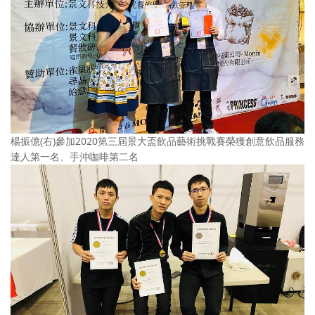
楊振億(右)參加2020第三屆景大盃飲品藝術挑戰賽榮獲創意飲品服務
達人第一名、手沖咖啡第二名