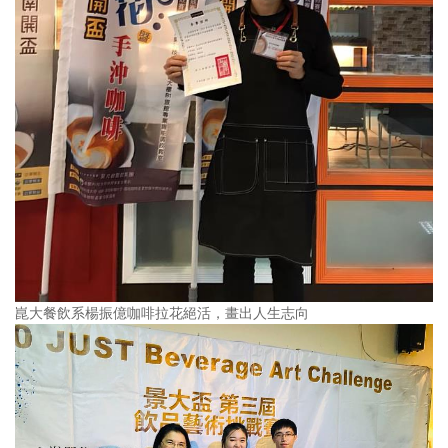
崑大餐飲系楊振億咖啡拉花絕活，畫出人生志向