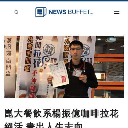
回到首頁
新聞稿分類
登入
刊登
崑大餐飲系楊振億咖啡拉花
絕活 畫出人生志向