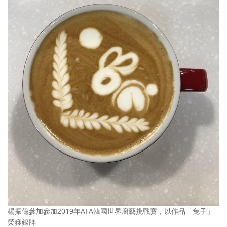
楊振億參加參加2019年AFA韓國世界廚藝挑戰賽，以作品「兔子」
榮獲銀牌