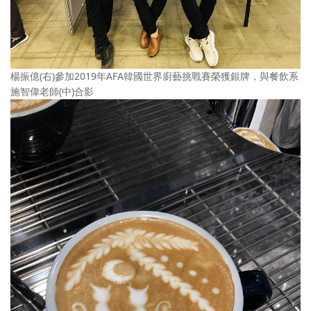
楊振億(右)參加2019年AFA韓國世界廚藝挑戰賽榮獲銀牌，與餐飲系
施智偉老師(中)合影