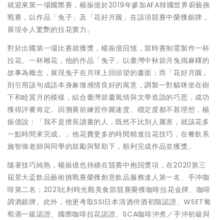
就迎來第一場國際賽，楊振億於2019年參加AFA韓國世界廚藝挑
戰賽，以作品「兔子」及「花好月圓」在該項競賽中榮獲銀牌，
展現令人驚艷的拉花實力。
對於出國第一場比賽就獲獎，楊振億回憶，當時賽制需製作一杯
拉花、一杯雕花，他的作品「兔子」以臺灣中秋節月兔搗麻糬的
故事為概念，展現兔子在月球上回頭望的畫面；而「花好月圓」
則引用該句成語本身象徵感情良好的寓意，調製一對貓咪坐在樹
下和睦賞月的模樣，結合臺灣節慶風情與文學造詣的巧思，成功
獲得評審肯定。回溯賽前練習作圖速度、穩定度都不甚理想，楊
振億說：「我不是擅長讀書的人，既然不比別人厲害，就該花多
一點時間來完成。」他花費更多的時間精進拉花技巧，在餐飲系
施智偉老師與同學的鼓勵與幫助下，順利完成作品並獲獎。
隨著技巧純熟，楊振億也持續在競賽中抱回獎項，在2020第三
屆景大盃飲品藝術挑戰賽榮獲創意飲品服務達人第一名、手沖咖
啡第二名；2021比利時光觀美食節競賽榮獲咖啡拉花金牌、咖啡
調酒銀牌。此外，他更考取SSI日本清酒侍酒初階認證、WSET葡
萄酒一級認證、國際咖啡拉花認證、SCA咖啡沖煮／手沖初級與