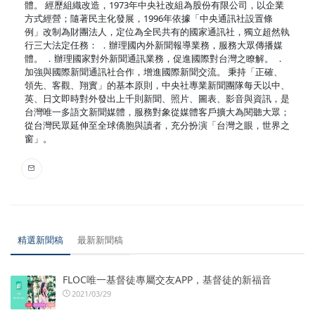
體。 經歷組織改造，1973年中央社改組為股份有限公司，以企業
方式經營；隨著民主化發展，1996年依據「中央通訊社設置條
例」改制為財團法人，定位為全民共有的國家通訊社，獨立超然執
行三大法定任務： ．辦理國內外新聞報導業務，服務大眾傳播媒
體。 ．辦理國家對外新聞通訊業務，促進國際對台灣之瞭解。 ．
加強與國際新聞通訊社合作，增進國際新聞交流。 秉持「正確、
領先、客觀、翔實」的基本原則，中央社專業新聞團隊每天以中、
英、日文即時對外發出上千則新聞、照片、圖表、影音與資訊，是
台灣唯一多語文新聞媒體，服務對象從媒體客戶擴大為閱聽大眾；
從台灣民眾延伸至全球僑胞與讀者，充分扮演「台灣之眼，世界之
窗」。
精選新聞稿
最新新聞稿
FLOC唯一基督徒專屬交友APP，基督徒的新福音
2021/03/29