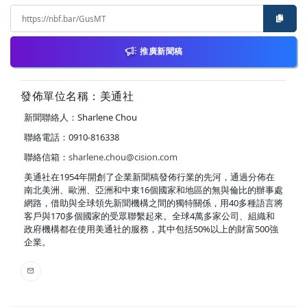
推廣新聞稿
發佈單位名稱：美通社
新聞聯絡人：Sharlene Chou
聯絡電話：0910-816338
聯絡信箱：
sharlene.chou@cision.com
美通社在1954年開創了企業新聞稿發佈行業的先河，通過分佈在
南北美洲、歐洲、亞洲和中東16個國家和地區的無與倫比的辦事處
網路，借助與全球領先新聞機構之間的獨特關係，用40多種語言將
客戶與170多個國家的受眾聯繫起來。全球4萬多家公司、組織和
政府機構都在使用美通社的服務，其中包括50%以上的財富500強
企業。