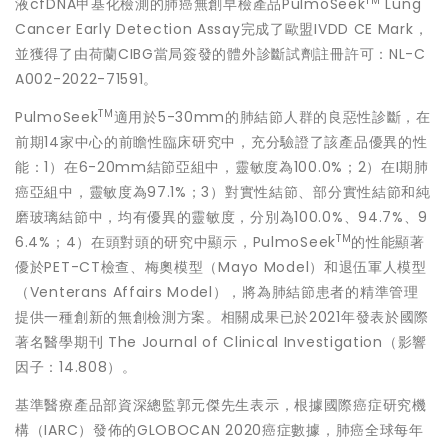
TM
液cfDNA甲基化檢測的肺癌無創早檢產品PulmoSeek
Lung
Cancer Early Detection Assay完成了歐盟IVDD CE Mark，
並獲得了由荷蘭CIBG當局簽發的體外診斷試劑註冊許可：NL-C
A002-2022-71591。
TM
PulmoSeek
適用於5-30mm的肺結節人群的良惡性診斷，在
前期14家中心的前瞻性臨床研究中，充分驗證了該產品優異的性
能：1）在6-20mm結節亞組中，靈敏度為100.0%；2）在I期肺
癌亞組中，靈敏度為97.1%；3）對實性結節、部分實性結節和純
磨玻璃結節中，均有優異的靈敏度，分別為100.0%、94.7%、9
TM
6.4%；4）在頭對頭的研究中顯示，PulmoSeek
的性能顯著
優於PET-CT檢查、梅奧模型（Mayo Model）和退伍軍人模型
（Venterans Affairs Model），將為肺結節患者的精準管理
提供一種創新的無創檢測方案。相關成果已於2021年發表於國際
著名醫學期刊 The Journal of Clinical Investigation（影響
因子：14.808）。
基準醫療產品部資深總監郭元傑先生表示，根據國際癌症研究機
構（IARC）發佈的GLOBOCAN 2020癌症數據，肺癌全球每年