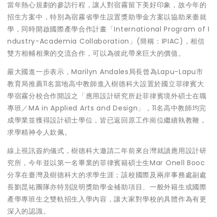
當年熱心規劃的參訪行程，讓人對宿霧留下美好印象，故今年的
招生方案中，特別為宿霧省學生設置獎助學金方案以協助來臺就
學，同時開啟國際產學合作計畫「International Program of I
ndustry-Academia Collaboration」(簡稱：IPIAC)，相信
雙方相輔相乘的交流合作，可以為彼此帶來巨大的價值。
嚴大國進一步表示，Marilyn Andales局長曾為Lapu-Lapu市
教育局推薦11名當地高中教師進入樹德科大設置於國立菲律賓大
學宿霧分校合作開設之「應用設計研究所赴菲律賓境外碩士在職
專班／MA in Applied Arts and Design」，11名高中教師均完
成學業並獲得設計碩士學位，皆已返回原工作崗位繼續執教鞭，
求學精神令人欽佩。
線上視訊簽約儀式，樹德科大邀請二年前來台灣就讀應用設計研
究所，今年並以第一名畢業的菲律賓籍碩士生Mar Onell Booc
分享在臺灣及樹德科大的求學生涯；該校國際及兩岸事務處副處
長劉昆祐團隊亦特別說明獎助學金補助項目、一般外籍生或國際
產學專班生之雙軌招生入學內容，讓大家對學校的具體作為有更
深入的認識。