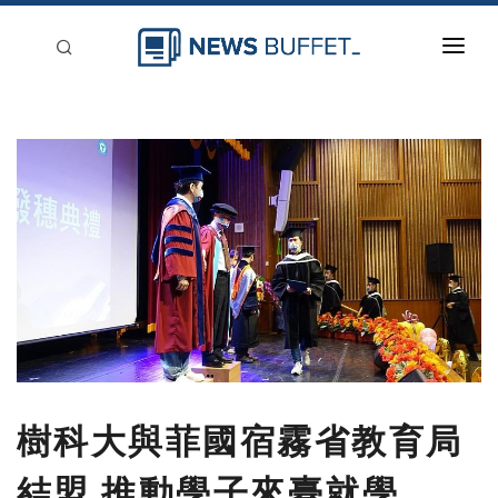
回到首頁
新聞稿分類
登入
刊登
樹科大與菲國宿霧省教育局
結盟 推動學子來臺就學