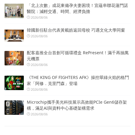
「北上次數」成花東備孕夫妻困境！宜蘊串聯花蓮門諾
醫院：減輕交通、時間、經濟負擔
2026/08/06
韓國新任駐台代表黃載皓返回母校 巧遇文化大學同窗
2026/08/06
配客嘉推全台首創可循環禮盒 RePresent！滿千再抽萬
元機票
2026/08/06
《THE KING OF FIGHTERS AFK》操控翠綠火焰的格鬥
家「阿修．克里門森」登場
2026/08/06
Microchip攜手美光科技展示高效能PCIe Gen6儲存架
構，滿足AI與資料中心基礎架構需求
2026/08/06