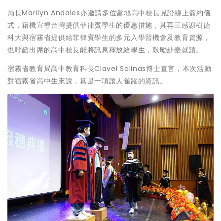
局長Marilyn Andales亦邀請多位當地高中校長見證線上簽約儀
式，藉機宣導台灣提供菲律賓學生的優惠措施，其再三感謝樹德
科大與宿霧省提供給菲律賓學生的多元入學習機會及教育資源，
也呼籲出席的高中校長能將訊息釋放給學生，鼓勵赴臺就讀。
宿霧省教育局高中教育科長Clavel Salinas博士直言，本次活動
對宿霧省高中生來說，真是一項讓人雀躍的資訊。