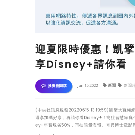
迎夏限時優惠！凱擘
享Disney+請你看
Jun 15,2022
新聞
新聞
推廣新聞稿
(中央社訊息服務20220615 13:19:59)凱
還享加碼好康，再請你看Disney+！嚮往智慧家庭
ey+年費現省50%，再抽限量海報、奇異博士電影