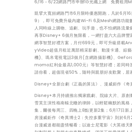
6/16－6/22網路門市申辦1G光纖上網 免費租用M
凱擘大寬頻網路門市6月限時優惠開跑，凡於6月16
9），即可免費升級內建Wi-Fi 6及Mesh網路功能
人同時線上購物、追劇、玩手遊，也不怕網路流量
再享Disney+ 6個月無限看，一網打盡六大品牌
網享智慧好禮方案，月付699元，即可升級搭載Andr
yVideo超值月租近萬部精采影劇、動漫卡通、綜藝
機)、瑪帛電視電話3個月(含網路攝影機)、GeFo
momo紅利金最高1,000元）等智慧好禮；若同時加
請你看，超值現省50%，隨時與親朋好友歡聚，居
Disney+全新台劇《正義的算法》、漫威鉅作《
Disney+本月持續推出獨家戲劇、院線大片、
雪芙主演性格南轅北轍的律師，以輕鬆幽默的風格
集，爾後每周三、四晚上8點更新2集；6月17日
房漫威鉅作《奇異博士2：失控多重宇宙》則於6月
台漫威迷都能盡情暢看；以迪士尼電影《大英雄天