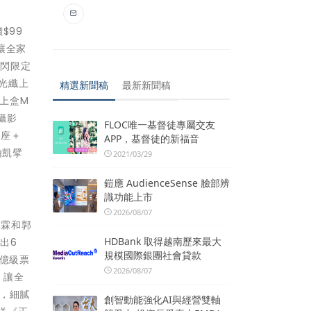
$99
，讓全家
快閃限定
M光纖上
精選新聞稿
最新新聞稿
機上盒M
攝影
FLOC唯一基督徒專屬交友
插座＋
APP，基督徒的新福音
由凱擘
2021/03/29
鎧應 AudienceSense 臉部辨
識功能上市
2026/08/07
柏霖和郭
HDBank 取得越南歷來最大
出6
規模國際銀團社會貸款
，億級票
2026/08/07
，讓全
，細膩
創智動能強化AI與經營雙軸