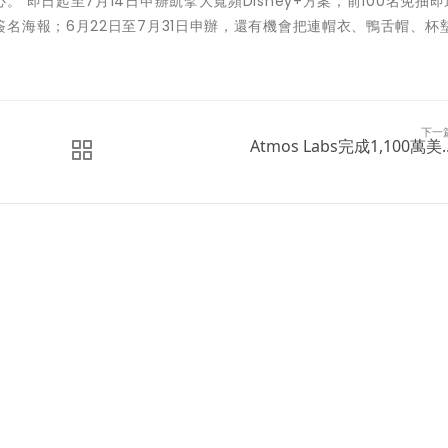
即日起至7月14日申辦凱擘大寬頻Disney+方案，前100名免抽
名海報；6月22日至7月31日申辦，還有機會把連帽衣、鴨舌帽、杯
下一
Atmos Labs完成1,100萬美..