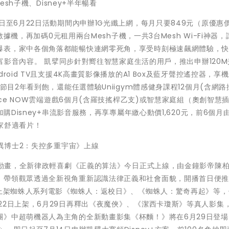
esh子機、Disney+半年暢看
日至6月22日活動期間內申辦1G光纖上網，每月只要849元（原優惠價
數據機，再加碼0元租用兩台Mesh子機，一共3台Mesh Wi-Fi神器
爆表，家中各個角落都能暢快連網零死角，享受時刻極速飆網體驗，
豐富影音內容。 凱擘同步針對嚮往智慧家庭生活的用戶，推出申辦120
oid TV且支援4K高畫質影像播放的A1 Box及藍牙聲控遙控器，享
節目2年看到飽，還能任選體驗Uniigym體感健身課程12個月(含網路
rce NOW雲端遊戲6個月(含羅技搖桿乙支)或智慧家庭組（奧創智慧
購Disney+串流影音服務，再享專屬年繳心動價1,620元，前6個月
家舒適看片！
奇異博士2：失控多重宇宙》上線
原創動畫，全新律政輕喜劇《正義的算法》今日正式上線，由金鐘影帝陳
，帶領觀眾透過全新視角重新認識法律正義和社會面貌，開播首日便推
新上架蜘蛛人系列電影《蜘蛛人：返校日》、《蜘蛛人：驚奇再起》等
22日上架，6月29日再釋出《夜魔俠》、《潔西卡瓊斯》等真人影集
團》中超萌機器人為主角的全新動畫影集《杯麵！》將在6月29日登場