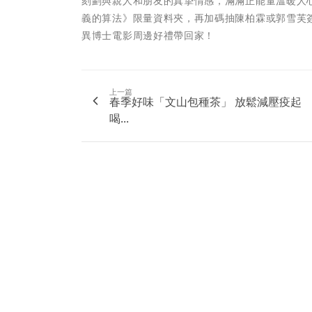
刻劃與親人和朋友的真摯情感，滿滿正能量溫暖人心。 
義的算法》限量資料夾，再加碼抽陳柏霖或郭雪芙簽
異博士電影周邊好禮帶回家！
上一篇
春季好味「文山包種茶」 放鬆減壓疫起
喝...