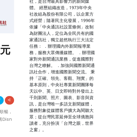
社，是台灣最具影響力的新聞媒
體。 經歷組織改造，1973年中央
社改組為股份有限公司，以企業方
式經營；隨著民主化發展，1996年
依據「中央通訊社設置條例」改制
為財團法人，定位為全民共有的國
家通訊社，獨立超然執行三大法定
9元
任務： ．辦理國內外新聞報導業
務，服務大眾傳播媒體。 ．辦理國
家對外新聞通訊業務，促進國際對
台灣之瞭解。 ．加強與國際新聞通
訊社合作，增進國際新聞交流。 秉
持「正確、領先、客觀、翔實」的
基本原則，中央社專業新聞團隊每
天以中、英、日文即時對外發出上
千則新聞、照片、圖表、影音與資
訊，是台灣唯一多語文新聞媒體，
服務對象從媒體客戶擴大為閱聽大
超順暢，
眾；從台灣民眾延伸至全球僑胞與
isn
讀者，充分扮演「台灣之眼，世界
之窗」。