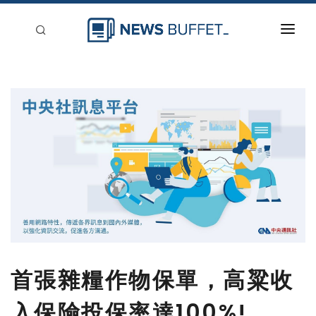
回到首頁
新聞稿分類
登入
刊登
首張雜糧作物保單，高粱收
入保險投保率達100%!