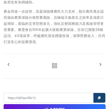
政府也有加碼補助。
農金局進一步說明，高粱保險獲農民大力支持，顯示農民逐步認
同藉由農業保險分散營農風險，且極端天氣發生之頻率及強度日
益增加，面臨的災害型態多元，強化災變因應能力及風險管理更
形重要。農委會自106年起擴大推動農業保險，目前已開發26種
品項、40張保單，呼籲農民朋友踴躍投保，保障營農收入，共同
打造安心的從農環境。