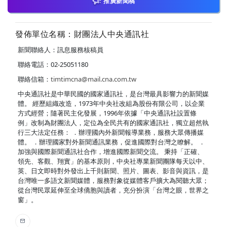
推廣新聞稿
發佈單位名稱：財團法人中央通訊社
新聞聯絡人：訊息服務核稿員
聯絡電話：02-25051180
聯絡信箱：
timtimcna@mail.cna.com.tw
中央通訊社是中華民國的國家通訊社，是台灣最具影響力的新聞媒
體。 經歷組織改造，1973年中央社改組為股份有限公司，以企業
方式經營；隨著民主化發展，1996年依據「中央通訊社設置條
例」改制為財團法人，定位為全民共有的國家通訊社，獨立超然執
行三大法定任務： ．辦理國內外新聞報導業務，服務大眾傳播媒
體。 ．辦理國家對外新聞通訊業務，促進國際對台灣之瞭解。 ．
加強與國際新聞通訊社合作，增進國際新聞交流。 秉持「正確、
領先、客觀、翔實」的基本原則，中央社專業新聞團隊每天以中、
英、日文即時對外發出上千則新聞、照片、圖表、影音與資訊，是
台灣唯一多語文新聞媒體，服務對象從媒體客戶擴大為閱聽大眾；
從台灣民眾延伸至全球僑胞與讀者，充分扮演「台灣之眼，世界之
窗」。