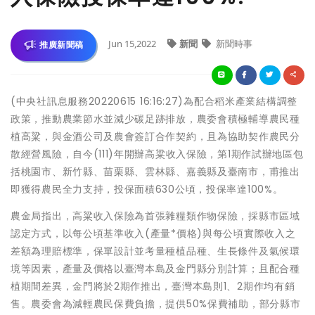
Jun 15,2022
新聞
新聞時事
推廣新聞稿
(中央社訊息服務20220615 16:16:27)為配合稻米產業結構調整
政策，推動農業節水並減少碳足跡排放，農委會積極輔導農民種
植高粱，與金酒公司及農會簽訂合作契約，且為協助契作農民分
散經營風險，自今(111)年開辦高粱收入保險，第1期作試辦地區包
括桃園市、新竹縣、苗栗縣、雲林縣、嘉義縣及臺南市，甫推出
即獲得農民全力支持，投保面積630公頃，投保率達100%。
農金局指出，高粱收入保險為首張雜糧類作物保險，採縣市區域
認定方式，以每公頃基準收入(產量*價格)與每公頃實際收入之
差額為理賠標準，保單設計並考量種植品種、生長條件及氣候環
境等因素，產量及價格以臺灣本島及金門縣分別計算；且配合種
植期間差異，金門將於2期作推出，臺灣本島則1、2期作均有銷
售。農委會為減輕農民保費負擔，提供50%保費補助，部分縣市