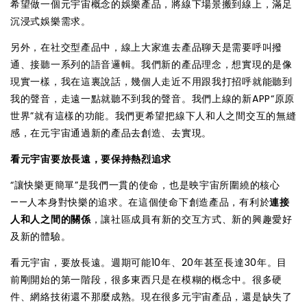
希望做一個元宇宙概念的娛樂產品，將線下場景搬到線上，滿足
沉浸式娛樂需求。
另外，在社交型產品中，線上大家進去產品聊天是需要呼叫撥
通、接聽一系列的語音邏輯。我們新的產品理念，想實現的是像
現實一樣，我在這裏說話，幾個人走近不用跟我打招呼就能聽到
我的聲音，走遠一點就聽不到我的聲音。我們上線的新APP“原原
世界”就有這樣的功能。我們更希望把線下人和人之間交互的無縫
感，在元宇宙通過新的產品去創造、去實現。
看元宇宙要放長遠，要保持熱烈追求
“讓快樂更簡單”是我們一貫的使命，也是映宇宙所圍繞的核心
——人本身對快樂的追求。在這個使命下創造產品，有利於
連接
人和人之間的關係
，讓社區成員有新的交互方式、新的興趣愛好
及新的體驗。
看元宇宙，要放長遠。週期可能10年、20年甚至長達30年。目
前剛開始的第一階段，很多東西只是在模糊的概念中。很多硬
件、網絡技術還不那麼成熟。現在很多元宇宙產品，還是缺失了