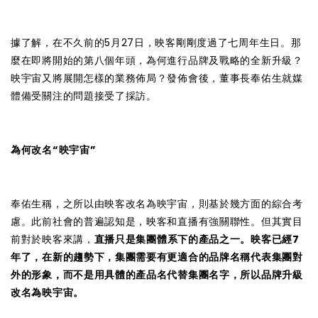
據了解，在不久前的5月27日，映客剛剛度過了七周年生日。那
麼在即將開始的第八個年頭，為何進行品牌及戰略的全新升級？
映宇宙又將展開怎樣的業務佈局？發佈會後，董事長奉佑生就媒
體備受關注的問題接受了採訪。
為何改名“映宇宙”
奉佑生稱，之所以由映客改名為映宇宙，則基於幾方面的綜合考
慮。此前社會的普遍認知是，映客和直播有強關聯性。但其實目
前對於映客來講，
直播只是集團體系下的產品之一。映客已經7
年了，在新的趨勢下，集團需要有更適合的品牌名稱代表集團對
外的形象，而不是用具體的產品名代替集團名字，所以品牌升級
改名為映宇宙。