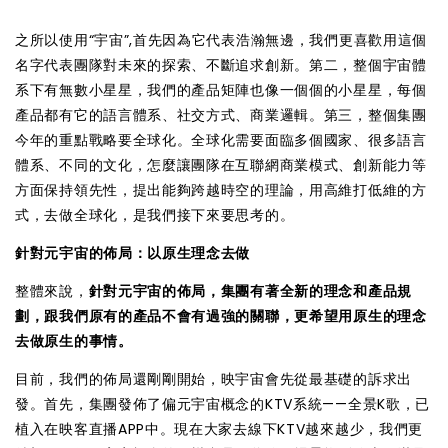
之所以使用“宇宙”,首先因為它代表浩瀚無邊，我們更喜歡用這個
名字代表團隊對未來的探索、不斷追求創新。第二，整個宇宙體
系下有無數小星星，我們的產品矩陣也像一個個的小星星，每個
產品都有它的語言體系、社交方式、商業邏輯。第三，整個集團
今年的重點戰略要全球化。全球化需要面臨多個國家、很多語言
體系、不同的文化，怎麼讓團隊在互聯網商業模式、創新能力等
方面保持領先性，提出能夠跨越時空的理論，用高維打低維的方
式，去做全球化，是我們接下來要思考的。
針對元宇宙的佈局：以原生理念去做
整體來說，
針對元宇宙的佈局，集團有著全新的理念和產品規
劃，跟我們原有的產品不會有過強的關聯，更希望用原生的理念
去做原生的事情。
目前，我們的佈局還剛剛開始，映宇宙會先從最基礎的訴求出
發。首先，集團發佈了偏元宇宙概念的KTV系統——全景K歌，已
植入在映客直播APP中。現在大家去線下KTV越來越少，我們更