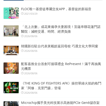
FLOC唯一基督徒專屬交友APP，基督徒的新福音
2021/03/29
「北上次數」成花東備孕夫妻困境！宜蘊串聯花蓮門諾
醫院：減輕交通、時間、經濟負擔
2026/08/06
韓國新任駐台代表黃載皓返回母校 巧遇文化大學同窗
2026/08/06
配客嘉推全台首創可循環禮盒 RePresent！滿千再抽萬
元機票
2026/08/06
《THE KING OF FIGHTERS AFK》操控翠綠火焰的格鬥
家「阿修．克里門森」登場
2026/08/06
Microchip攜手美光科技展示高效能PCIe Gen6儲存架