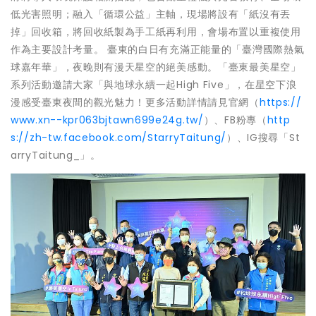
低光害照明；融入「循環公益」主軸，現場將設有「紙沒有丟
掉」回收箱，將回收紙製為手工紙再利用，會場布置以重複使用
作為主要設計考量。 臺東的白日有充滿正能量的「臺灣國際熱氣
球嘉年華」，夜晚則有漫天星空的絕美感動。「臺東最美星空」
系列活動邀請大家「與地球永續一起High Five」，在星空下浪
漫感受臺東夜間的觀光魅力！更多活動詳情請見官網（
https://
www.xn--kpr063bjtawn699e24g.tw/
）、FB粉專（
http
s://zh-tw.facebook.com/StarryTaitung/
）、IG搜尋「St
arryTaitung_」。