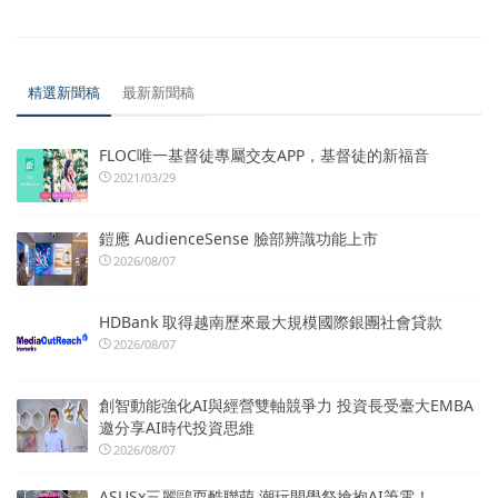
精選新聞稿
最新新聞稿
FLOC唯一基督徒專屬交友APP，基督徒的新福音
2021/03/29
鎧應 AudienceSense 臉部辨識功能上市
2026/08/07
HDBank 取得越南歷來最大規模國際銀團社會貸款
2026/08/07
創智動能強化AI與經營雙軸競爭力 投資長受臺大EMBA
邀分享AI時代投資思維
2026/08/07
ASUSx三麗鷗耍酷聯萌 潮玩開學祭搶抱AI筆電！