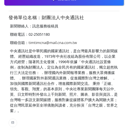
發佈單位名稱：財團法人中央通訊社
新聞聯絡人：訊息服務核稿員
聯絡電話：02-25051180
聯絡信箱：
timtimcna@mail.cna.com.tw
中央通訊社是中華民國的國家通訊社，是台灣最具影響力的新聞媒
體。 經歷組織改造，1973年中央社改組為股份有限公司，以企業
方式經營；隨著民主化發展，1996年依據「中央通訊社設置條
例」改制為財團法人，定位為全民共有的國家通訊社，獨立超然執
行三大法定任務： ．辦理國內外新聞報導業務，服務大眾傳播媒
體。 ．辦理國家對外新聞通訊業務，促進國際對台灣之瞭解。 ．
加強與國際新聞通訊社合作，增進國際新聞交流。 秉持「正確、
領先、客觀、翔實」的基本原則，中央社專業新聞團隊每天以中、
英、日文即時對外發出上千則新聞、照片、圖表、影音與資訊，是
台灣唯一多語文新聞媒體，服務對象從媒體客戶擴大為閱聽大眾；
從台灣民眾延伸至全球僑胞與讀者，充分扮演「台灣之眼，世界之
窗」。