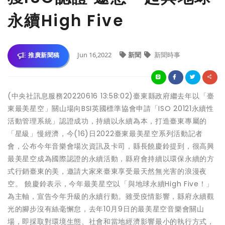
永續High Five
Jun 16,2022
新聞
新聞時事
推廣新聞稿
(中央社訊息服務20220616 13:58:02)臺東縣政府繼去年以「臺
東最美星空」關山場向BSI英國標準協會申請「ISO 20121永續性
活動管理系統」認證成功，持續以永續為本，打造臺東專屬的
「星級」慢經濟，今(16)日2022臺東最美星空系列活動記者
會，公布今年音樂會場次資訊及卡司，縣長饒慶鈴提到，很高興
最美星空成為國際認證的永續活動，縣府會持續以環保永續的方
式行銷臺東的美，邀請大家來臺東享受最天然無光害的浪漫夜
空。 饒慶鈴表示，今年最美星空以「與地球永續High Five！」
為主軸，宣告今年升級的永續行動。雖受疫情影響，縣府永續觀
光的腳步沒有絲毫懈怠，去年10月9日的最美星空音樂會關山
場，即採取對環境生態、社會和當地經濟影響最小的執行方式，