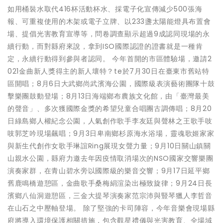
如用桶裝水取代416杯活動杯水、採電子化宣傳減少500張海
報、可重複使用的木架或電子立牌、以233盞太陽能燈具布置會
場、提倡光害教育宣導等，問卷調查顯示超過9成認同現場的永
續行動，而對縣府來說，拿到ISO國際認證的證書就是一種肯
定，永續行動得到參與者認同。 今年首開的市區體驗場，邀請2
021金曲新人獎得主的新人壞特？te於7月30日在臺東市舊站特
區開唱；8月6日大武鄉尚武濱海公園，國際級表演藝術團隊十鼓
擊樂團鼓動登場；8月13日海端鄉布農族文化館，由「臺灣最美
的聲音」、多次獲國際金獎的希望兒童合唱團古調傳唱；8月20
日綠島鄉人權紀念公園，人氣創作歌手李友廷與聲林之王歌手吱
吱郭芝吟現場飆唱；9月3日卑南鄉杉原海水浴場，靈魂歌姬家家
與新生代創作女歌手琳誼Ring展現女聲力量；9月10日關山鎮關
山親水公園，縣府力邀去年因疫情取消場次的NSO國家交響樂團
演奏家群，在青山碧水旁以國際級的樂音交響；9月17日延平鄉
舊鹿鳴橋遊憩區，金曲歌手桑梅絹渲染出極致旋律；9月24日長
濱鄉八仙洞遊憩區，三金大提琴演奏家范宗沛與豎琴獵人李哲音
在山石之中壓軸登場。 除了堅強的卡司陣容，今年音樂會現場縣
府將導入環境保護相關措施，包含觀星禮儀與光害教育、全場域