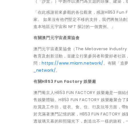
（「沙盒」）中創作以澳門為主題的頭像、建築，
「在此感謝前來參觀的各位觀衆，感謝H853 Fun
家。 如果沒有他們堅定不移的支持，我們將無法
進本地區元宇宙和 NFT 探討的一個實例。」
有關澳門元宇宙產業協會
澳門元宇宙產業協會（The Metaverse Indust
教育及創新活動，並建立行業參與者和愛好者社區，
問：
https://www.miam.network/
。有關「造
_network/
。
有關
H853 Fun Factory
娛樂廠
澳門葡京人H853 FUN FACTORY 娛樂廠
售娛樂體驗。H853 FUN FACTORY 娛樂
欣賞及工作坊，從衣、食、住、行及玩等方面，帶給本
於充滿著澳門記憶的家，H853 FUN FACTOR
透玻璃天幕的和熙陽光下，創造出不一樣的旅程，