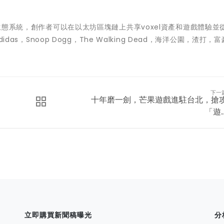
戲生態系統，創作者可以在以太坊區塊鏈上共享voxel資產和遊戲體驗並
idas，Snoop Dogg，The Walking Dead，海洋公園，渣打，
下一
十年磨一劍，芒果遊戲進駐台北，搶
「遊..
立即購買新聞稿曝光
分