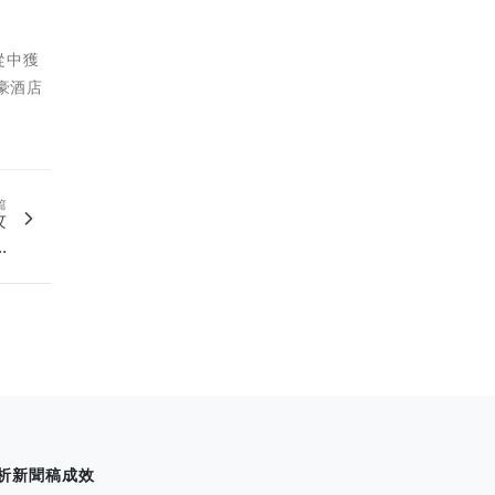
從中獲
富豪酒店
篇
攻
.
析新聞稿成效