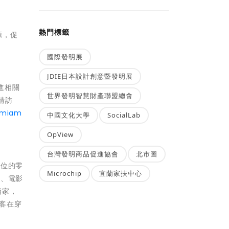
熱門標籤
源，促
國際發明展
JDIE日本設計創意暨發明展
促進相關
世界發明智慧財產聯盟總會
請訪
/miam
中國文化大學
SocialLab
OpView
台灣發明商品促進協會
北市圖
方位的零
Microchip
宜蘭家扶中心
展、電影
指家，
訪客在穿