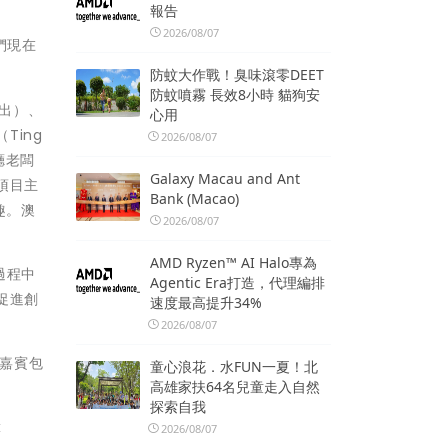
報告
2026/08/07
們現在
防蚊大作戰！臭味滾零DEET
防蚊噴霧 長效8小時 貓狗安
借出）、
心用
（Ting
2026/08/07
廳老闆
Galaxy Macau and Ant
項目主
Bank (Macao)
趣。澳
2026/08/07
AMD Ryzen™ AI Halo專為
過程中
Agentic Era打造，代理編排
促進創
速度最高提升34%
2026/08/07
會嘉賓包
童心浪花．水FUN一夏！北
高雄家扶64名兒童走入自然
探索自我
x
2026/08/07