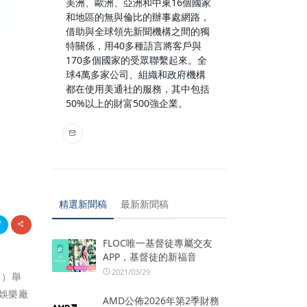
美洲、歐洲、亞洲和中東16個國家
和地區的無與倫比的辦事處網路，
借助與全球領先新聞機構之間的獨
特關係，用40多種語言將客戶與
170多個國家的受眾聯繫起來。全
球4萬多家公司、組織和政府機構
都在使用美通社的服務，其中包括
」
50%以上的財富500強企業。
精選新聞稿
最新新聞稿
FLOC唯一基督徒專屬交友
APP，基督徒的新福音
2021/03/29
」
）舉
y娛樂廠
AMD公佈2026年第2季財務