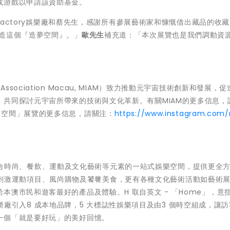
或游戲以申請該資助基金。
 Factory娛樂廠和蔡先生，感謝所有參展藝術家和慷慨借出藏品的收藏
創造這個『造夢空間』。」
歐先生
補充道：「本次展覽也是我們調動資
ry Association Macau, MIAM）致力推動元宇宙技術創新和發展，
共同探討元宇宙所帶來的技術與文化革新。有關MIAM的更多信息，
夢空間」展覽的更多信息，請關注：
https://www.instagram.com
是一個結合時尚、餐飲、運動及文化藝術等元素的一站式娛樂空間，提供更全
廠聚合了刺激運動項目、風尚購物及饕餮美食，更有各種文化藝術活動如藝術
澳市民和遊客最好的產品及體驗。H 取自英文 - 「Home」，意
Y 娛樂廠引入8 成本地品牌，5 大標誌性娛樂項目及由3 個時空組成，讓
一個「就是要好玩」的美好回憶。