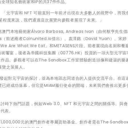
全球知名藝術家和IP的共37件作品。
：「元宇宙和 NFT 可能直到一年前才出現在大多數人的視野中，而我
—從某程度來說，我們通過這次展覽向參觀者展現了未來。」
地藝術家Álvaro Barbosa, Andreas Ivan（由何猷亨先生
oPunks（前述兩者Coinunited.io借出）、袁澤銘（David Yuan）、宋婷
Are What We Eat」和METASENS片段。前者展現由名厨和餐
術饗宴，後者為帝國科技集團（00776.HK）投資的一項大型元宇宙
展示作品。參觀者可以在The Sandbox工作室體驗創造頭像和建築的樂
展覽之策展人。
我們想發起對元宇宙的探討，並為本地區志同道合的人提供交流平台。在這
已經成功落幕，但它是MIAM履行使命的開端，未來我們會推出更多
討時下熱門話題，例如Web 3.0、NFT 和元宇宙之間的關係等。與
司的代表。
000,000元的澳門創作者專屬資助基金。創作者需在The Sandbo