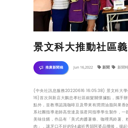
景文科大推動社區義
Jun 16,2022
新聞
新聞
推廣新聞稿
(中央社訊息服務20220616 16:05:38)
16)首次與新店大鵬忠孝社區銀髮關懷據點，攜手
點外，並教導認識咖啡豆及帶來有潤潤油脂與果香
系社團指導老師高世達及張君同指導學生製作，一群
美味佳餚，作品有「美式肉醬薯條、咖哩馬鈴薯、
肉」，讓牙口不好的94歲祈秀韻阿婆品嚐後，揚