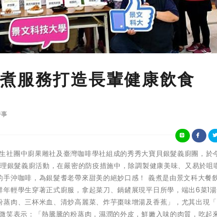
煮服務打造長輩健康飲食
時事
 景文科大學生社團中廚果雕社及臺灣咖啡學社組成的秀秀大寶貝銀髮義廚團，於今
辦理銀髮義廚活動，在嚴密的防疫措施中，除調製健康美味、又易於咀
的手沖咖啡，為銀髮耆老帶來甜美的絕妙口感！ 義煮是由景文科大餐
年輕學生穿著正式廚服，拿起菜刀、鍋鏟展現平日所學，端出6菜1湯
粉蒸肉、三杯米血、清炒高麗菜、炸芋棗味增湯及香蕉」，尤其出現
起微笑表示：「熱騰騰的粉蒸肉，濕潤的外皮，鮮嫩入味的肉質，吃起