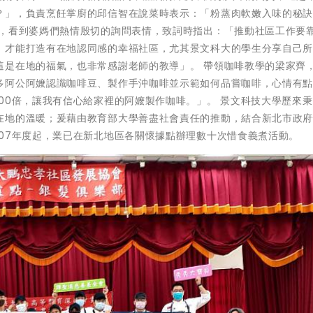
？」，負責烹飪掌廚的邱信智在說菜時表示：「粉蒸肉軟嫩入味的秘
場，看到婆媽們熱情殷切的詢問表情，致詞時指出：「推動社區工作要
，才能打造有在地認同感的幸福社區，尤其景文科大的學生分享自己
這是在地的福氣，也非常感謝老師的教導」。 帶領咖啡教學的梁家齊
多阿公阿嬤認識咖啡豆、製作手沖咖啡並示範如何品嘗咖啡，心情有
00倍，讓我有信心給家裡的阿嬤製作咖啡。」。 景文科技大學歷來
在地的溫暖；爰藉由教育部大學善盡社會責任的推動，結合新北市政
07年度起，業已在新北地區各關懷據點辦理數十次惜食義煮活動。