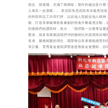
很足、很過癮，充滿了媽媽味；製作的秘訣是什麼
入南瓜一起蒸喔」。 新店區朱思戎區長在義煮現
的幹部和志工共同打拼，以在地人照顧在地人精神
藝，打造長輩健康飲食兼顧的惜食共餐義煮活動，
到婆媽們的讚美時，表示，「我們第一次教導這麼
緊張，很多長輩都說我們沖的咖啡比外面買得好喝1
長者、服務銀髮的理念，期望每位長者都能感受到
享計畫、育秀基金會與譚聖道慈善基金會贊助，自1