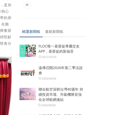
訣，是加
靠熱心
所學的廚
，在聽
點興奮跟
精選新聞稿
最新新聞稿
秉持照顧
府惜食分
FLOC唯一基督徒專屬交友
APP，基督徒的新福音
2021/03/29
遠傳召開2026年第二季法說
會
2026/08/06
聯合航空深耕台灣40週年 持
續投資市場、升級機隊並強
化全球航網連結
2026/08/06