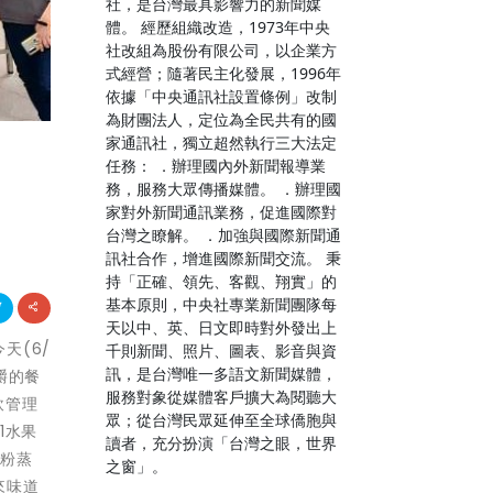
社，是台灣最具影響力的新聞媒
體。 經歷組織改造，1973年中央
社改組為股份有限公司，以企業方
式經營；隨著民主化發展，1996年
依據「中央通訊社設置條例」改制
為財團法人，定位為全民共有的國
家通訊社，獨立超然執行三大法定
任務： ．辦理國內外新聞報導業
務，服務大眾傳播媒體。 ．辦理國
家對外新聞通訊業務，促進國際對
台灣之瞭解。 ．加強與國際新聞通
訊社合作，增進國際新聞交流。 秉
持「正確、領先、客觀、翔實」的
基本原則，中央社專業新聞團隊每
天以中、英、日文即時對外發出上
天(6/
千則新聞、照片、圖表、影音與資
訊，是台灣唯一多語文新聞媒體，
嚼的餐
服務對象從媒體客戶擴大為閱聽大
飲管理
眾；從台灣民眾延伸至全球僑胞與
1水果
讀者，充分扮演「台灣之眼，世界
「粉蒸
之窗」。
來味道