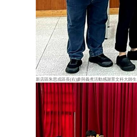
新店區朱思戎區長(右)參與義煮活動感謝景文科大師