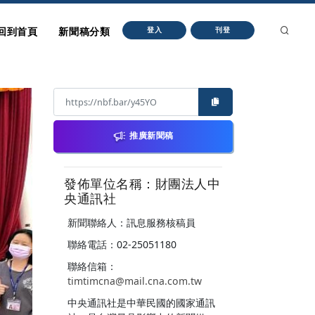
回到首頁
新聞稿分類
登入
刊登
推廣新聞稿
發佈單位名稱：財團法人中
央通訊社
新聞聯絡人：訊息服務核稿員
聯絡電話：02-25051180
聯絡信箱：
timtimcna@mail.cna.com.tw
中央通訊社是中華民國的國家通訊