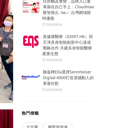
社群觸及會變，品牌入口要
掌握在自己手上：Cloudmax
匯智推出 .tw／.台灣網域限
時優惠
2026/08/06
真健康醫療（02697.HK）與
天津具身智能創新中心達成
戰略合作 共建具身智能醫療
產業生態
2026/08/06
陳嘉樺Ella選擇Sennheiser
Digital 6000打造震撼動人的
青春狂歡
2026/08/06
熱門標籤
北市圖
國際發明展