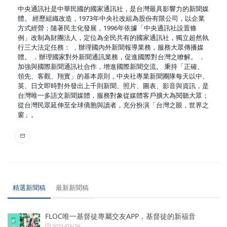
中央通訊社是中華民國的國家通訊社，是台灣最具影響力的新聞媒
體。 經歷組織改造，1973年中央社改組為股份有限公司，以企業
方式經營；隨著民主化發展，1996年依據「中央通訊社設置條
例」改制為財團法人，定位為全民共有的國家通訊社，獨立超然執
行三大法定任務： ．辦理國內外新聞報導業務，服務大眾傳播媒
體。 ．辦理國家對外新聞通訊業務，促進國際對台灣之瞭解。 ．
加強與國際新聞通訊社合作，增進國際新聞交流。 秉持「正確、
領先、客觀、翔實」的基本原則，中央社專業新聞團隊每天以中、
英、日文即時對外發出上千則新聞、照片、圖表、影音與資訊，是
台灣唯一多語文新聞媒體，服務對象從媒體客戶擴大為閱聽大眾；
從台灣民眾延伸至全球僑胞與讀者，充分扮演「台灣之眼，世界之
窗」。
精選新聞稿
最新新聞稿
FLOC唯一基督徒專屬交友APP，基督徒的新福音
2021/03/29