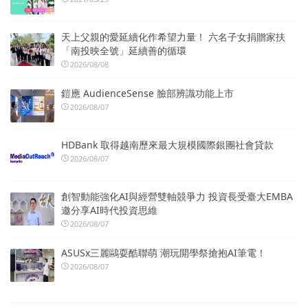
天上父親的愛延續化作希望力量！ 六名子女捐贈家扶
「南投映全號」延續善的循環
2026/08/08
鎧應 AudienceSense 臉部辨識功能上市
2026/08/07
HDBank 取得越南歷來最大規模國際銀團社會貸款
2026/08/07
創智動能強化AI與經營雙軸競爭力 投資長受臺大EMBA
邀分享AI時代投資思維
2026/08/07
ASUSx三麗鷗耍酷聯萌 潮玩開學祭搶抱AI筆電！
2026/08/07