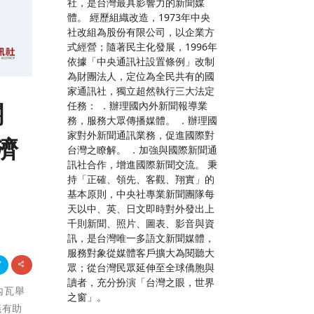
社，是台灣最具影響力的新聞媒
體。 經歷組織改造，1973年中央
社改組為股份有限公司，以企業方
式經營；隨著民主化發展，1996年
依據「中央通訊社設置條例」改制
為財團法人，定位為全民共有的國
家通訊社，獨立超然執行三大法定
關
任務： ．辦理國內外新聞報導業
務，服務大眾傳播媒體。 ．辦理國
家對外新聞通訊業務，促進國際對
濟
台灣之瞭解。 ．加強與國際新聞通
訊社合作，增進國際新聞交流。 秉
持「正確、領先、客觀、翔實」的
基本原則，中央社專業新聞團隊每
天以中、英、日文即時對外發出上
千則新聞、照片、圖表、影音與資
訊，是台灣唯一多語文新聞媒體，
服務對象從媒體客戶擴大為閱聽大
眾；從台灣民眾延伸至全球僑胞與
讀者，充分扮演「台灣之眼，世界
內瓦舉
之窗」。
議有助