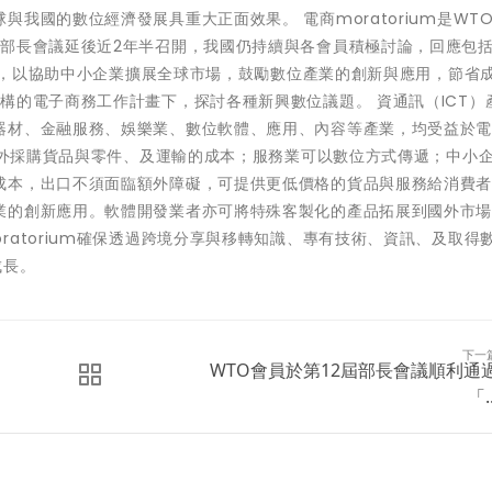
我國的數位經濟發展具重大正面效果。 電商moratorium是WT
O部長會議延後近2年半召開，我國仍持續與各會員積極討論，回應包
um，以協助中小企業擴展全球市場，鼓勵數位產業的創新與應用，節省
構的電子商務工作計畫下，探討各種新興數位議題。 資通訊（ICT）
器材、金融服務、娛樂業、數位軟體、應用、內容等產業，均受益於電
自國外採購貨品與零件、及運輸的成本；服務業可以數位方式傳遞；中小
成本，出口不須面臨額外障礙，可提供更低價格的貨品與服務給消費者
業的創新應用。軟體開發業者亦可將特殊客製化的產品拓展到國外市
atorium確保透過跨境分享與移轉知識、專有技術、資訊、及取得
成長。
下一
WTO會員於第12屆部長會議順利通
「..