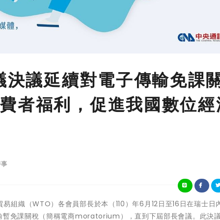
會議決議延續對電子傳輸免課
費者福利，促進我國數位經
時事
與世界貿易組織（WTO）各會員部長於本（110）年6月12日至16日在瑞士日
暫免課關稅（簡稱電商moratorium），直到下屆部長會議。此決