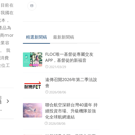
O目前在
括我國在
成本，
產品為
商mor
精選新聞稿
最新新聞稿
企業容
。 我
FLOC唯一基督徒專屬交友
場消費
APP，基督徒的新福音
數位工
2021/03/29
遠傳召開2026年第二季法說
會
2026/08/06
篇
過
聯合航空深耕台灣40週年 持
.
續投資市場、升級機隊並強
化全球航網連結
2026/08/06