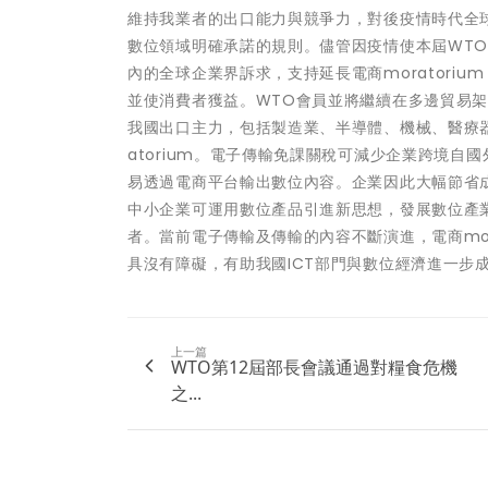
維持我業者的出口能力與競爭力，對後疫情時代全球與
數位領域明確承諾的規則。儘管因疫情使本屆WT
內的全球企業界訴求，支持延長電商moratori
並使消費者獲益。WTO會員並將繼續在多邊貿易架
我國出口主力，包括製造業、半導體、機械、醫療
atorium。電子傳輸免課關稅可減少企業跨境
易透過電商平台輸出數位內容。企業因此大幅節省
中小企業可運用數位產品引進新思想，發展數位產
者。當前電子傳輸及傳輸的內容不斷演進，電商mor
具沒有障礙，有助我國ICT部門與數位經濟進一步
上一篇
WTO第12屆部長會議通過對糧食危機
之...