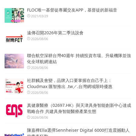
FLOC唯一基督徒專屬交友APP，基督徒的新福音
2021/03/29
遠傳召開2026年第二季法說會
2026/08/06
聯合航空深耕台灣40週年 持續投資市場、升級機隊並強
化全球航網連結
2026/08/06
社群觸及會變，品牌入口要掌握在自己手上：
Cloudmax 匯智推出 .tw／.台灣網域限時優惠
2026/08/06
真健康醫療（02697.HK）與天津具身智能創新中心達成
戰略合作 共建具身智能醫療產業生態
2026/08/06
陳嘉樺Ella選擇Sennheiser Digital 6000打造震撼動人