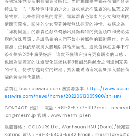
等領域蓬勃發展的荷蘭黃金時代。而維梅爾畢生都在荷蘭的台夫
特生活，而『戴珍珠耳環的少女』就收藏於不遠處的毛里茨之家
博物館。此畫作因漆黑的背景、頭戴群青色頭巾的少女和簡潔的
構圖而聞名。回眸的少女帶著神秘無法探究的神情、被稱之為
「維梅爾藍」的群青色顏料勾勒出鮮豔獨特的寶藍頭巾和光彩熠
熠的珍珠耳環，是讓品畫的人們不禁心神嚮往的藝術巨作。作為
靈感，蛋糕的形狀將大膽地以其輪廓呈現。這款蛋糕在去年下午
茶企劃第2彈中廣受好評，這次不僅讓它擁有更多層次的口感，
也因為更豐富的味道變化讓蛋糕和8種甜品與鹹食之間達到完美
的平衡。仿佛穿越時空的旅程，賓客能透過這次套餐深入體驗荷
蘭的黃金時代風情。
請前往 businesswire.com 瀏覽源版本:
https://www.busin
esswire.com/news/home/20220613005900/zh-HK/
CONTACT: 預訂： 電話：+81-3-5777-1111 Email：reservat
ion@mesm.jp 官網：www.mesm.jp/en
媒體聯絡： COLOURS.Ltd., Wanhsuan HSU (Doria)/徐宛萱
Katrina 電話：+81-3-5403-5942 Email：mesmtokyo@p