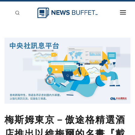
回到首頁
新聞稿分類
登入
刊登
梅斯姆東京－傲途格精選酒
店推出以維梅爾的名畫『戴