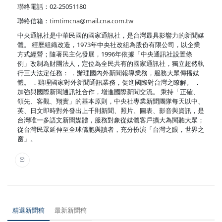
聯絡電話：02-25051180
聯絡信箱：
timtimcna@mail.cna.com.tw
中央通訊社是中華民國的國家通訊社，是台灣最具影響力的新聞媒
體。 經歷組織改造，1973年中央社改組為股份有限公司，以企業
方式經營；隨著民主化發展，1996年依據「中央通訊社設置條
例」改制為財團法人，定位為全民共有的國家通訊社，獨立超然執
行三大法定任務： ．辦理國內外新聞報導業務，服務大眾傳播媒
體。 ．辦理國家對外新聞通訊業務，促進國際對台灣之瞭解。 ．
加強與國際新聞通訊社合作，增進國際新聞交流。 秉持「正確、
領先、客觀、翔實」的基本原則，中央社專業新聞團隊每天以中、
英、日文即時對外發出上千則新聞、照片、圖表、影音與資訊，是
台灣唯一多語文新聞媒體，服務對象從媒體客戶擴大為閱聽大眾；
從台灣民眾延伸至全球僑胞與讀者，充分扮演「台灣之眼，世界之
窗」。
精選新聞稿
最新新聞稿