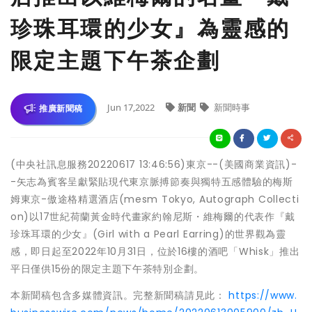
珍珠耳環的少女』為靈感的
限定主題下午茶企劃
Jun 17,2022
新聞
新聞時事
推廣新聞稿
(中央社訊息服務20220617 13:46:56)東京--(美國商業資訊)-
-矢志為賓客呈獻緊貼現代東京脈搏節奏與獨特五感體驗的梅斯
姆東京-傲途格精選酒店(mesm Tokyo, Autograph Collecti
on)以17世紀荷蘭黃金時代畫家約翰尼斯・維梅爾的代表作『戴
珍珠耳環的少女』(Girl with a Pearl Earring)的世界觀為靈
感，即日起至2022年10月31日，位於16樓的酒吧「Whisk」推出
平日僅供15份的限定主題下午茶特別企劃。
本新聞稿包含多媒體資訊。完整新聞稿請見此：
https://www.