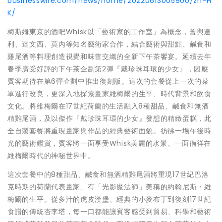
businesswire.com/news/home/20220613005900/zh-H
K/
梅斯姆東京的酒吧Whisk以「藝術家的工作室」為概念，曾與達
利、達文西、莫內等知名藝術家合作，結合藝術與甜點、鹹食和
雞尾酒等料理創造視覺和味蕾交織的全新下午茶饗宴。延續去年
春季廣受好評的下午茶企劃第2彈『戴珍珠耳環的少女』，因應
賓客期待在第6彈企劃中推出復刻版。這次的套餐從上一次的菜
單進行改良，更深入地探索畫家維梅爾的生平、時代背景和飲食
文化。將維梅爾在17世紀荷蘭的生活融入8種甜品、鹹食和無酒
精雞尾酒，及以傑作『戴珍珠耳環的少女』發想的精緻蛋糕，此
全自製套餐將重現畫家與作品的經典藝術面貌。彷彿一場午後時
光的藝術鑑賞，賓客將一面享受Whisk美麗的水景、一面徜徉在
維梅爾時代的神秘世界中。
這次套餐中的8種甜品、鹹食和無酒精雞尾酒將重現17世紀巴洛
克時期的荷蘭代表畫家、有「光影魔法師」美稱的約翰尼斯・維
梅爾的生平。從多汁的虎皮漢堡、經典的小麥布丁到復刻17世紀
食譜的傳統杏李塔，每一口都能讓賓客感受到貿易、科學和藝術