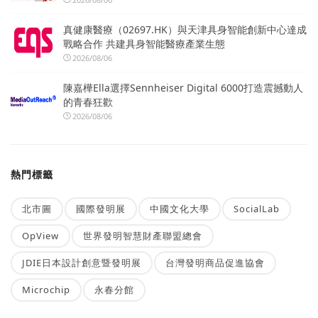
真健康醫療（02697.HK）與天津具身智能創新中心達成
戰略合作 共建具身智能醫療產業生態
2026/08/06
陳嘉樺Ella選擇Sennheiser Digital 6000打造震撼動人
的青春狂歡
2026/08/06
熱門標籤
北市圖
國際發明展
中國文化大學
SocialLab
OpView
世界發明智慧財產聯盟總會
JDIE日本設計創意暨發明展
台灣發明商品促進協會
Microchip
永春分館