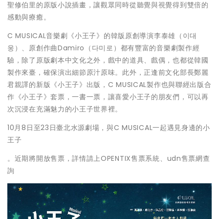
聖修伯里的原版小說插畫，讓觀眾同時從聽覺與視覺得到雙倍的
感動與療癒。
C MUSICAL音樂劇《小王子》的韓版原創導演李泰雄（이대
웅）、原創作曲Damiro（다미로）都有豐富的音樂劇製作經
驗，除了原版劇本中文化之外，戲中的道具、戲偶，也都從韓國
製作來臺，確保演出細節原汁原味。此外，正逢前文化部長鄭麗
君親譯的新版《小王子》出版，C MUSICAL製作也與聯經出版合
作《小王子》套票，一書一票，讓喜愛小王子的朋友們，可以再
次沉浸在充滿魅力的小王子世界裡。
10月8日至23日臺北水源劇場，與C MUSICAL一起遇見身邊的小
王子
。近期將開放售票，詳情請上OPENTIX售票系統、udn售票網查
詢