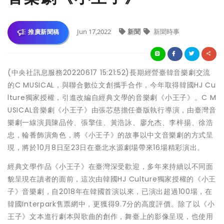
Jun 17,2022
新聞
新聞時事
推廣新聞稿
(中央社訊息服務20220617 15:21:52)長期經營臺韓音樂劇交流
的C MUSICAL，與聯合數位文創攜手合作，今年取得韓國HJ Cu
lture獨家授權，引進改編自經典文學的音樂劇《小王子》。C M
USICAL音樂劇《小王子》由張芯慈擔任臺版執行導演，由臺灣音
樂劇一線演員陳品伶、張擎佳、黃浩詠、廖允杰、李梓揚、徐浩
忠，輪番飾演角色，將《小王子》的故事以中文音樂劇的方式呈
現，將於10月8日至23日在臺北水源劇場帶來16場精彩演出。
經典文學作品《小王子》在臺灣深受歡迎，多年來持續以不同面
貌呈現在讀者的面前，這次由韓國HJ Culture獨家授權的《小王
子》音樂劇，自2018年在韓國首演以來，已演出超過100場，在
韓國Interpark售票網中，更獲得9.7分的高度評價。除了以《小
王子》文本進行劇本與歌曲的創作，舞臺上的影像呈現，也使用