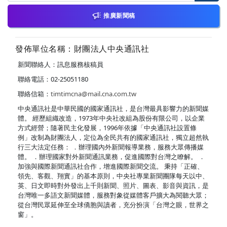
推廣新聞稿
發佈單位名稱：財團法人中央通訊社
新聞聯絡人：訊息服務核稿員
聯絡電話：02-25051180
聯絡信箱：
timtimcna@mail.cna.com.tw
中央通訊社是中華民國的國家通訊社，是台灣最具影響力的新聞媒
體。 經歷組織改造，1973年中央社改組為股份有限公司，以企業
方式經營；隨著民主化發展，1996年依據「中央通訊社設置條
例」改制為財團法人，定位為全民共有的國家通訊社，獨立超然執
行三大法定任務： ．辦理國內外新聞報導業務，服務大眾傳播媒
體。 ．辦理國家對外新聞通訊業務，促進國際對台灣之瞭解。 ．
加強與國際新聞通訊社合作，增進國際新聞交流。 秉持「正確、
領先、客觀、翔實」的基本原則，中央社專業新聞團隊每天以中、
英、日文即時對外發出上千則新聞、照片、圖表、影音與資訊，是
台灣唯一多語文新聞媒體，服務對象從媒體客戶擴大為閱聽大眾；
從台灣民眾延伸至全球僑胞與讀者，充分扮演「台灣之眼，世界之
窗」。