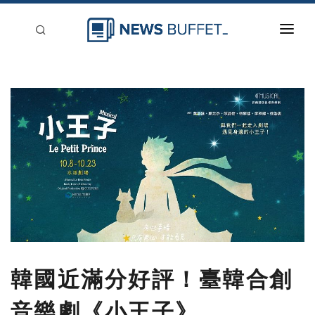
回到首頁
新聞稿分類
登入
刊登
韓國近滿分好評！臺韓合創
音樂劇《小王子》