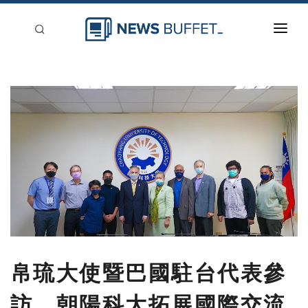
回到首頁
新聞稿分類
登入
刊登
帛琉大使暨巴國駐台代表參
訪 朝陽科大拓展國際交流