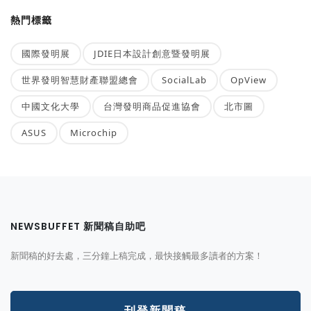
熱門標籤
國際發明展
JDIE日本設計創意暨發明展
世界發明智慧財產聯盟總會
SocialLab
OpView
中國文化大學
台灣發明商品促進協會
北市圖
ASUS
Microchip
NEWSBUFFET 新聞稿自助吧
新聞稿的好去處，三分鐘上稿完成，最快接觸最多讀者的方案！
刊登新聞稿