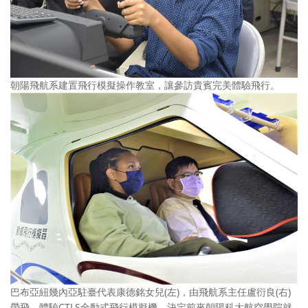
朝陽飛航系建置飛行模擬操作教室，讓參訪貴賓完美體驗飛行。
巴布亞紐幾內亞駐臺代表康德銘女兒(左)，由飛航系主任盧衍良(右)
帶飛，體驗CTLS全動式飛行模擬機，決定前來朝陽科大航空學院就