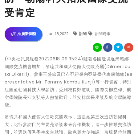
受肯定
Jun 18,2022
新聞
新聞時事
推廣新聞稿
(中央社訊息服務20220618 09:35:34)隨著各國邊境逐漸鬆綁，
國際交流機會增加，帛琉共和國大使館大使歐克麗(Dilmei Loui
sa Olkeriil)、參事王盛節及巴布亞紐幾內亞駐臺代表康德銘(Re
presentative Mr. Tommy Kambu Kunji)等一行貴賓，特別
組團至朝陽科技大學參訪，受到校長鄭道明、國際長柳立偉、航
空學院院長江支弘等人熱情歡迎，並安排師長座談及航空學院導
覽。
帛琉共和國大使館大使歐克麗表示，這是她第三次造訪朝陽科
大，此行參訪目的主要是洽談未來合作機制，進一步推動交流訪
問，並選送優秀學生來台就讀。歐克麗大使強調，帛琉是位於西