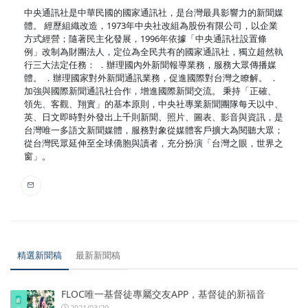
中央通訊社是中華民國的國家通訊社，是台灣最具影響力的新聞媒
體。 經歷組織改造，1973年中央社改組為股份有限公司，以企業
方式經營；隨著民主化發展，1996年依據「中央通訊社設置條
例」改制為財團法人，定位為全民共有的國家通訊社，獨立超然執
行三大法定任務： ．辦理國內外新聞報導業務，服務大眾傳播媒
體。 ．辦理國家對外新聞通訊業務，促進國際對台灣之瞭解。 ．
加強與國際新聞通訊社合作，增進國際新聞交流。 秉持「正確、
領先、客觀、翔實」的基本原則，中央社專業新聞團隊每天以中、
英、日文即時對外發出上千則新聞、照片、圖表、影音與資訊，是
台灣唯一多語文新聞媒體，服務對象從媒體客戶擴大為閱聽大眾；
從台灣民眾延伸至全球僑胞與讀者，充分扮演「台灣之眼，世界之
窗」。
精選新聞稿
最新新聞稿
FLOC唯一基督徒專屬交友APP，基督徒的新福音
2021/03/29