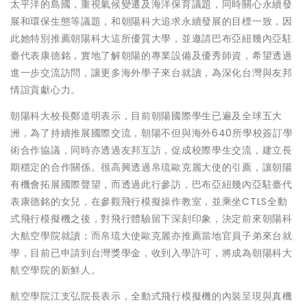
太平洋的島國，重視氣候變遷及海洋保育議題，同時關心永續發
展和環保生態等議題，和朝陽科大追求永續發展的目標一致，因
此她特別推薦朝陽科大這所優質大學，並邀請巴布亞紐幾內亞駐
臺代表康德銘，實地了解朝陽的專業設備及優秀師資，希望透過
進一步交流訪問，讓更多海外學子來台就讀，為深化台灣與友邦
情誼貢獻心力。
朝陽科大校長鄭道明表示，目前朝陽國際學生已遍及全球五大
洲，為了持續推展國際交流，朝陽不但與海外640所學校簽訂學
術合作協議，同時亦透過友邦互訪，促成校際學生交流，建立長
期穩定的合作關係。很高興透過帛琉歐克麗大使的引薦，讓朝陽
有機會拓展國際聲望，而透過此行參訪，巴布亞紐幾內亞駐臺代
表康德銘的女兒，在參觀飛行模擬操作教室，並乘坐CTLS全動
式飛行模擬機之後，對飛行體驗留下深刻印象，決定前來朝陽科
大航空學院就讀；而帛琉大使歐克麗亦推薦當地官員子弟來台就
學，目前已申請到台灣獎學金，收到入學許可，將成為朝陽科大
航空學院的新鮮人。
航空學院江支弘院長表示，全動式飛行模擬機的內裝呈現與真機