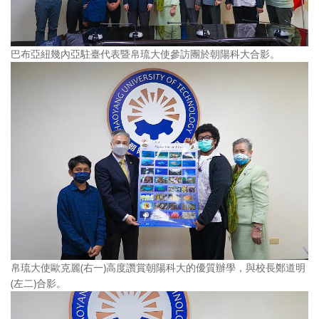
巴布亞紐幾內亞駐臺代表暨帛琉大使參訪團於朝陽科大合影。
帛琉大使歐克麗(右一)高度讚賞朝陽科大的優質辦學，與校長鄭道明
(左二)合影。