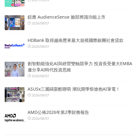
鎧應 AudienceSense 臉部辨識功能上市
2026/08/07
HDBank 取得越南歷來最大規模國際銀團社會貸款
2026/08/07
創智動能強化AI與經營雙軸競爭力 投資長受臺大EMBA
邀分享AI時代投資思維
2026/08/07
ASUSx三麗鷗耍酷聯萌 潮玩開學祭搶抱AI筆電！
2026/08/07
AMD公佈2026年第2季財務報告
2026/08/07