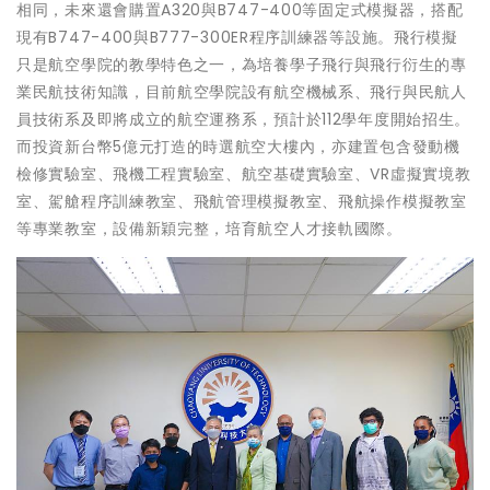
相同，未來還會購置A320與B747-400等固定式模擬器，搭配
現有B747-400與B777-300ER程序訓練器等設施。飛行模擬
只是航空學院的教學特色之一，為培養學子飛行與飛行衍生的專
業民航技術知識，目前航空學院設有航空機械系、飛行與民航人
員技術系及即將成立的航空運務系，預計於112學年度開始招生。
而投資新台幣5億元打造的時選航空大樓內，亦建置包含發動機
檢修實驗室、飛機工程實驗室、航空基礎實驗室、VR虛擬實境教
室、駕艙程序訓練教室、飛航管理模擬教室、飛航操作模擬教室
等專業教室，設備新穎完整，培育航空人才接軌國際。