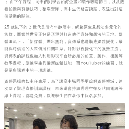
； 而下午課程，同學們則學習如何企畫和製作吸睛節目，以及觀
看拍攝與剪接技巧，整場營隊，高中生們發言踴躍，表達出對這
個活動的關注。
25 歲以下的 Z 世代是所有年齡層中，網路原生且想法多元化的
族群，而媒體世界正好是形塑與打造他們喜好和想法的天地。媒
體匯流下，「新媒體」層出無窮，資傳系也是順應媒體變化，最
能與時俱進的大眾傳播相關科系。針對影視變化下的強勢主流，
資傳系的課程也融入利用影視平台所必須的前置、製作、後製等
教學過程，訓練學生具備新媒體技能，而YouTuber的練習，就
是眾多課程中的一項訓練。
資傳系楊馥如主任表示，為了讓高中職同學更瞭解資傳領域，這
次除了辦理直播訓練課程，未來還會持續辦理空拍及貼圖電繪等
線上課程，都是免費，歡迎學生們在暑假中報名參加。