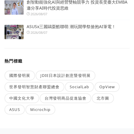
創智動能強化AI與經營雙軸競爭力 投資長受臺大EMBA
邀分享AI時代投資思維
2026/08/07
ASUSx三麗鷗耍酷聯萌 潮玩開學祭搶抱AI筆電！
2026/08/07
熱門標籤
國際發明展
JDIE日本設計創意暨發明展
世界發明智慧財產聯盟總會
SocialLab
OpView
中國文化大學
台灣發明商品促進協會
北市圖
ASUS
Microchip