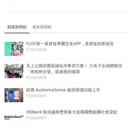
精選新聞稿
最新新聞稿
FLOC唯一基督徒專屬交友APP，基督徒的新福音
2021/03/29
天上父親的愛延續化作希望力量！ 六名子女捐贈家扶
「南投映全號」延續善的循環
2026/08/08
鎧應 AudienceSense 臉部辨識功能上市
2026/08/07
HDBank 取得越南歷來最大規模國際銀團社會貸款
2026/08/07