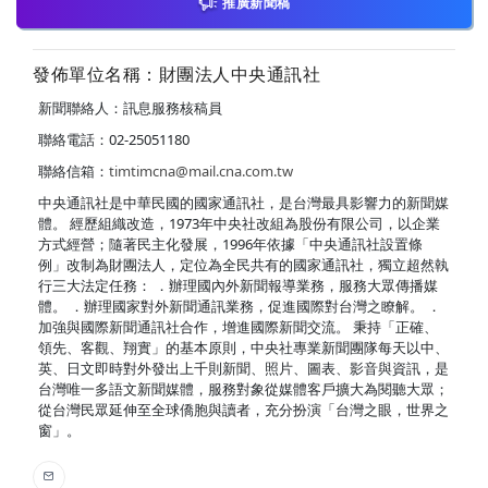
推廣新聞稿
發佈單位名稱：財團法人中央通訊社
新聞聯絡人：訊息服務核稿員
聯絡電話：02-25051180
聯絡信箱：
timtimcna@mail.cna.com.tw
中央通訊社是中華民國的國家通訊社，是台灣最具影響力的新聞媒
體。 經歷組織改造，1973年中央社改組為股份有限公司，以企業
方式經營；隨著民主化發展，1996年依據「中央通訊社設置條
例」改制為財團法人，定位為全民共有的國家通訊社，獨立超然執
行三大法定任務： ．辦理國內外新聞報導業務，服務大眾傳播媒
體。 ．辦理國家對外新聞通訊業務，促進國際對台灣之瞭解。 ．
加強與國際新聞通訊社合作，增進國際新聞交流。 秉持「正確、
領先、客觀、翔實」的基本原則，中央社專業新聞團隊每天以中、
英、日文即時對外發出上千則新聞、照片、圖表、影音與資訊，是
台灣唯一多語文新聞媒體，服務對象從媒體客戶擴大為閱聽大眾；
從台灣民眾延伸至全球僑胞與讀者，充分扮演「台灣之眼，世界之
窗」。