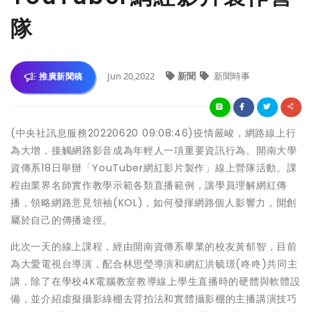
隊
Jun 20,2022
新聞
新聞時事
推廣新聞稿
(中央社訊息服務20220620 09:08:46)疫情嚴峻，網路線上行
為大增，接觸網路影音成為年輕人一項重要資訊行為。開南大學
資傳系18日舉辦「YouTuber網紅影片製作」線上營隊活動。課
程由業界名師實作教學示範各類直播範例，讓學員理解網紅傳
播，領略網路意見領袖(KOL)，如何發揮網路個人影響力，開創
屬於自己的傳播途徑。
此次一天的線上課程，經由開南資傳系畢業的校友黃郁智，目前
為大愛電視台導演，配合林思瑩導演和網紅洪毓璟(咚咚)共同主
講，除了在學校4K電腦教室教導線上學生直播時的硬體與軟體設
備，並介紹虛擬攝影綠棚去背拍法和實體攝影棚的主播講演技巧