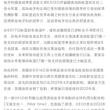
匈牙利國會經濟委員會主席6月13日呼籲國會抵制歐盟的支柱二
指令草案，因為匈牙利近期已受到通膨與俄烏戰爭所引發的經濟
危機影響，若歐盟趕在世界各國之前領先引進全球最低稅負制，
恐將降低匈牙利的競爭力，並損害匈牙利企業的營運表現。
在6月17日歐盟財長會議中，縱然波蘭態度已經軟化不再堅持已
見，但匈牙利卻表達反對意見，使得本次會議要達成歐盟27國一
致支持的期望再度落空。法國在歐盟理事會的主席任期即將於6
月底屆滿，倘若法國財長無法重啟協商，在任期內完成此一重要
的使命，未來將留待捷克主席上任後才能繼續進行討論。要讓這
個指令草案獲得歐盟27國一致支持的困難度已大幅提高。
與此同時，英國於6月14日宣布將延後全球最低稅負制在英國實
施的時程。英國年初曾提出將在英國實施支柱二的規劃並提交公
眾諮詢，原先的規劃是預計在2023年4月啟動新制。廣納各方意
見後，英國政府改變了規劃，將實施日期延後到2023年底。
另一個OECD針對數位經濟課稅改革所推動的全球利潤分配稅制
(又稱支柱一，Pillar One)，也面臨了困境。OECD曾在2022年