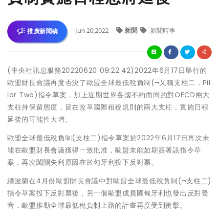
Jun 20,2022
新聞
新聞時事
推廣新聞稿
(中央社訊息服務20220620 09:22:42)2022年6月17日舉行的
歐盟財長會議再度否決了歐盟全球最低稅負制(¬又稱支柱二，Pil
lar Two)指令草案，加上近期世界各國不約而同的對OECD兩大
支柱持保留態度，旨在改革國際租稅規則的兩大支柱，實施日程
延後的可能性大增。
歐盟全球最低稅負制(支柱二)指令草案於2022年6月17日再次未
能在歐盟財長會議獲得一致批准，歐盟未能如期簽署該指令草
案，再次闖關失利原因在於匈牙利投下反對票。
繼波蘭在4月份歐盟財長會議中對歐盟全球最低稅負制(¬支柱二)
指令草案投下反對票後，另一個歐盟成員國匈牙利也發出反對聲
音，歐盟推動全球最低稅負制上路的計畫再度受到衝擊。