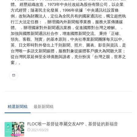
體。 經歷組織改造，1973年中央社改組為股份有限公司，以企業
方式經營；隨著民主化發展，1996年依據「中央通訊社設置條
例」改制為財團法人，定位為全民共有的國家通訊社，獨立超然執
行三大法定任務： ．辦理國內外新聞報導業務，服務大眾傳播媒
體。 ．辦理國家對外新聞通訊業務，促進國際對台灣之瞭解。 ．
加強與國際新聞通訊社合作，增進國際新聞交流。 秉持「正確、
領先、客觀、翔實」的基本原則，中央社專業新聞團隊每天以中、
英、日文即時對外發出上千則新聞、照片、圖表、影音與資訊，是
台灣唯一多語文新聞媒體，服務對象從媒體客戶擴大為閱聽大眾；
從台灣民眾延伸至全球僑胞與讀者，充分扮演「台灣之眼，世界之
窗」。
精選新聞稿
最新新聞稿
FLOC唯一基督徒專屬交友APP，基督徒的新福音
2021/03/29