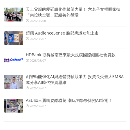
天上父親的愛延續化作希望力量！ 六名子女捐贈家扶
「南投映全號」延續善的循環
2026/08/08
鎧應 AudienceSense 臉部辨識功能上市
2026/08/07
HDBank 取得越南歷來最大規模國際銀團社會貸款
2026/08/07
創智動能強化AI與經營雙軸競爭力 投資長受臺大EMBA
邀分享AI時代投資思維
2026/08/07
ASUSx三麗鷗耍酷聯萌 潮玩開學祭搶抱AI筆電！
2026/08/07