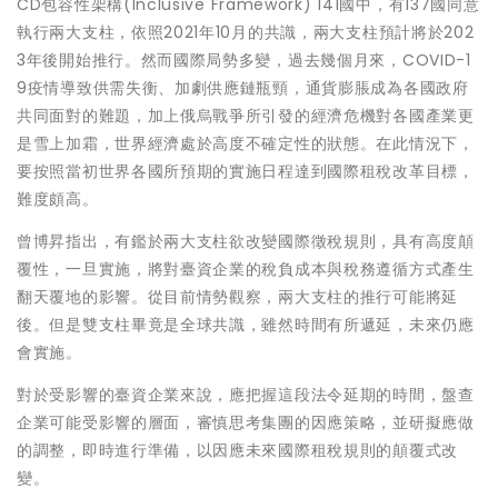
CD包容性架構(Inclusive Framework) 141國中，有137國同意
執行兩大支柱，依照2021年10月的共識，兩大支柱預計將於202
3年後開始推行。然而國際局勢多變，過去幾個月來，COVID-1
9疫情導致供需失衡、加劇供應鏈瓶頸，通貨膨脹成為各國政府
共同面對的難題，加上俄烏戰爭所引發的經濟危機對各國產業更
是雪上加霜，世界經濟處於高度不確定性的狀態。在此情況下，
要按照當初世界各國所預期的實施日程達到國際租稅改革目標，
難度頗高。
曾博昇指出，有鑑於兩大支柱欲改變國際徵稅規則，具有高度顛
覆性，一旦實施，將對臺資企業的稅負成本與稅務遵循方式產生
翻天覆地的影響。從目前情勢觀察，兩大支柱的推行可能將延
後。但是雙支柱畢竟是全球共識，雖然時間有所遞延，未來仍應
會實施。
對於受影響的臺資企業來說，應把握這段法令延期的時間，盤查
企業可能受影響的層面，審慎思考集團的因應策略，並研擬應做
的調整，即時進行準備，以因應未來國際租稅規則的顛覆式改
變。