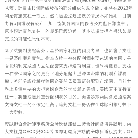
2月公布支柱一第一部分細節法規架構(Model Rules) 的徵求意
見稿，計畫由13個陸續發布的部分組成法規全貌，並將在2023年
開始實施支柱一制度。然而這些法規進展的情況不如預期，目前
尚有6個還沒有發布，加上協調各國間的多邊公約也在難產中，
原本預計實施支柱一的期限已經迫近，基本法規架構有辦法如期
完成的可能性恐怕不高。
除了法規制度配套外，基於國家利益的個別考量，也影響了支柱
一是否能順利實施。作為支柱一被分配利潤主要來源的美國，是
否能順利完成國內立法配套來支持這項制度，也尚待觀察。支柱
一在確保國家之間更公平地分配超大型跨國企業的利潤和課稅
權，將部分課稅權從跨國企業的母國重新分配到市場國。目前世
界上多個重要的大型跨國企業的母國就是美國，美國若不支持支
柱一，將無法達到重分配利潤的目的。美國參眾兩院會通過法案
支持支柱一的不確定性高，這對支柱一得否在全球順利推行投下
一大變數。
資誠聯合會計師事務所全球稅務服務主持會計師曾博昇說明，兩
大支柱是OECD與G20等國際組織所推動的全球反避稅提案，OE