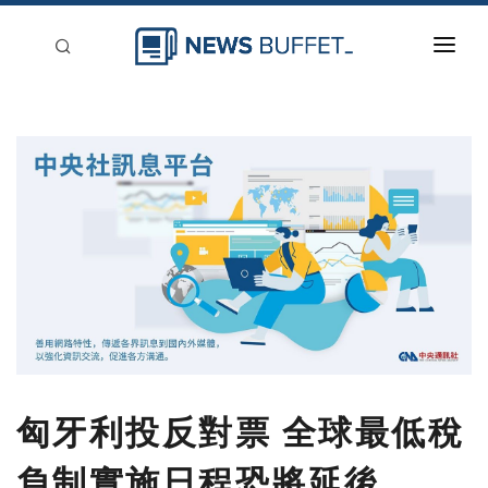
回到首頁
新聞稿分類
登入
刊登
匈牙利投反對票 全球最低稅
負制實施日程恐將延後