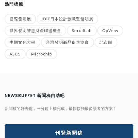
熱門標籤
國際發明展
JDIE日本設計創意暨發明展
世界發明智慧財產聯盟總會
SocialLab
OpView
中國文化大學
台灣發明商品促進協會
北市圖
ASUS
Microchip
NEWSBUFFET 新聞稿自助吧
新聞稿的好去處，三分鐘上稿完成，最快接觸最多讀者的方案！
刊登新聞稿