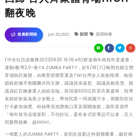
翻夜晚
Jun 20,2022
新聞
新聞時事
推廣新聞稿
(中央社訊息服務20220620 15:19:46)睽違兩年南投年度盛會，
運動i臺灣2.0-夜YA ZUMBA PARTY，於6/18(六)晚間在縣立體
育場熱烈展開，由教育部體育署及TWI台灣全人新創指導、南投
縣政府攜手救國團共同主辦，縣議員張嘉哲、縣議員賴燕雪、縣
議員紀百鍊參選人紛紛蒞臨，與現場600位民眾共襄盛舉，指導
老師皆扮裝為美少女戰士，帶領民眾一同揮灑汗水，周圍則安排
打卡參加抽獎、粉絲專頁按讚換口罩及闖關遊戲，讓民眾直呼
「每年就等這場派對，不但好玩，還有各式宣導品可以拿，百人
同聚齊跳舞，超HIGH!」
一鳴驚人的ZUMBA PARTY，當初在規劃之時困難重重，礙於南