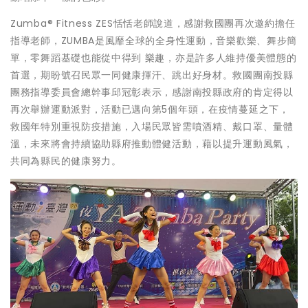
Zumba® Fitness ZES恬恬老師說道，感謝救國團再次邀約擔任
指導老師，ZUMBA是風靡全球的全身性運動，音樂歡樂、舞步簡
單，零舞蹈基礎也能從中得到 樂趣，亦是許多人維持優美體態的
首選，期盼號召民眾一同健康揮汗、跳出好身材。救國團南投縣
團務指導委員會總幹事邱冠彰表示，感謝南投縣政府的肯定得以
再次舉辦運動派對，活動已邁向第5個年頭，在疫情蔓延之下，
救國年特別重視防疫措施，入場民眾皆需噴酒精、戴口罩、量體
溫，未來將會持續協助縣府推動體健活動，藉以提升運動風氣，
共同為縣民的健康努力。