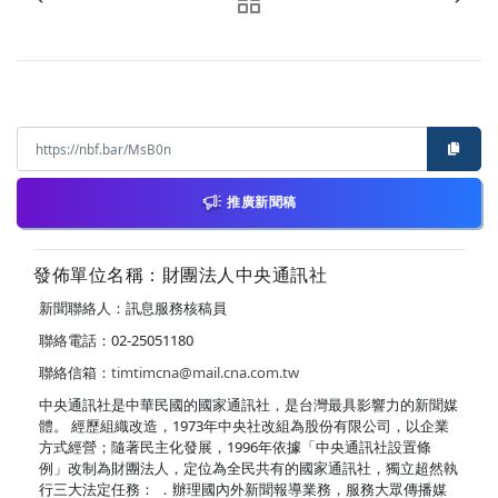
推廣新聞稿
發佈單位名稱：財團法人中央通訊社
新聞聯絡人：訊息服務核稿員
聯絡電話：02-25051180
聯絡信箱：
timtimcna@mail.cna.com.tw
中央通訊社是中華民國的國家通訊社，是台灣最具影響力的新聞媒
體。 經歷組織改造，1973年中央社改組為股份有限公司，以企業
方式經營；隨著民主化發展，1996年依據「中央通訊社設置條
例」改制為財團法人，定位為全民共有的國家通訊社，獨立超然執
行三大法定任務： ．辦理國內外新聞報導業務，服務大眾傳播媒