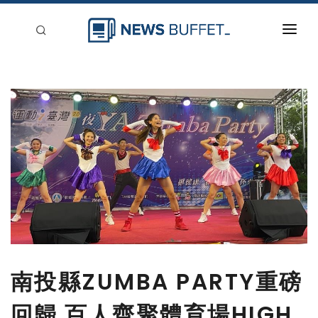
回到首頁
新聞稿分類
登入
刊登
南投縣ZUMBA PARTY重磅
回歸 百人齊聚體育場HIGH