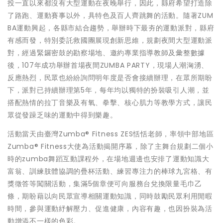
投一直以來都沒有大型運動在夜晚舉行，因此，縣府希望打造除
了路跑、運動賽事以外，具特色及百人齊跳舞的活動。隨著ZUM
BA運動興起，各縣市結合趨勢，舉辦時下最夯的運動派對，縣府
有感而發，特別委託救國團展現創新思維，規劃夜間大型運動派
對，經過緊鑼密鼓的勘察場地、邀約專業指導教師及彙整數據
後，107年成功舉辦首場夜間ZUMBA PARTY，現場人潮洶湧、
反應熱烈，民眾也紛紛詢問明年度是否會接續辦理，在眾所期盼
下，派對已持續辦理第5年，每年均以獨特的扮裝吸引人潮，並
搭配熱情的拉丁音樂及有氧、拳擊、核心肌力等教學方式，讓民
眾從發躁乏味的運動中得到樂趣。
活動當天由臺灣Zumba® Fitness ZES恬恬老師，率領中部地區
Zumba® Fitness大使為活動揭開序幕，除了主舞台規劃二個小
時的zumba舞蹈互動課程外，在場地週邊也安排了運動知識大
富翁、訓練肢體協調的疊杯活動、練習專注力的棒球九宮格、有
獎徵答等闖關活動，集滿5個章便可向服務台兌換限量毛巾乙
條，期盼藉以向民眾宣導相關運動知識，同時鼓勵民眾利用閒暇
時間，參與運動紓解壓力、促進健康，內容有趣，也因扮裝為活
動增添不一樣的色彩。