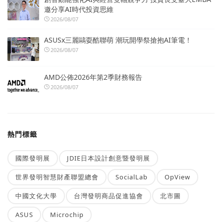
邀分享AI時代投資思維
2026/08/07
ASUSx三麗鷗耍酷聯萌 潮玩開學祭搶抱AI筆電！
2026/08/07
AMD公佈2026年第2季財務報告
2026/08/07
熱門標籤
國際發明展
JDIE日本設計創意暨發明展
世界發明智慧財產聯盟總會
SocialLab
OpView
中國文化大學
台灣發明商品促進協會
北市圖
ASUS
Microchip