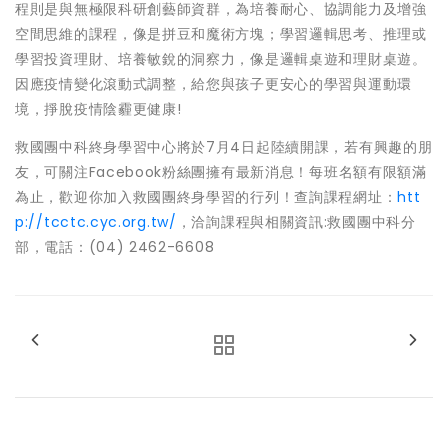
程則是與無極限科研創藝師資群，為培養耐心、協調能力及增強
空間思維的課程，像是拼豆和魔術方塊；學習邏輯思考、推理或
學習投資理財、培養敏銳的洞察力，像是邏輯桌遊和理財桌遊。
因應疫情變化滾動式調整，給您與孩子更安心的學習與運動環
境，掙脫疫情陰霾更健康!
救國團中科終身學習中心將於7月4日起陸續開課，若有興趣的朋
友，可關注Facebook粉絲團擁有最新消息！每班名額有限額滿
為止，歡迎你加入救國團終身學習的行列！查詢課程網址：
htt
p://tcctc.cyc.org.tw/
，洽詢課程與相關資訊:救國團中科分
部，電話：(04) 2462-6608