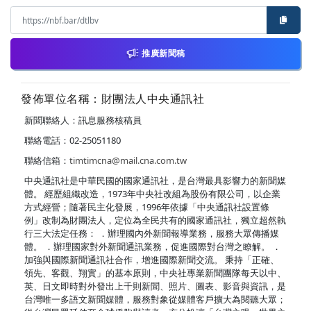
推廣新聞稿
發佈單位名稱：財團法人中央通訊社
新聞聯絡人：訊息服務核稿員
聯絡電話：02-25051180
聯絡信箱：
timtimcna@mail.cna.com.tw
中央通訊社是中華民國的國家通訊社，是台灣最具影響力的新聞媒
體。 經歷組織改造，1973年中央社改組為股份有限公司，以企業
方式經營；隨著民主化發展，1996年依據「中央通訊社設置條
例」改制為財團法人，定位為全民共有的國家通訊社，獨立超然執
行三大法定任務： ．辦理國內外新聞報導業務，服務大眾傳播媒
體。 ．辦理國家對外新聞通訊業務，促進國際對台灣之瞭解。 ．
加強與國際新聞通訊社合作，增進國際新聞交流。 秉持「正確、
領先、客觀、翔實」的基本原則，中央社專業新聞團隊每天以中、
英、日文即時對外發出上千則新聞、照片、圖表、影音與資訊，是
台灣唯一多語文新聞媒體，服務對象從媒體客戶擴大為閱聽大眾；