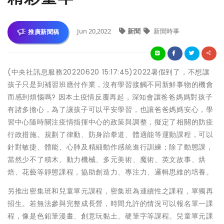
Jun 20,2022
新聞
新聞時事
推廣新聞稿
(中央社訊息服務20220620 15:17:45)2022暑假到了，不想讓
孩子只是到補習班應付作業，沒有學習接觸不同新鮮事物的機會
而感到煩惱嗎? 因本土疫情反覆再起，深知會讓爸爸媽媽對孩子
有諸多擔心，為了讓孩子可以平安學習，也讓爸爸媽媽安心，學
習中心隨時關注疫情指揮中心的政策與調整，擬定了相關的防疫
行政措施。規劃了律動、防身跆拳道、體適能等運動課程，可以
針對敏捷、體能、心肺及精細動作感統進行訓練；除了動態課，
當然少不了積木、動力機械、多元美術、魔術、英文故事、烘
焙、花藝等靜態課程，協助創造力、專注力、邏輯思維的培養。
另推出密集班和兒童單元課程，密集班為連續性之課程，單獨再
招生。若無法參與完整成長營，時間允許的情況可以報名單一課
程，像是色鉛筆漫畫、創意玩黏土、硬筆字等課程。兒童單元課