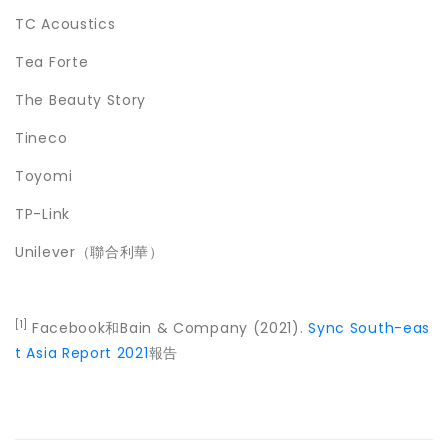
TC Acoustics
Tea Forte
The Beauty Story
Tineco
Toyomi
TP-Link
Unilever（聯合利華）
[1]
Facebook和Bain & Company (2021).
Sync South-eas
t Asia Report 2021
報告