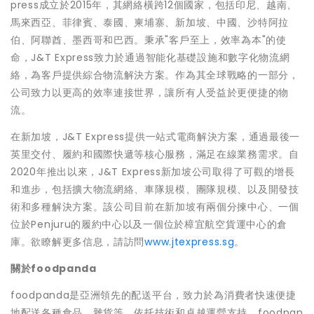
press成立於2015年，其網絡橫跨12個國家，包括印尼、越南、
馬來西亞、菲律賓、泰國、柬埔寨、新加坡、中國、沙特阿拉
伯、阿聯酋、墨西哥和巴西。秉承"客戶至上，效率為本"的使
命，J&T Express致力於通過智能化基礎設施和數字化物流網
絡，為客戶提供綜合物流解決方案。作為其全球戰略的一部分，
公司致力以更高的效率連接世界，讓所有人受益於更便捷的物
流。
在新加坡，J&T Express提供一站式電商解決方案，通過最後一
英里交付、履約和國際快遞等核心服務，滿足在線業務需求。自
2020年推出以來，J&T Express新加坡公司取得了可觀的增長
和進步，包括擴大物流網絡、車隊規模、團隊規模、以及開發技
術和多種解決方案。該公司目前在新加坡有兩個分揀中心、一個
位於Penjuru的履約中心以及一個位於樟宜航空貨運中心的倉
庫。欲瞭解更多信息，請訪問
www.jtexpress.sg
。
關於
foodpanda
foodpanda是亞洲領先的配送平台，致力於為消費者快速便捷
地配送各種食品、雜貨等。依托技術和卓越運營支持，foodpan