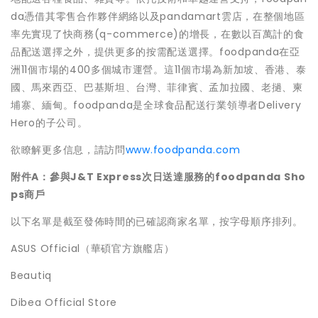
da憑借其零售合作夥伴網絡以及pandamart雲店，在整個地區
率先實現了快商務(q-commerce)的增長，在數以百萬計的食
品配送選擇之外，提供更多的按需配送選擇。foodpanda在亞
洲11個市場的400多個城市運營。這11個市場為新加坡、香港、泰
國、馬來西亞、巴基斯坦、台灣、菲律賓、孟加拉國、老撾、柬
埔寨、緬甸。foodpanda是全球食品配送行業領導者Delivery
Hero的子公司。
欲瞭解更多信息，請訪問
www.foodpanda.com
附件
A：參與J&T Express次日送達服務的foodpanda Sho
ps商戶
以下名單是截至發佈時間的已確認商家名單，按字母順序排列。
ASUS Official（華碩官方旗艦店）
Beautiq
Dibea Official Store