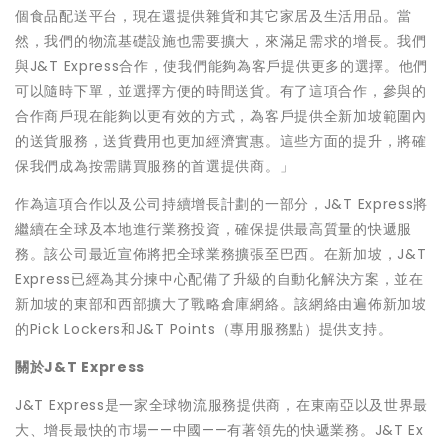
個食品配送平台，現在還提供雜貨和其它家居及生活用品。當
然，我們的物流基礎設施也需要擴大，來滿足需求的增長。我們
與J&T Express合作，使我們能夠為客戶提供更多的選擇。他們
可以隨時下單，並選擇方便的時間送貨。有了這項合作，參與的
合作商戶現在能夠以更有效的方式，為客戶提供全新加坡範圍內
的送貨服務，送貨費用也更加經濟實惠。這些方面的提升，將確
保我們成為按需購買服務的首選提供商。」
作為這項合作以及公司持續增長計劃的一部分，J&T Express將
繼續在全球及本地進行業務投資，確保提供最高質量的快遞服
務。該公司最近宣佈將把全球業務擴張至巴西。在新加坡，J&T
Express已經為其分揀中心配備了升級的自動化解決方案，並在
新加坡的東部和西部擴大了戰略倉庫網絡。該網絡由遍佈新加坡
的Pick Lockers和J&T Points（專用服務點）提供支持。
關於
J&T Express
J&T Express是一家全球物流服務提供商，在東南亞以及世界最
大、增長最快的市場——中國——有著領先的快遞業務。J&T Ex