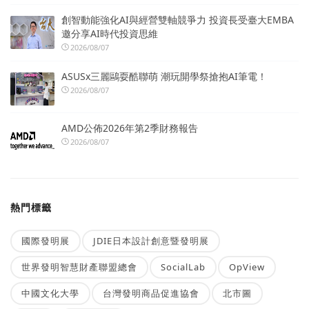
創智動能強化AI與經營雙軸競爭力 投資長受臺大EMBA
邀分享AI時代投資思維
2026/08/07
ASUSx三麗鷗耍酷聯萌 潮玩開學祭搶抱AI筆電！
2026/08/07
AMD公佈2026年第2季財務報告
2026/08/07
熱門標籤
國際發明展
JDIE日本設計創意暨發明展
世界發明智慧財產聯盟總會
SocialLab
OpView
中國文化大學
台灣發明商品促進協會
北市圖