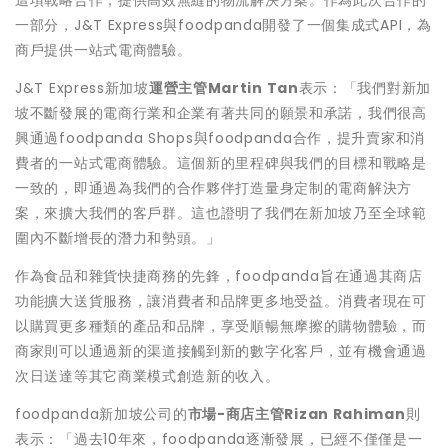
這項戰略合作，提供高效無縫的物流解決方案。作為此次合作的
一部分，J&T Express與foodpanda開發了一個集成式API，為
商戶提供一站式電商體驗。
J&T Express新加坡
運營主管
Martin Tan
表示：「我們對新加
坡不斷發展的電商行業和企業有著共同的願景和承諾，我們很高
興通過foodpanda Shops與foodpanda合作，提升賣家和消
費者的一站式電商體驗。這個新的里程碑與我們的目標和戰略是
一致的，即通過為我們的合作夥伴打造量身定制的電商解決方
案，來擴大我們的客戶群。這也證明了我們在新加坡乃至全球範
圍內不斷增長的潛力和勢頭。」
作為食品和雜貨快捷商務的先鋒，foodpanda旨在通過其商店
功能擴大送貨服務，讓消費者和品牌更多地受益。消費者現在可
以購買更多種類的產品和品牌，享受順暢無摩擦的購物體驗，而
商家則可以通過新的渠道接觸到新的數字化客戶，並有機會通過
次日送達等其它商業模式創造新的收入。
foodpanda新加坡公司的
市場
-商店主管Rizan Rahiman
則
表示：「過去10年來，foodpanda逐漸發展，已經不僅僅是一