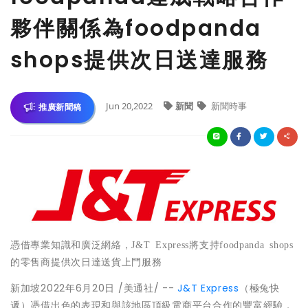
夥伴關係為foodpanda
shops提供次日送達服務
Jun 20,2022
新聞
新聞時事
推廣新聞稿
憑借專業知識和廣泛網絡，
J&T Express
將支持
foodpanda shops
的零售商提供次日達送貨上門服務
新加坡
2022年6月20日
/美通社/ --
J&T Express
（極兔快
遞）憑借出色的表現和與該地區頂級電商平台合作的豐富經驗，