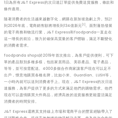
1日為所有J&T Express的次日達訂單提供免費送貨服務，條款和
條件適用。
隨著消費者的生活越來越數字化，網購在新加坡急劇上升。預計
[1]
到2026年底，電商銷售額將增長到134億新元
。面對蓬勃發展
的電子商務和物流行業，J&T Express和foodpanda一直走在
這一增長的前沿，致力於確保高質量的客戶體驗，滿足不斷變化
的消費者需求。
foodpanda shops於2019年首次推出，為客戶提供便利，可下
單的產品類別多種多樣，包括家居用品、美容產品、電子產品，
等等，並可按需配送。4000多個合作商家讓客戶現在可以足不
出戶，愜意地購買各種名牌，比如小米、Guardian、LUSH等，
一小時內就可以送到消費者手上。現在，J&T Express的次日送
達服務，為客戶提供了更多的方式來滿足他們的購物需求。他們
現在可以盡情購買大件商品，經濟高效的送貨服務更能靈活滿足
消費者的時間安排。
J&T Express還將其支持線上市場和電商平台的豐富經驗帶入了