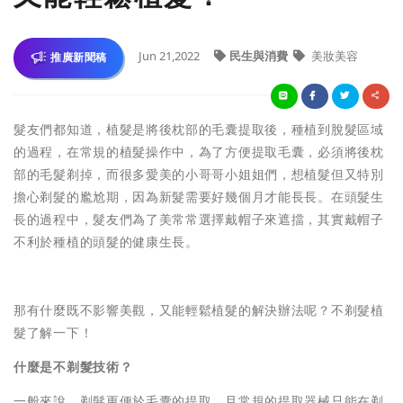
Jun 21,2022
民生與消費
美妝美容
推廣新聞稿
髮友們都知道，植髮是將後枕部的毛囊提取後，種植到脫髮區域
的過程，在常規的植髮操作中，為了方便提取毛囊，必須將後枕
部的毛髮剃掉，而很多愛美的小哥哥小姐姐們，想植髮但又特別
擔心剃髮的尷尬期，因為新髮需要好幾個月才能長長。在頭髮生
長的過程中，髮友們為了美常常選擇戴帽子來遮擋，其實戴帽子
不利於種植的頭髮的健康生長。
那有什麼既不影響美觀，又能輕鬆植髮的解決辦法呢？不剃髮植
髮了解一下！
什麼是不剃髮技術？
一般來說，剃髮更便於毛囊的提取，且常規的提取器械只能在剃