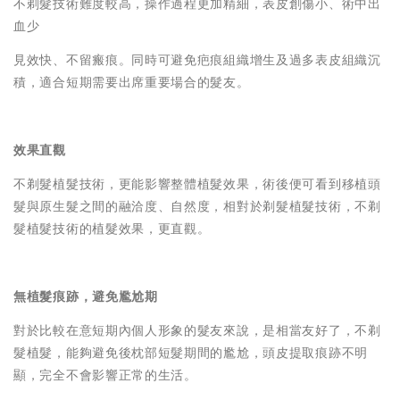
不剃髮技術難度較高，操作過程更加精細，表皮創傷小、術中出
血少
見效快、不留瘢痕。同時可避免疤痕組織增生及過多表皮組織沉
積，適合短期需要出席重要場合的髮友。
效果直觀
不剃髮植髮技術，更能影響整體植髮效果，術後便可看到移植頭
髮與原生髮之間的融洽度、自然度，相對於剃髮植髮技術，不剃
髮植髮技術的植髮效果，更直觀。
無植髮痕跡，避免尷尬期
對於比較在意短期內個人形象的髮友來說，是相當友好了，不剃
髮植髮，能夠避免後枕部短髮期間的尷尬，頭皮提取痕跡不明
顯，完全不會影響正常的生活。