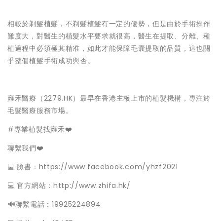
相較於剃髮植髮，不剃髮植髮有一定的優勢，但是由於手術操作
難度大，對醫生的植髮水平要求就很高，醫生在提取、分離、種
植過程中必須極其精准，如此才能保障毛囊提取的品質，這也關
乎整個植髮手術成功與否。
雍禾醫療（2279.HK）最早在香港主板上市的植髮機構，專注於
毛髮醫療服務市場。
#專業植髮找雍禾❤️
聯繫我們❤️
💻 臉書：https://www.facebook.com/yhzf2021
💻 官方網站：http://www.zhifa.hk/
️🔊聯繫電話：19925224894