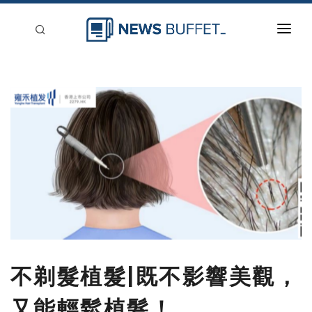
回到首頁
新聞稿分類
登入
刊登
不剃髮植髮|既不影響美觀，
又能輕鬆植髮！