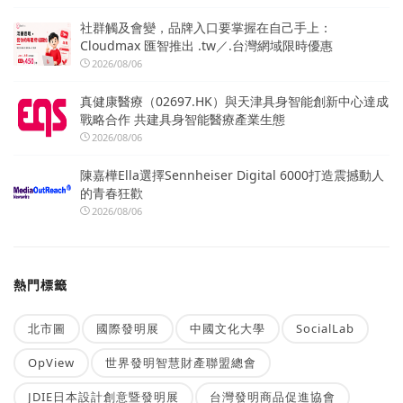
社群觸及會變，品牌入口要掌握在自己手上：
Cloudmax 匯智推出 .tw／.台灣網域限時優惠
2026/08/06
真健康醫療（02697.HK）與天津具身智能創新中心達成
戰略合作 共建具身智能醫療產業生態
2026/08/06
陳嘉樺Ella選擇Sennheiser Digital 6000打造震撼動人
的青春狂歡
2026/08/06
熱門標籤
北市圖
國際發明展
中國文化大學
SocialLab
OpView
世界發明智慧財產聯盟總會
JDIE日本設計創意暨發明展
台灣發明商品促進協會