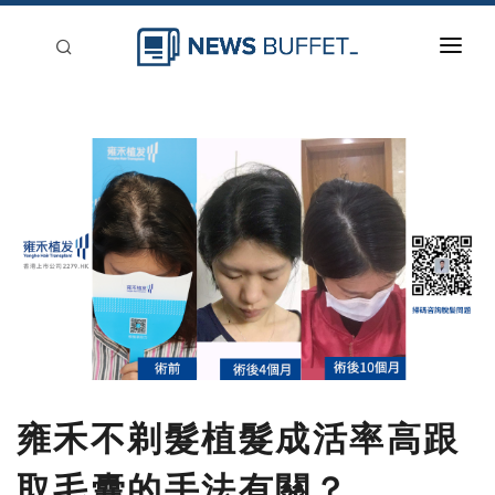
回到首頁
新聞稿分類
登入
刊登
雍禾不剃髮植髮成活率高跟
取毛囊的手法有關？