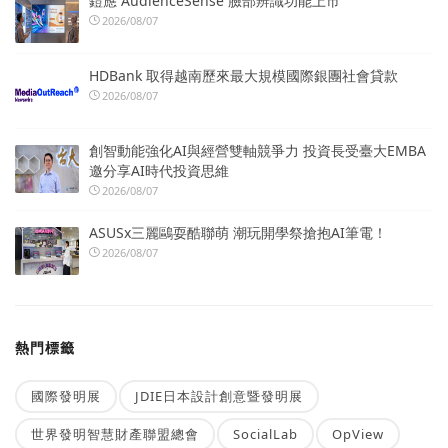
鎧應 AudienceSense 臉部辨識功能上市
2026/08/07
HDBank 取得越南歷來最大規模國際銀團社會貸款
2026/08/07
創智動能強化AI與經營雙軸競爭力 投資長受臺大EMBA
邀分享AI時代投資思維
2026/08/07
ASUSx三麗鷗耍酷聯萌 潮玩開學祭搶抱AI筆電！
2026/08/07
熱門標籤
國際發明展
JDIE日本設計創意暨發明展
世界發明智慧財產聯盟總會
SocialLab
OpView