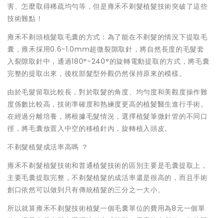
害、怎麼取得稀疏均勻等，但是雍禾不剃髮植髮技術突破了這些
技術難點！
雍禾不剃頭植髮取毛囊的方式：為了能在不剃髮的情況下提取毛
囊，雍禾採用0.6-1.0mm超微裂隙取針，將自然長度的毛髮套
入裂隙取針中，通過180°-240°的旋轉電動提取的方式，將毛囊
完整的提取出來，後枕部髮型外觀仍然保持原來的模樣。
由於毛髮留取比較長，對於取髮的角度、均勻度和美觀度操作難
度係數比較高，技術準確度和熟練度更高的植髮醫生進行手術。
在經過分離培養，將根據毛髮情況，選擇植髮筆微針管的不同口
徑，將毛囊放置入中空的移植針內，旋轉植入頭皮。
不剃髮植髮成活率高嗎 ？
雍禾不剃髮植髮技術和普通植髮技術的區別主要是毛囊提取上，
主要毛囊提取完整，不剃髮植髮的成活率還是很高的，而且手術
創口依然可以做到只有傳統植髮的三分之一大小。
所以就算雍禾不剃髮技術植髮一個毛囊單位的費用為8元一個單