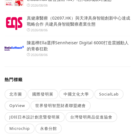
2026/08/06
真健康醫療（02697.HK）與天津具身智能創新中心達成
戰略合作 共建具身智能醫療產業生態
2026/08/06
陳嘉樺Ella選擇Sennheiser Digital 6000打造震撼動人
的青春狂歡
2026/08/06
熱門標籤
北市圖
國際發明展
中國文化大學
SocialLab
OpView
世界發明智慧財產聯盟總會
JDIE日本設計創意暨發明展
台灣發明商品促進協會
Microchip
永春分館