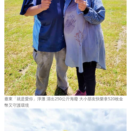
臺東「就是愛你」淨灘 清出250公斤海廢 大小朋友快樂拿520枚金
幣又守護環境