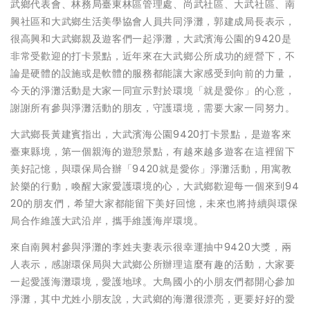
武鄉代表會、林務局臺東林區管理處、尚武社區、大武社區、南
興社區和大武鄉生活美學協會人員共同淨灘，郭建成局長表示，
很高興和大武鄉親及遊客們一起淨灘，大武濱海公園的9420是
非常受歡迎的打卡景點，近年來在大武鄉公所成功的經營下，不
論是硬體的設施或是軟體的服務都能讓大家感受到向前的力量，
今天的淨灘活動是大家一同宣示對於環境「就是愛你」的心意，
謝謝所有參與淨灘活動的朋友，守護環境，需要大家一同努力。
大武鄉長黃建賓指出，大武濱海公園9420打卡景點，是遊客來
臺東縣境，第一個親海的遊憩景點，有越來越多遊客在這裡留下
美好記憶，與環保局合辦「9420就是愛你」淨灘活動，用寓教
於樂的行動，喚醒大家愛護環境的心，大武鄉歡迎每一個來到94
20的朋友們，希望大家都能留下美好回憶，未來也將持續與環保
局合作維護大武沿岸，攜手維護海岸環境。
來自南興村參與淨灘的李姓夫妻表示很幸運抽中9420大獎，兩
人表示，感謝環保局與大武鄉公所辦理這麼有趣的活動，大家要
一起愛護海灘環境，愛護地球。大鳥國小的小朋友們都開心參加
淨灘，其中尤姓小朋友說，大武鄉的海灘很漂亮，更要好好的愛