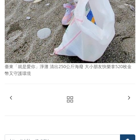
臺東「就是愛你」淨灘 清出250公斤海廢 大小朋友快樂拿520枚金
幣又守護環境