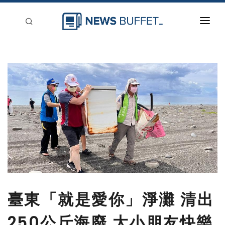
回到首頁
新聞稿分類
登入
刊登
臺東「就是愛你」淨灘 清出
250公斤海廢 大小朋友快樂