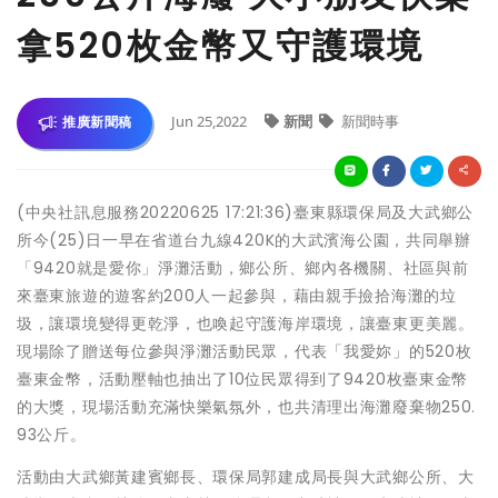
拿520枚金幣又守護環境
Jun 25,2022
新聞
新聞時事
推廣新聞稿
(中央社訊息服務20220625 17:21:36)臺東縣環保局及大武鄉公
所今(25)日一早在省道台九線420K的大武濱海公園，共同舉辦
「9420就是愛你」淨灘活動，鄉公所、鄉內各機關、社區與前
來臺東旅遊的遊客約200人一起參與，藉由親手撿拾海灘的垃
圾，讓環境變得更乾淨，也喚起守護海岸環境，讓臺東更美麗。
現場除了贈送每位參與淨灘活動民眾，代表「我愛妳」的520枚
臺東金幣，活動壓軸也抽出了10位民眾得到了9420枚臺東金幣
的大獎，現場活動充滿快樂氣氛外，也共清理出海灘廢棄物250.
93公斤。
活動由大武鄉黃建賓鄉長、環保局郭建成局長與大武鄉公所、大