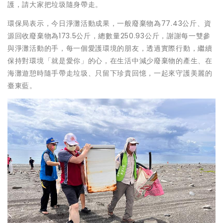
護，請大家把垃圾隨身帶走。
環保局表示，今日淨灘活動成果，一般廢棄物為77.43公斤、資
源回收廢棄物為173.5公斤，總數量250.93公斤，謝謝每一雙參
與淨灘活動的手，每一個愛護環境的朋友，透過實際行動，繼續
保持對環境「就是愛你」的心，在生活中減少廢棄物的產生、在
海灘遊憩時隨手帶走垃圾、只留下珍貴回憶，一起來守護美麗的
臺東藍。