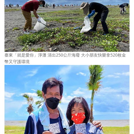
臺東「就是愛你」淨灘 清出250公斤海廢 大小朋友快樂拿520枚金
幣又守護環境