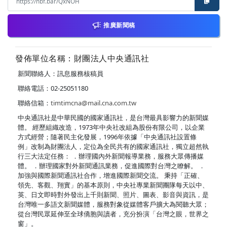
推廣新聞稿
發佈單位名稱：財團法人中央通訊社
新聞聯絡人：訊息服務核稿員
聯絡電話：02-25051180
聯絡信箱：
timtimcna@mail.cna.com.tw
中央通訊社是中華民國的國家通訊社，是台灣最具影響力的新聞媒
體。 經歷組織改造，1973年中央社改組為股份有限公司，以企業
方式經營；隨著民主化發展，1996年依據「中央通訊社設置條
例」改制為財團法人，定位為全民共有的國家通訊社，獨立超然執
行三大法定任務： ．辦理國內外新聞報導業務，服務大眾傳播媒
體。 ．辦理國家對外新聞通訊業務，促進國際對台灣之瞭解。 ．
加強與國際新聞通訊社合作，增進國際新聞交流。 秉持「正確、
領先、客觀、翔實」的基本原則，中央社專業新聞團隊每天以中、
英、日文即時對外發出上千則新聞、照片、圖表、影音與資訊，是
台灣唯一多語文新聞媒體，服務對象從媒體客戶擴大為閱聽大眾；
從台灣民眾延伸至全球僑胞與讀者，充分扮演「台灣之眼，世界之
窗」。