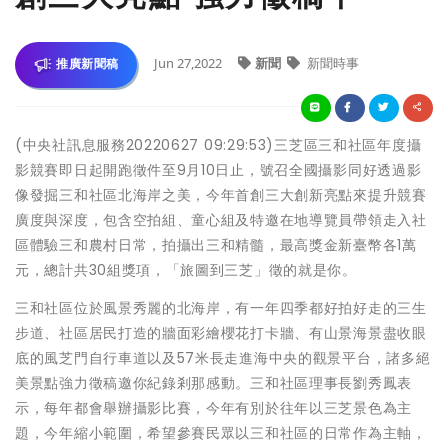
Jun 27,2022
新聞
新聞時事
推廣新聞稿
(中央社訊息服務20220627 09:29:53)三芝區三和社區年度攝
影競賽即日起開跑徵件至9月10日止，號召全國攝影同好透過影
像發掘三和社區北海岸之美，今年首創三大創新亮點來提升競賽
廣度與深度，包含空拍組、童心組及特邀在地導覽員帶領走入社
區體驗三和農村日常，拍攝出三和精髓，最高獎金新臺幣各1萬
元，總計共30組獎項，「旅圖到三芝」徵的就是你。
三和社區位於風景秀麗的北海岸，有一年四季都好拍好走的三生
步道、社區居民打造的牆面彩繪櫻花打卡牆、有山景海景盡收眼
底的風芝門自行車道以及57米長走進海中央的觀景平台，諸多絕
美景點強力徵稿邀你紀錄剎那感動。三和社區理事長劉秀鳳表
示，每年都會舉辦攝影比賽，今年有別於往年以三芝景色為主
題，今年縮小範圍，希望參賽民眾以三和社區的日常作為主軸，