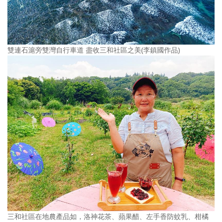
雙連石滬旁雙灣自行車道 盡收三和社區之美(李鎮國作品)
三和社區在地農產品如，洛神花茶、蘋果醋、左手香防蚊乳、柑橘