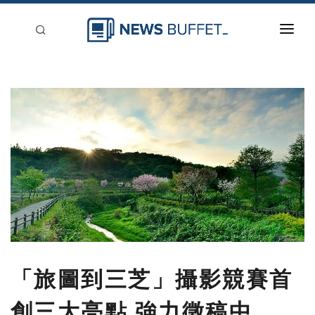
回到首頁
新聞稿分類
登入
刊登
「旅圖到三芝」攝影競賽首
創三大亮點 強力徵稿中