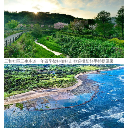
三和社區三生步道一年四季都好拍好走 歡迎攝影好手捕捉風采