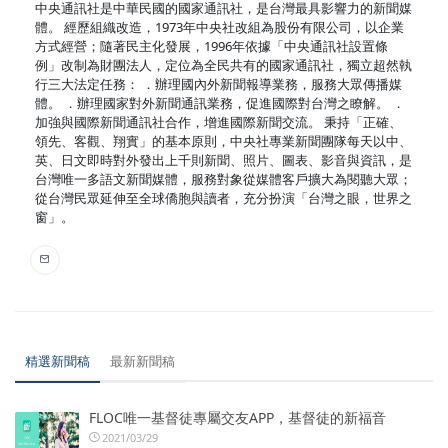
中央通訊社是中華民國的國家通訊社，是台灣最具影響力的新聞媒
體。 經歷組織改造，1973年中央社改組為股份有限公司，以企業
方式經營；隨著民主化發展，1996年依據「中央通訊社設置條
例」改制為財團法人，定位為全民共有的國家通訊社，獨立超然執
行三大法定任務： ．辦理國內外新聞報導業務，服務大眾傳播媒
體。 ．辦理國家對外新聞通訊業務，促進國際對台灣之瞭解。 ．
加強與國際新聞通訊社合作，增進國際新聞交流。 秉持「正確、
領先、客觀、翔實」的基本原則，中央社專業新聞團隊每天以中、
英、日文即時對外發出上千則新聞、照片、圖表、影音與資訊，是
台灣唯一多語文新聞媒體，服務對象從媒體客戶擴大為閱聽大眾；
從台灣民眾延伸至全球僑胞與讀者，充分扮演「台灣之眼，世界之
窗」。
精選新聞稿
最新新聞稿
FLOC唯一基督徒專屬交友APP，基督徒的新福音
2021/03/29