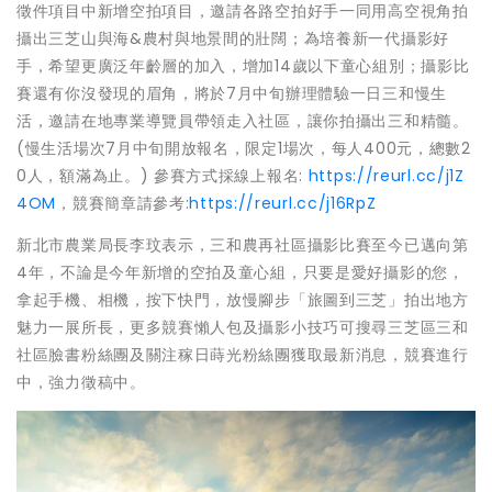
徵件項目中新增空拍項目，邀請各路空拍好手一同用高空視角拍
攝出三芝山與海&農村與地景間的壯闊；為培養新一代攝影好
手，希望更廣泛年齡層的加入，增加14歲以下童心組別；攝影比
賽還有你沒發現的眉角，將於7月中旬辦理體驗一日三和慢生
活，邀請在地專業導覽員帶領走入社區，讓你拍攝出三和精髓。
(慢生活場次7月中旬開放報名，限定1場次，每人400元，總數2
0人，額滿為止。) 參賽方式採線上報名:
https://reurl.cc/j1Z
4OM
，競賽簡章請參考:
https://reurl.cc/j16RpZ
新北市農業局長李玟表示，三和農再社區攝影比賽至今已邁向第
4年，不論是今年新增的空拍及童心組，只要是愛好攝影的您，
拿起手機、相機，按下快門，放慢腳步「旅圖到三芝」拍出地方
魅力一展所長，更多競賽懶人包及攝影小技巧可搜尋三芝區三和
社區臉書粉絲團及關注稼日蒔光粉絲團獲取最新消息，競賽進行
中，強力徵稿中。