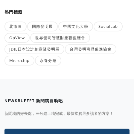
熱門標籤
北市圖
國際發明展
中國文化大學
SocialLab
OpView
世界發明智慧財產聯盟總會
JDIE日本設計創意暨發明展
台灣發明商品促進協會
Microchip
永春分館
NEWSBUFFET 新聞稿自助吧
新聞稿的好去處，三分鐘上稿完成，最快接觸最多讀者的方案！