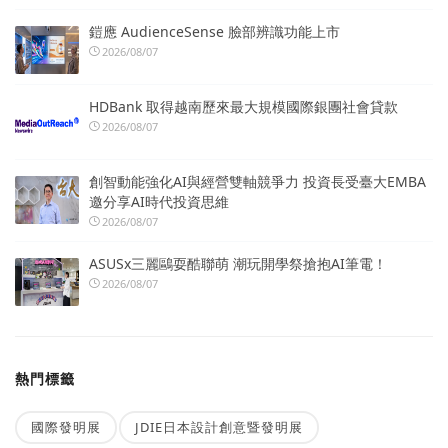
鎧應 AudienceSense 臉部辨識功能上市
2026/08/07
HDBank 取得越南歷來最大規模國際銀團社會貸款
2026/08/07
創智動能強化AI與經營雙軸競爭力 投資長受臺大EMBA
邀分享AI時代投資思維
2026/08/07
ASUSx三麗鷗耍酷聯萌 潮玩開學祭搶抱AI筆電！
2026/08/07
熱門標籤
國際發明展
JDIE日本設計創意暨發明展