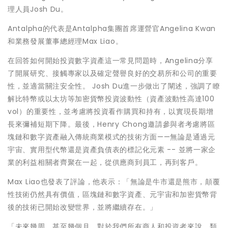
理人員Josh Du。
Antalpha的代表是Antalpha集團首席運營官Angelina Kwan
和業務發展董事總經理Max Liao。
在回答如何開始投資數字資產這一常見問題時，
Angelina分享
了開展研究、接觸專家以及確定聲譽良好的交易所和公司的重要
性，並適當關注安全性。 Josh Du進一步做出了闡述，強調了瞭
解比特幣或以太坊等加密貨幣投資波動性（資產波動性高達100
vol）的重要性，並考慮將投資看作購買和持有，以實現長期增
長來彌補短期下降。最後，Henry Chong邀請參與者考慮將區
塊鏈和數字資產融入傳統商業模式的技術方面——無論是通過元
宇宙、實用型代幣還是資產負債表的標記化元素 -- 並將一家企
業的利益相關者齊聚在一起，從供應商到員工，再到客戶。
Max Liao也發表了評論，他表示：「無論是牛市還是熊市，顛覆
性技術仍然具有價值，區塊鏈和數字資產、元宇宙和加密貨幣背
後的技術已開始改變世界，並將繼續存在。」
「未來幾周，甚至幾個月，對於我們所有商人和投資者來說，類