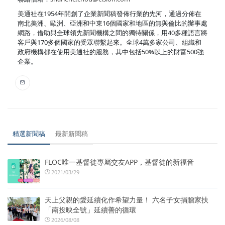
美通社在1954年開創了企業新聞稿發佈行業的先河，通過分佈在
南北美洲、歐洲、亞洲和中東16個國家和地區的無與倫比的辦事處
網路，借助與全球領先新聞機構之間的獨特關係，用40多種語言將
客戶與170多個國家的受眾聯繫起來。全球4萬多家公司、組織和
政府機構都在使用美通社的服務，其中包括50%以上的財富500強
企業。
精選新聞稿
最新新聞稿
FLOC唯一基督徒專屬交友APP，基督徒的新福音
2021/03/29
天上父親的愛延續化作希望力量！ 六名子女捐贈家扶
「南投映全號」延續善的循環
2026/08/08