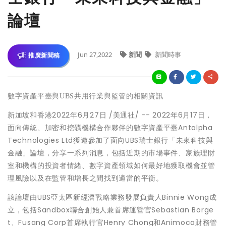
論壇
Jun 27,2022
新聞
新聞時事
推廣新聞稿
數字資產平臺與
UBS
共用
行業與監管的相關資訊
新加坡和香港
2022年6月27日
/美通社/ -- 2022年6月17日，
面向傳統、加密和挖礦機構合作夥伴的數字資產平臺Antalpha
Technologies Ltd獲邀參加了面向UBS
瑞士銀行「未來科技與
金融」論壇
，分享一系列消息，包括近期的市場事件、家族理財
室和機構的投資者情緒、數字資產領域如何最好地獲取機會並管
理風險以及在監管和增長之間找到適當的平衡。
該
論壇
由UBS亞太區新經濟戰略業務發展負責人Binnie Wong成
立，包括Sandbox聯合創始人兼首席運營官Sebastian Borge
t、Fusang Corp首席執行官Henry Chong和Animoca財務管