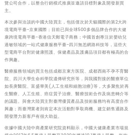
覽公司合作，以整合行銷模式推廣並邀請目標對象及開發新買
主。
本次參與洽談的中國大陸買主，包括僅次於天貓國際的第2大跨
境電商平臺-京東國際；目前已與全球500多個品牌合作的大健
康跨境電商平臺-香港信天郵電子商務；中國首創專注於嬰幼兒
過敏領域的一站式健康服務平臺-四川無恙網路科技等，這些大
型電商平台對於健康照護、保健產品及護膚品項目都有極高的合
作興趣。
醫療服務領域的買主包括成都京東方医院、成都西南不孕不育醫
院、四川大學生命科學院遺傳研究所等，與我國對接的醫療單位
如長庚醫院、富盛華美(人工生殖和細胞治療)等，大多聚焦於再
生醫療、人工生殖、癌症質子治療、醫療技術合作及病患轉介等
的議題。與會大陸買主對臺灣優質產品及技術服務均有高度合作
興趣；而臺灣業者則肯定本次活動對爭取商機、建立銷售通路及
開發潛力新客戶有很大助益。
依據中國大陸中商產業研究院資料顯示，中國大健康產業市場規