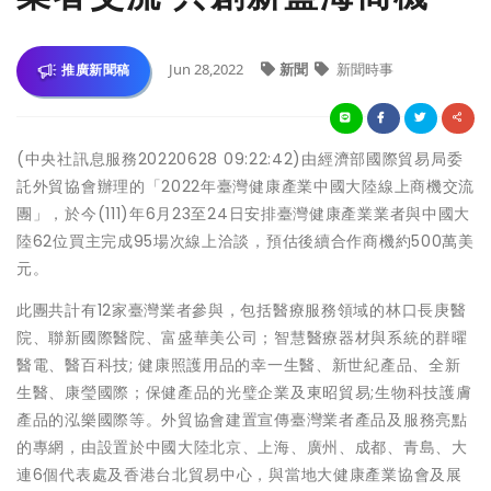
Jun 28,2022
新聞
新聞時事
推廣新聞稿
(中央社訊息服務20220628 09:22:42)由經濟部國際貿易局委
託外貿協會辦理的「2022年臺灣健康產業中國大陸線上商機交流
團」，於今(111)年6月23至24日安排臺灣健康產業業者與中國大
陸62位買主完成95場次線上洽談，預估後續合作商機約500萬美
元。
此團共計有12家臺灣業者參與，包括醫療服務領域的林口長庚醫
院、聯新國際醫院、富盛華美公司；智慧醫療器材與系統的群曜
醫電、醫百科技; 健康照護用品的幸一生醫、新世紀產品、全新
生醫、康瑩國際；保健產品的光璧企業及東昭貿易;生物科技護膚
產品的泓樂國際等。外貿協會建置宣傳臺灣業者產品及服務亮點
的專網，由設置於中國大陸北京、上海、廣州、成都、青島、大
連6個代表處及香港台北貿易中心，與當地大健康產業協會及展