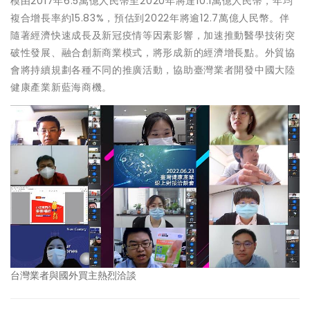
模由2017年6.5萬億人民幣至2020年將達10.1萬億人民幣，年均
複合增長率約15.83%，預估到2022年將逾12.7萬億人民幣。伴
隨著經濟快速成長及新冠疫情等因素影響，加速推動醫學技術突
破性發展、融合創新商業模式，將形成新的經濟增長點。外貿協
會將持續規劃各種不同的推廣活動，協助臺灣業者開發中國大陸
健康產業新藍海商機。
台灣業者與國外買主熱烈洽談