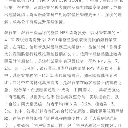
「淨推薦值 NPS（Net Promoter Score）」視角，深度剖析銀
行業、證券業、及壽險業的獲客關鍵及顧客體驗案例洞察，並提
出經營建議，為金融產業建立對顧客體驗管理更全面、深度的理
解，成為公平待客提升策略依據。
銀行業：銀行三產品線的整體 NPS 皆為負分，以財管業務的 -1
4.1 % 表現最需提升 以 2021 年整體營收表現亮眼的銀行業來
說，在存匯、信用卡及財管服務三大業務中，當被問到「你有多
大的意願將銀行服務推薦給親朋好友？」信⽤卡服務整體上較存
匯及財管服務佳，是銀行業當中表現最佳者，平均 NPS 為 -7.
2%。進一步分析，銀行業三項產品線的整體 NPS 皆為負分；其
中，以財管業務的 -14.1 % 表現最需提升。如何降低批評者占
比，並將中立者轉化為推薦者，是銀行業在顧客經營上的當務之
急。 證券業：台股顧客超過 5 成為「中間選民」，業者應強化
「有感服務」以提升心佔率 證券業調查分為「美股複委託」及
「台股」兩大產品線，前者平均 NPS 為 -3.2%、後者為 -5.
3%。其中，複委託顧客多已有台股投資經驗，因此更重視開戶體
驗。建議券商可加強「開戶流程的簡便性」及「人員解說詳細
度」，並確保「開戶管道多元性」與「開戶過程能一次開好，且