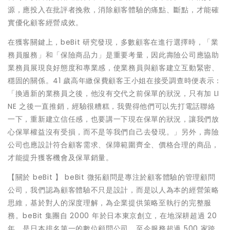
源，應投入在批評者挽救，消除顧客體驗的痛點、斷點，才能確
實優化顧客經營成效。
在獲客關鍵上，beBit 研究發現，多數顧客在進行選擇時，「業
務員服務」和「保險商品力」是重要考量，因此壽險公司應協助
業務員展現良好態度和專業感，使業務員與顧客建立互動緊密、
穩固的關係。41 歲高年繳保費顧客王小姐在接受調查時便表示：
「換過新的業務員之後，他沒有交代之前保單的狀況，只有加 LI
NE 之後一直推銷，經驗很糟糕，我覺得他們可以先打電話聯絡
一下，重新建立信任感，也要講一下現在保單的狀況，讓我們放
心保單權益沒有受損，而不是等我們自己去發現。」另外，壽險
公司也應設計符合顧客需求、保障範圍齊全、價格合理的商品，
才能提升獲客機會及保單銷量。
【關於 beBit 】 beBit 微拓顧問是專注於顧客體驗的管理顧問
公司，我們認為顧客體驗不只是設計，⽽是以⼈為本的經營策略
思維，基於對⼈的深度理解，為企業提供策略⾄執⾏的完整服
務。beBit 集團⾃ 2000 年於⽇本東京創立，在地深耕超過 20
年，是日本排名第一的數位顧問公司，⾄今服務超過 500 家跨