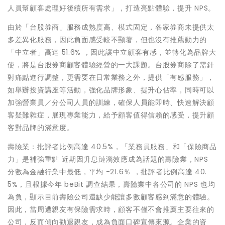
人員幫顧客處理好後續所有需求」，打造亮點體驗，提升 NPS。
由於「台股券商」服務成熟度高、模式固定，各家券商未提供太
多差異化服務，因此負面感受較不顯著，但也沒有推薦動力的
「中立者」高達 51.6% ，因此讓中立顧客有感，並轉化為品牌大
使，將是台股券商顧客體驗經營的一大課題。台股券商除了需針
對痛點進行調整，更需要在日常業務之外，提供「有感服務」，
如舉辦投資講座等活動，強化品牌形象、提升心佔率，同時可以
加強營業員／分公司人員的訓練，確保人員能即時、快速解決顧
客疑難雜症，展現專業能力，給予顧客值得信賴的感受，提升顧
客對品牌的滿意度。
壽險業：批評者比例高達 40.5%，「業務員服務」和「保險商品
力」是補強重點 近期因升息漣漪效應成為話題的壽險業，NPS
分數為金融行業中最低，平均 -21.6％ ，批評者比例高達 40.
5%，且根據今年 beBit 調查結果，壽險業中各公司的 NPS 也均
為負，顯示目前壽險公司還缺少能讓多數顧客感到滿意的體驗。
因此，當周遭親友有保險需求時，顧客不僅不會推薦主要往來的
公司，反而傾向勸退親友，成為負面口碑宣傳來源。企業的資