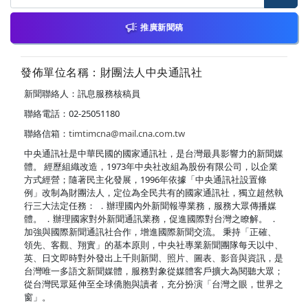
推廣新聞稿
發佈單位名稱：財團法人中央通訊社
新聞聯絡人：訊息服務核稿員
聯絡電話：02-25051180
聯絡信箱：
timtimcna@mail.cna.com.tw
中央通訊社是中華民國的國家通訊社，是台灣最具影響力的新聞媒
體。 經歷組織改造，1973年中央社改組為股份有限公司，以企業
方式經營；隨著民主化發展，1996年依據「中央通訊社設置條
例」改制為財團法人，定位為全民共有的國家通訊社，獨立超然執
行三大法定任務： ．辦理國內外新聞報導業務，服務大眾傳播媒
體。 ．辦理國家對外新聞通訊業務，促進國際對台灣之瞭解。 ．
加強與國際新聞通訊社合作，增進國際新聞交流。 秉持「正確、
領先、客觀、翔實」的基本原則，中央社專業新聞團隊每天以中、
英、日文即時對外發出上千則新聞、照片、圖表、影音與資訊，是
台灣唯一多語文新聞媒體，服務對象從媒體客戶擴大為閱聽大眾；
從台灣民眾延伸至全球僑胞與讀者，充分扮演「台灣之眼，世界之
窗」。