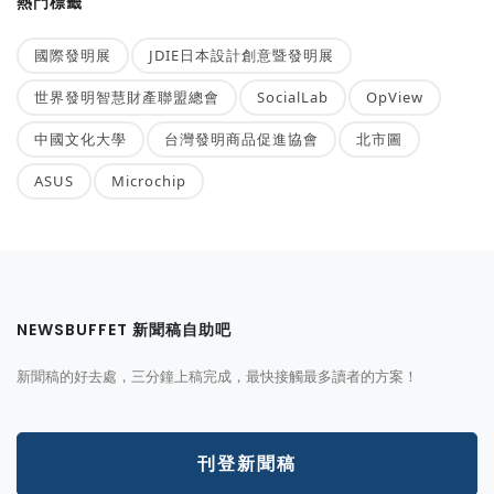
熱門標籤
國際發明展
JDIE日本設計創意暨發明展
世界發明智慧財產聯盟總會
SocialLab
OpView
中國文化大學
台灣發明商品促進協會
北市圖
ASUS
Microchip
NEWSBUFFET 新聞稿自助吧
新聞稿的好去處，三分鐘上稿完成，最快接觸最多讀者的方案！
刊登新聞稿