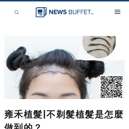
回到首頁
新聞稿分類
登入
刊登
雍禾植髮|不剃髮植髮是怎麼
做到的？