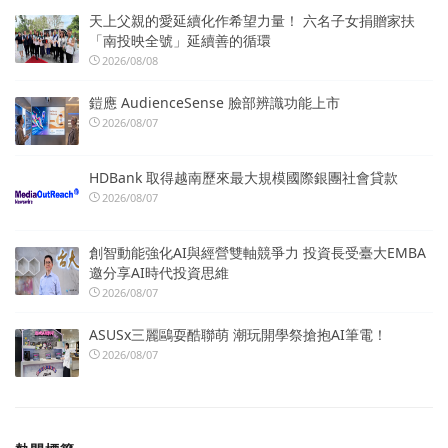
天上父親的愛延續化作希望力量！ 六名子女捐贈家扶
「南投映全號」延續善的循環
2026/08/08
鎧應 AudienceSense 臉部辨識功能上市
2026/08/07
HDBank 取得越南歷來最大規模國際銀團社會貸款
2026/08/07
創智動能強化AI與經營雙軸競爭力 投資長受臺大EMBA
邀分享AI時代投資思維
2026/08/07
ASUSx三麗鷗耍酷聯萌 潮玩開學祭搶抱AI筆電！
2026/08/07