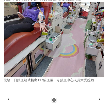
元培一日捐血站就捐出117袋血量，令捐血中心人員大受感動