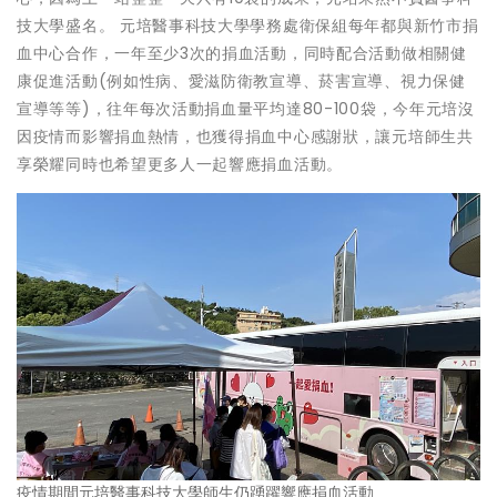
技大學盛名。 元培醫事科技大學學務處衛保組每年都與新竹市捐
血中心合作，一年至少3次的捐血活動，同時配合活動做相關健
康促進活動(例如性病、愛滋防衛教宣導、菸害宣導、視力保健
宣導等等)，往年每次活動捐血量平均達80-100袋，今年元培沒
因疫情而影響捐血熱情，也獲得捐血中心感謝狀，讓元培師生共
享榮耀同時也希望更多人一起響應捐血活動。
疫情期間元培醫事科技大學師生仍踴躍響應捐血活動