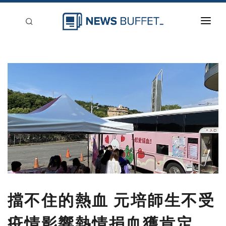
回到首頁
新聞稿分類
登入
刊登
擋不住的熱血 元培師生不受
疫情影響熱情捐血獲肯定