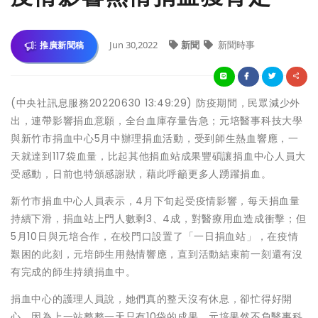
Jun 30,2022
新聞
新聞時事
推廣新聞稿
(中央社訊息服務20220630 13:49:29) 防疫期間，民眾減少外
出，連帶影響捐血意願，全台血庫存量告急；元培醫事科技大學
與新竹市捐血中心5月中辦理捐血活動，受到師生熱血響應，一
天就達到117袋血量，比起其他捐血站成果豐碩讓捐血中心人員大
受感動，日前也特頒感謝狀，藉此呼籲更多人踴躍捐血。
新竹市捐血中心人員表示，4月下旬起受疫情影響，每天捐血量
持續下滑，捐血站上門人數剩3、4成，對醫療用血造成衝擊；但
5月10日與元培合作，在校門口設置了「一日捐血站」，在疫情
艱困的此刻，元培師生用熱情響應，直到活動結束前一刻還有沒
有完成的師生持續捐血中。
捐血中心的護理人員說，她們真的整天沒有休息，卻忙得好開
心，因為上一站整整一天只有10袋的成果，元培果然不負醫事科