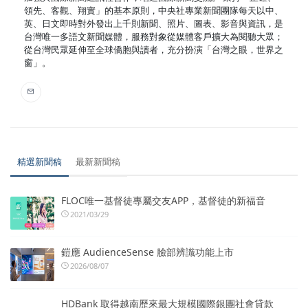
領先、客觀、翔實」的基本原則，中央社專業新聞團隊每天以中、
英、日文即時對外發出上千則新聞、照片、圖表、影音與資訊，是
台灣唯一多語文新聞媒體，服務對象從媒體客戶擴大為閱聽大眾；
從台灣民眾延伸至全球僑胞與讀者，充分扮演「台灣之眼，世界之
窗」。
精選新聞稿
最新新聞稿
FLOC唯一基督徒專屬交友APP，基督徒的新福音
2021/03/29
鎧應 AudienceSense 臉部辨識功能上市
2026/08/07
HDBank 取得越南歷來最大規模國際銀團社會貸款