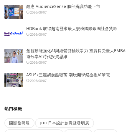
鎧應 AudienceSense 臉部辨識功能上市
2026/08/07
HDBank 取得越南歷來最大規模國際銀團社會貸款
2026/08/07
創智動能強化AI與經營雙軸競爭力 投資長受臺大EMBA
邀分享AI時代投資思維
2026/08/07
ASUSx三麗鷗耍酷聯萌 潮玩開學祭搶抱AI筆電！
2026/08/07
熱門標籤
國際發明展
JDIE日本設計創意暨發明展