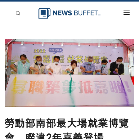
回到首頁
新聞稿分類
登入
刊登
勞動部南部最大場就業博覽
會，睽違2年嘉義登場