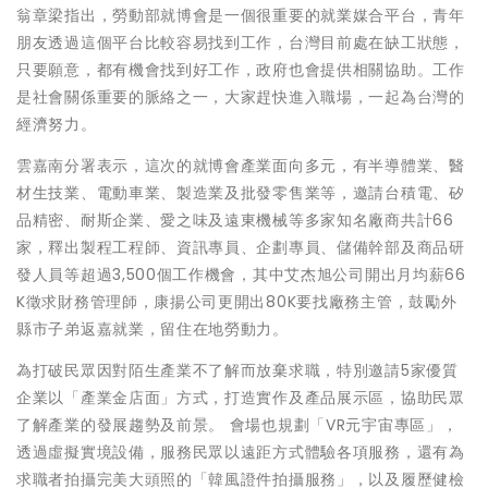
翁章梁指出，勞動部就博會是一個很重要的就業媒合平台，青年
朋友透過這個平台比較容易找到工作，台灣目前處在缺工狀態，
只要願意，都有機會找到好工作，政府也會提供相關協助。工作
是社會關係重要的脈絡之一，大家趕快進入職場，一起為台灣的
經濟努力。
雲嘉南分署表示，這次的就博會產業面向多元，有半導體業、醫
材生技業、電動車業、製造業及批發零售業等，邀請台積電、矽
品精密、耐斯企業、愛之味及遠東機械等多家知名廠商共計66
家，釋出製程工程師、資訊專員、企劃專員、儲備幹部及商品研
發人員等超過3,500個工作機會，其中艾杰旭公司開出月均薪66
K徵求財務管理師，康揚公司更開出80K要找廠務主管，鼓勵外
縣市子弟返嘉就業，留住在地勞動力。
為打破民眾因對陌生產業不了解而放棄求職，特別邀請5家優質
企業以「產業金店面」方式，打造實作及產品展示區，協助民眾
了解產業的發展趨勢及前景。 會場也規劃「VR元宇宙專區」，
透過虛擬實境設備，服務民眾以遠距方式體驗各項服務，還有為
求職者拍攝完美大頭照的「韓風證件拍攝服務」，以及履歷健檢