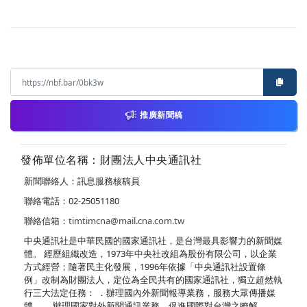
推廣新聞稿
發佈單位名稱：財團法人中央通訊社
新聞聯絡人：訊息服務核稿員
聯絡電話：02-25051180
聯絡信箱：
timtimcna@mail.cna.com.tw
中央通訊社是中華民國的國家通訊社，是台灣最具影響力的新聞媒
體。 經歷組織改造，1973年中央社改組為股份有限公司，以企業
方式經營；隨著民主化發展，1996年依據「中央通訊社設置條
例」改制為財團法人，定位為全民共有的國家通訊社，獨立超然執
行三大法定任務： ．辦理國內外新聞報導業務，服務大眾傳播媒
體。 ．辦理國家對外新聞通訊業務，促進國際對台灣之瞭解。 ．