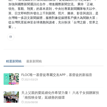
加強與國際新聞通訊社合作，增進國際新聞交流。 秉持「正確、
領先、客觀、翔實」的基本原則，中央社專業新聞團隊每天以中、
英、日文即時對外發出上千則新聞、照片、圖表、影音與資訊，是
台灣唯一多語文新聞媒體，服務對象從媒體客戶擴大為閱聽大眾；
從台灣民眾延伸至全球僑胞與讀者，充分扮演「台灣之眼，世界之
窗」。
精選新聞稿
最新新聞稿
FLOC唯一基督徒專屬交友APP，基督徒的新福音
2021/03/29
天上父親的愛延續化作希望力量！ 六名子女捐贈家扶
「南投映全號」延續善的循環
2026/08/08