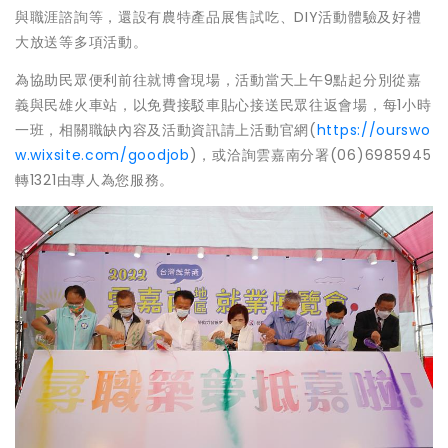
與職涯諮詢等，還設有農特產品展售試吃、DIY活動體驗及好禮
大放送等多項活動。
為協助民眾便利前往就博會現場，活動當天上午9點起分別從嘉
義與民雄火車站，以免費接駁車貼心接送民眾往返會場，每1小時
一班，相關職缺內容及活動資訊請上活動官網(
https://ourswo
w.wixsite.com/goodjob
)，或洽詢雲嘉南分署(06)6985945
轉1321由專人為您服務。