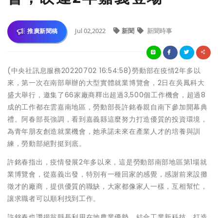
Jul 02,2022
新聞
新聞時事
推廣新聞稿
(中央社訊息服務20220702 16:54:58)勞動部在疫情2年多以
來，第一次在南部舉辦的大型實體就業博覽會，2日在吳鳳科大
盛大舉行，邀集了66家廠商釋出超過3,500個工作機會，超過8
成的工作都在雲嘉南地區，勞動部長許銘春親自南下參加開幕典
禮。阿春部長強調，看到嘉義縣這麼努力打造優質的投資環境，
為青年朋友創造就業機會，她承諾未來在產業人才的培養與訓
練，勞動部絕對挺到底。
許銘春指出，疫情發展2年多以來，這是勞動部南部地區第1場就
業博覽會，從嘉義出發，特別有一種回家的感覺，感謝前來設攤
徵才的廠商，提供優質的職缺，大家都像家人一樣，互相幫忙，
讓求職者可以順利找到工作。
許銘春也讚揚翁縣長利用在地農業優勢，結合工業新科技，打造