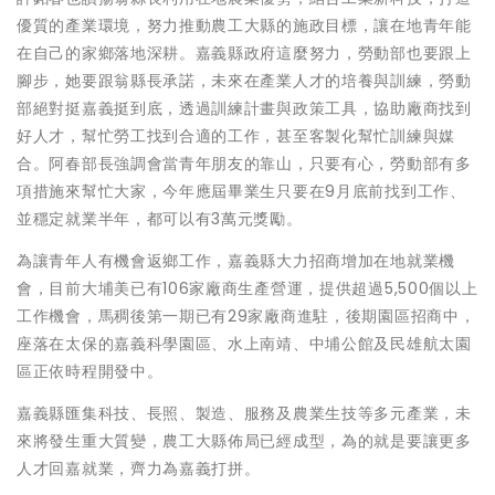
優質的產業環境，努力推動農工大縣的施政目標，讓在地青年能
在自己的家鄉落地深耕。嘉義縣政府這麼努力，勞動部也要跟上
腳步，她要跟翁縣長承諾，未來在產業人才的培養與訓練，勞動
部絕對挺嘉義挺到底，透過訓練計畫與政策工具，協助廠商找到
好人才，幫忙勞工找到合適的工作，甚至客製化幫忙訓練與媒
合。阿春部長強調會當青年朋友的靠山，只要有心，勞動部有多
項措施來幫忙大家，今年應屆畢業生只要在9月底前找到工作、
並穩定就業半年，都可以有3萬元獎勵。
為讓青年人有機會返鄉工作，嘉義縣大力招商增加在地就業機
會，目前大埔美已有106家廠商生產營運，提供超過5,500個以上
工作機會，馬稠後第一期已有29家廠商進駐，後期園區招商中，
座落在太保的嘉義科學園區、水上南靖、中埔公館及民雄航太園
區正依時程開發中。
嘉義縣匯集科技、長照、製造、服務及農業生技等多元產業，未
來將發生重大質變，農工大縣佈局已經成型，為的就是要讓更多
人才回嘉就業，齊力為嘉義打拼。