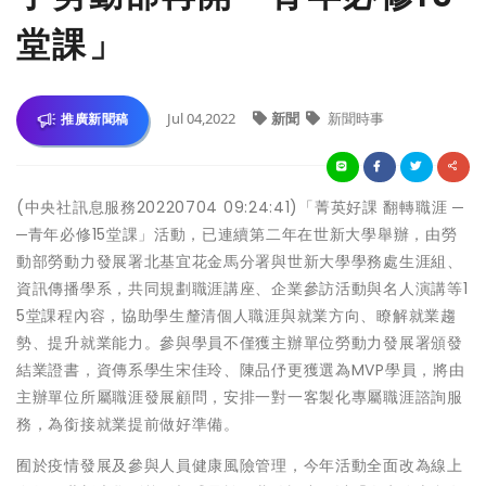
堂課」
Jul 04,2022
新聞
新聞時事
推廣新聞稿
(中央社訊息服務20220704 09:24:41)「菁英好課 翻轉職涯 ─
─青年必修15堂課」活動，已連續第二年在世新大學舉辦，由勞
動部勞動力發展署北基宜花金馬分署與世新大學學務處生涯組、
資訊傳播學系，共同規劃職涯講座、企業參訪活動與名人演講等1
5堂課程內容，協助學生釐清個人職涯與就業方向、瞭解就業趨
勢、提升就業能力。參與學員不僅獲主辦單位勞動力發展署頒發
結業證書，資傳系學生宋佳玲、陳品伃更獲選為MVP學員，將由
主辦單位所屬職涯發展顧問，安排一對一客製化專屬職涯諮詢服
務，為銜接就業提前做好準備。
囿於疫情發展及參與人員健康風險管理，今年活動全面改為線上