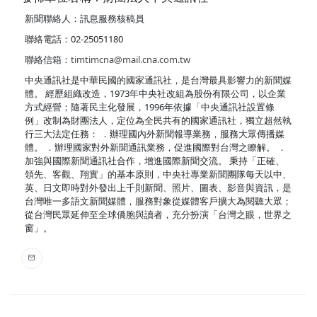
新聞聯絡人：訊息服務核稿員
聯絡電話：02-25051180
聯絡信箱：
timtimcna@mail.cna.com.tw
中央通訊社是中華民國的國家通訊社，是台灣最具影響力的新聞媒
體。 經歷組織改造，1973年中央社改組為股份有限公司，以企業
方式經營；隨著民主化發展，1996年依據「中央通訊社設置條
例」改制為財團法人，定位為全民共有的國家通訊社，獨立超然執
行三大法定任務： ．辦理國內外新聞報導業務，服務大眾傳播媒
體。 ．辦理國家對外新聞通訊業務，促進國際對台灣之瞭解。 ．
加強與國際新聞通訊社合作，增進國際新聞交流。 秉持「正確、
領先、客觀、翔實」的基本原則，中央社專業新聞團隊每天以中、
英、日文即時對外發出上千則新聞、照片、圖表、影音與資訊，是
台灣唯一多語文新聞媒體，服務對象從媒體客戶擴大為閱聽大眾；
從台灣民眾延伸至全球僑胞與讀者，充分扮演「台灣之眼，世界之
窗」。