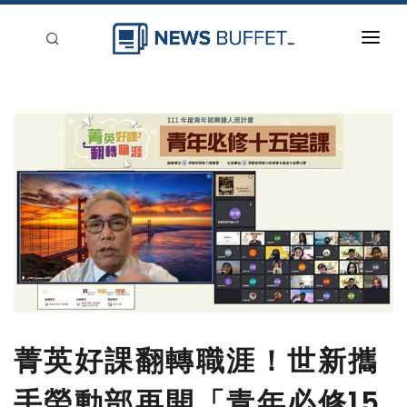
回到首頁
新聞稿分類
登入
刊登
菁英好課翻轉職涯！世新攜
手勞動部再開「青年必修15