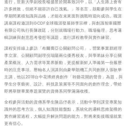
進行，世新大學副校長楊盛昱於開幕致詞中，以「人生路上會有
許多挫敗，但絕不能容許自己洩氣。」等名言，鼓勵參與學生在
學期間累積知識與品格，才能在未來面對挑戰時迎向成功。職涯
講座課程邀請到GCDF全球職涯發展師李宗樺，與創識智庫國際
有限公司執行長陳政廷，分別就職場行動力、職場倫理、思考邏
輯訓練與創意思考發想等議題，進行課程教學與實作練習。
課程安排線上參訪「布爾喬亞公關顧問公司」，營業事業群經理
李立潔、公關顧問副理倪瑞陽兩位優秀校友，與學弟妹分享公關
產業概況、人力需求等業界脈動，更提醒新鮮人準備第一份履歷
時的注意事項。壓軸名人演講則由豪華朗機工共同創辦人張耿華
主講，他以2018台中花博經典創作「聆聽花開的聲音」為題，與
學生分享藝術、設計、科技及策展等不同面向的創作理念，帶給
即將舉辦畢業專題展覽的資傳系同學滿滿收穫。
全程參與活動的資傳系學生陳品伃表示，活動中學到課堂專業知
識外的思考方法，個人知識技能盤點，系統化的邏輯思維架構的
實作練習過程，大幅提升解決問題的能力，對將來銜接職場就業
更有信心。