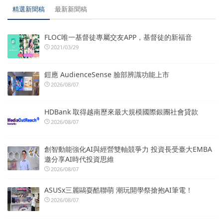
精選新聞稿
最新新聞稿
FLOC唯一基督徒專屬交友APP，基督徒的新福音
2021/03/29
鎧應 AudienceSense 臉部辨識功能上市
2026/08/07
HDBank 取得越南歷來最大規模國際銀團社會貸款
2026/08/07
創智動能強化AI與經營雙軸競爭力 投資長受臺大EMBA
邀分享AI時代投資思維
2026/08/07
ASUSx三麗鷗耍酷聯萌 潮玩開學祭搶抱AI筆電！
2026/08/07