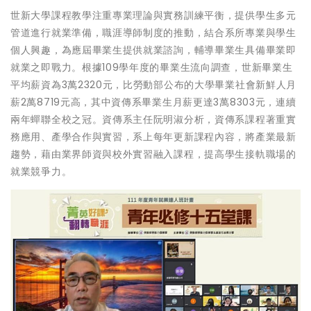
世新大學課程教學注重專業理論與實務訓練平衡，提供學生多元
管道進行就業準備，職涯導師制度的推動，結合系所專業與學生
個人興趣，為應屆畢業生提供就業諮詢，輔導畢業生具備畢業即
就業之即戰力。根據109學年度的畢業生流向調查，世新畢業生
平均薪資為3萬2320元，比勞動部公布的大學畢業社會新鮮人月
薪2萬8719元高，其中資傳系畢業生月薪更達3萬8303元，連續
兩年蟬聯全校之冠。資傳系主任阮明淑分析，資傳系課程著重實
務應用、產學合作與實習，系上每年更新課程內容，將產業最新
趨勢，藉由業界師資與校外實習融入課程，提高學生接軌職場的
就業競爭力。