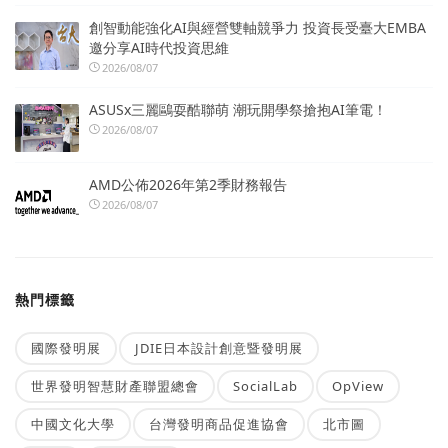
創智動能強化AI與經營雙軸競爭力 投資長受臺大EMBA
邀分享AI時代投資思維
2026/08/07
ASUSx三麗鷗耍酷聯萌 潮玩開學祭搶抱AI筆電！
2026/08/07
AMD公佈2026年第2季財務報告
2026/08/07
熱門標籤
國際發明展
JDIE日本設計創意暨發明展
世界發明智慧財產聯盟總會
SocialLab
OpView
中國文化大學
台灣發明商品促進協會
北市圖