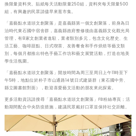
換限量資料夾。貼紙每天活動限量250組，資料夾每天限量500
組，有興趣的民眾請儘早來逛市集。
「嘉藝點水道頭文創聚落」是嘉義縣第一個文創聚落，前身為日
治時代東石國中宿舍群，嘉義縣政府整修後由嘉義縣文化觀光局
管理，有8家文創業者進駐，業者類別多元，包含文化歷史、生
活工藝、咖啡甜點、日式喫茶、友善餐食和手作烘焙等藝文類
別，每個月都推出特色手藝工作坊和藝文展覽活動，打造在地美
學生活氛圍。
「嘉藝點水道頭文創聚落」開放時間為周三至周日上午11時至下
午5時，地點位於朴子市山通路14號日式建築群（東石國中旁、
縣立圖書館對面），歡迎喜愛藝文活動的朋友來此探索。
更多活動資訊請搜尋「嘉藝點水道頭文創聚落」FB粉絲專頁；活
動期間配合中央防疫措施，建議民眾戴好口罩並保持社交距離。