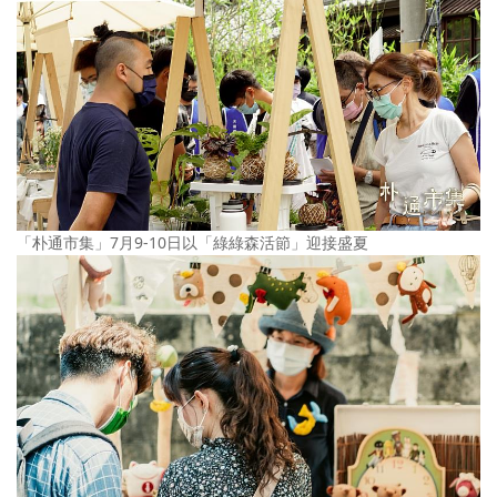
「朴通市集」7月9-10日以「綠綠森活節」迎接盛夏