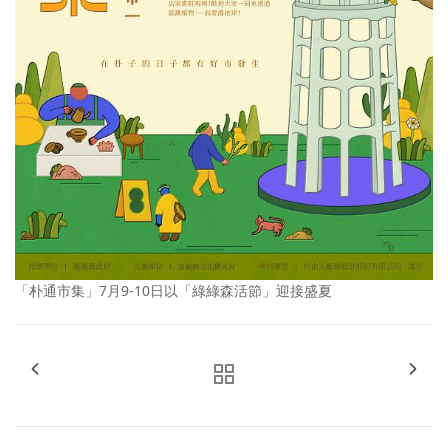
「朴通市集」7月9-10日以「綠綠森活節」迎接盛夏