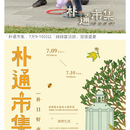
「朴通市集」7月9-10日以「綠綠森活節」迎接盛夏