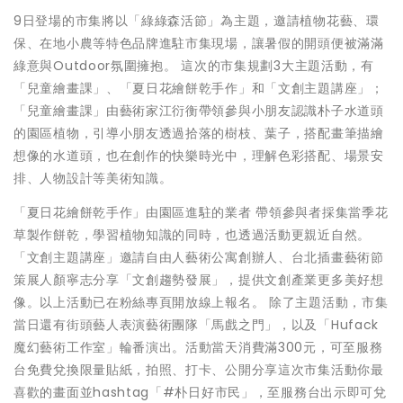
9日登場的市集將以「綠綠森活節」為主題，邀請植物花藝、環
保、在地小農等特色品牌進駐市集現場，讓暑假的開頭便被滿滿
綠意與Outdoor氛圍擁抱。 這次的市集規劃3大主題活動，有
「兒童繪畫課」、「夏日花繪餅乾手作」和「文創主題講座」；
「兒童繪畫課」由藝術家江衍衡帶領參與小朋友認識朴子水道頭
的園區植物，引導小朋友透過拾落的樹枝、葉子，搭配畫筆描繪
想像的水道頭，也在創作的快樂時光中，理解色彩搭配、場景安
排、人物設計等美術知識。
「夏日花繪餅乾手作」由園區進駐的業者 帶領參與者採集當季花
草製作餅乾，學習植物知識的同時，也透過活動更親近自然。
「文創主題講座」邀請自由人藝術公寓創辦人、台北插畫藝術節
策展人顏寧志分享「文創趨勢發展」，提供文創產業更多美好想
像。以上活動已在粉絲專頁開放線上報名。 除了主題活動，市集
當日還有街頭藝人表演藝術團隊「馬戲之門」，以及「Hufack
魔幻藝術工作室」輪番演出。活動當天消費滿300元，可至服務
台免費兌換限量貼紙，拍照、打卡、公開分享這次市集活動你最
喜歡的畫面並hashtag「#朴日好市民」，至服務台出示即可兌