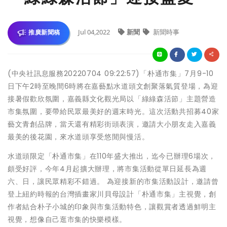
Jul 04,2022
新聞
新聞時事
推廣新聞稿
(中央社訊息服務20220704 09:22:57)「朴通市集」7月9-10
日下午2時至晚間6時將在嘉藝點水道頭文創聚落氣質登場，為迎
接暑假歡欣氛圍，嘉義縣文化觀光局以「綠綠森活節」主題營造
市集氛圍，要帶給民眾最美好的週末時光。這次活動共招募40家
藝文青創品牌，當天還有精彩街頭表演，邀請大小朋友走入嘉義
最美的後花園，來水道頭享受悠閒與慢活。
水道頭限定「朴通市集」在110年盛大推出，迄今已辦理6場次，
頗受好評，今年4月起擴大辦理，將市集活動從單日延長為週
六、日，讓民眾精彩不錯過。 為迎接新的市集活動設計，邀請曾
登上紐約時報的台灣插畫家川貝母設計「朴通市集」主視覺，創
作者結合朴子小城的印象與市集活動特色，讓觀賞者透過鮮明主
視覺，想像自己逛市集的快樂模樣。