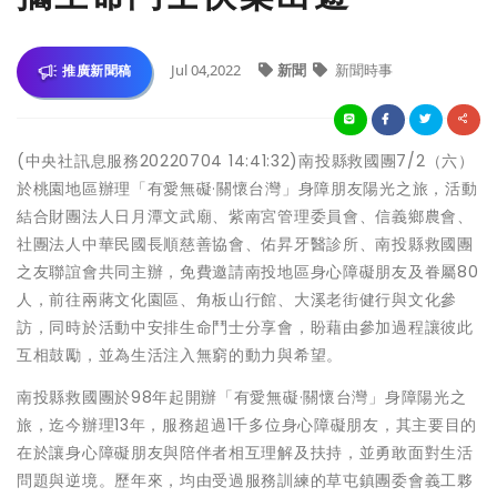
Jul 04,2022
新聞
新聞時事
推廣新聞稿
(中央社訊息服務20220704 14:41:32)南投縣救國團7/2（六）
於桃園地區辦理「有愛無礙·關懷台灣」身障朋友陽光之旅，活動
結合財團法人日月潭文武廟、紫南宮管理委員會、信義鄉農會、
社團法人中華民國長順慈善協會、佑昇牙醫診所、南投縣救國團
之友聯誼會共同主辦，免費邀請南投地區身心障礙朋友及眷屬80
人，前往兩蔣文化園區、角板山行館、大溪老街健行與文化參
訪，同時於活動中安排生命鬥士分享會，盼藉由參加過程讓彼此
互相鼓勵，並為生活注入無窮的動力與希望。
南投縣救國團於98年起開辦「有愛無礙·關懷台灣」身障陽光之
旅，迄今辦理13年，服務超過1千多位身心障礙朋友，其主要目的
在於讓身心障礙朋友與陪伴者相互理解及扶持，並勇敢面對生活
問題與逆境。歷年來，均由受過服務訓練的草屯鎮團委會義工夥