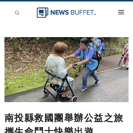
回到首頁
新聞稿分類
登入
刊登
南投縣救國團舉辦公益之旅
攜生命鬥士快樂出遊