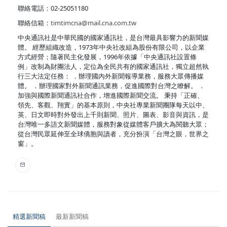
聯絡電話：02-25051180
聯絡信箱：
timtimcna@mail.cna.com.tw
中央通訊社是中華民國的國家通訊社，是台灣最具影響力的新聞媒
體。 經歷組織改造，1973年中央社改組為股份有限公司，以企業
方式經營；隨著民主化發展，1996年依據「中央通訊社設置條
例」改制為財團法人，定位為全民共有的國家通訊社，獨立超然執
行三大法定任務： ．辦理國內外新聞報導業務，服務大眾傳播媒
體。 ．辦理國家對外新聞通訊業務，促進國際對台灣之瞭解。 ．
加強與國際新聞通訊社合作，增進國際新聞交流。 秉持「正確、
領先、客觀、翔實」的基本原則，中央社專業新聞團隊每天以中、
英、日文即時對外發出上千則新聞、照片、圖表、影音與資訊，是
台灣唯一多語文新聞媒體，服務對象從媒體客戶擴大為閱聽大眾；
從台灣民眾延伸至全球僑胞與讀者，充分扮演「台灣之眼，世界之
窗」。
精選新聞稿
最新新聞稿