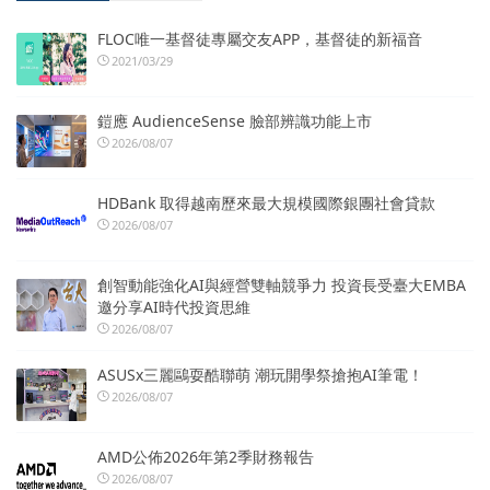
FLOC唯一基督徒專屬交友APP，基督徒的新福音
2021/03/29
鎧應 AudienceSense 臉部辨識功能上市
2026/08/07
HDBank 取得越南歷來最大規模國際銀團社會貸款
2026/08/07
創智動能強化AI與經營雙軸競爭力 投資長受臺大EMBA
邀分享AI時代投資思維
2026/08/07
ASUSx三麗鷗耍酷聯萌 潮玩開學祭搶抱AI筆電！
2026/08/07
AMD公佈2026年第2季財務報告
2026/08/07