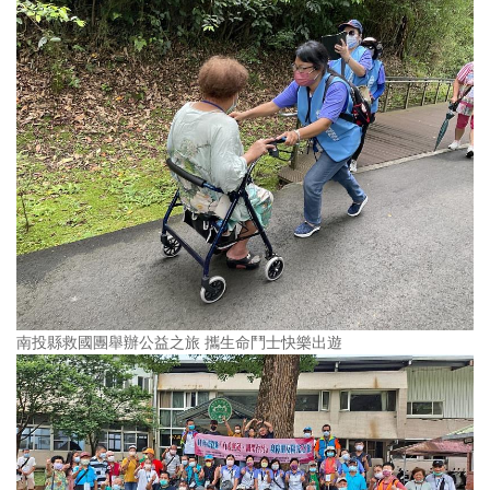
南投縣救國團舉辦公益之旅 攜生命鬥士快樂出遊