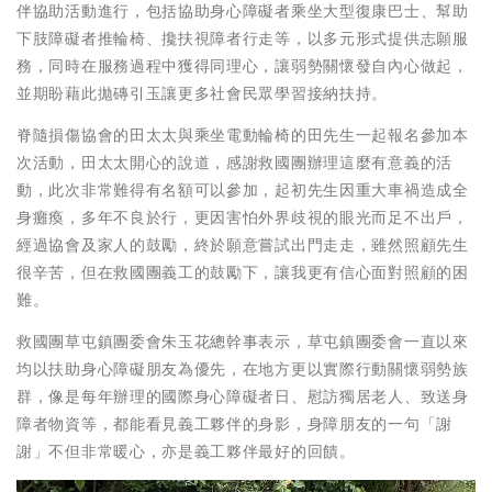
伴協助活動進行，包括協助身心障礙者乘坐大型復康巴士、幫助
下肢障礙者推輪椅、攙扶視障者行走等，以多元形式提供志願服
務，同時在服務過程中獲得同理心，讓弱勢關懷發自內心做起，
並期盼藉此拋磚引玉讓更多社會民眾學習接納扶持。
脊隨損傷協會的田太太與乘坐電動輪椅的田先生一起報名參加本
次活動，田太太開心的說道，感謝救國團辦理這麼有意義的活
動，此次非常難得有名額可以參加，起初先生因重大車禍造成全
身癱瘓，多年不良於行，更因害怕外界歧視的眼光而足不出戶，
經過協會及家人的鼓勵，終於願意嘗試出門走走，雖然照顧先生
很辛苦，但在救國團義工的鼓勵下，讓我更有信心面對照顧的困
難。
救國團草屯鎮團委會朱玉花總幹事表示，草屯鎮團委會一直以來
均以扶助身心障礙朋友為優先，在地方更以實際行動關懷弱勢族
群，像是每年辦理的國際身心障礙者日、慰訪獨居老人、致送身
障者物資等，都能看見義工夥伴的身影，身障朋友的一句「謝
謝」不但非常暖心，亦是義工夥伴最好的回饋。