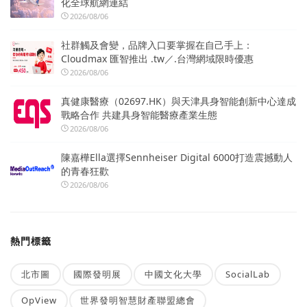
化全球航網連結
2026/08/06
社群觸及會變，品牌入口要掌握在自己手上：
Cloudmax 匯智推出 .tw／.台灣網域限時優惠
2026/08/06
真健康醫療（02697.HK）與天津具身智能創新中心達成
戰略合作 共建具身智能醫療產業生態
2026/08/06
陳嘉樺Ella選擇Sennheiser Digital 6000打造震撼動人
的青春狂歡
2026/08/06
熱門標籤
北市圖
國際發明展
中國文化大學
SocialLab
OpView
世界發明智慧財產聯盟總會