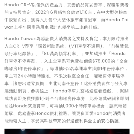
Honda CR-V以優異的產品力，完善的品質妥善率，深獲消費者
的支持與肯定，2022年6月銷售台數達1,116台，在中大型休旅車
中脫穎而出，獲得六月份中大型休旅車銷售冠軍；而Honda Tai
wan上半年國產乘用車累計也穩坐第二名的佳績。
Honda Taiwan為感謝廣大消費者之支持及肯定，本月限時推出
入主CR-V即享「環景輔助系統」(VTi車型不適用)、「前後雙鏡
頭行車紀錄器」、「80萬高額零利率」；並加碼推出「Honda
好車停不停專案」，入主全車系可免費抽價值$78,000的「全台
嘟嘟房1年份停車位」，每週抽出2名幸運車主獲贈1年份停車位，
車主可24小時隨時隨地、不限次數至全台任一嘟嘟房停車場停
車，讓您出遊零負擔，由北到南任意停！此外消費者亦可登入專
屬活動網頁，參與線上「Honda停車九宮格連連看遊戲」，闖關
成功者即免費獲贈1小時全台嘟嘟房停車劵；此外遊戲破關者即刻
前往Honda來店賞車，可再抽1,000小時停車劵機會，讓您輕鬆
駕馭、處處盡享Honda便利禮遇。讓更多喜愛Honda的消費者
能輕鬆入主，享受高科技帶來的舒適便利與全面的安心防護。