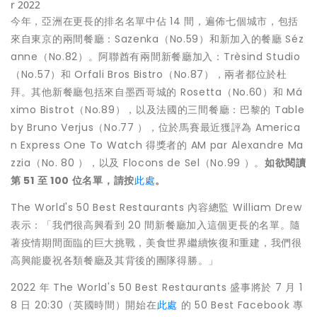
r 2022
今年，亞洲在更長的排名名單中佔 14 間，遍佈七個城市，包括
來自東京的兩間餐廳：Sazenka（No.59）和新加入的餐廳 Séz
anne（No.82）。阿聯酋有兩間新餐廳加入：Trèsind Studio
（No.57）和 Orfali Bros Bistro（No.87），兩者都位於杜
拜。其他新餐廳包括來自墨西哥城的 Rosetta（No.60）和 Má
ximo Bistrot（No.89），以及法國的三間餐廳：巴黎的 Table
by Bruno Verjus（No.77 ），位於馬賽最近獲評為 America
n Express One To Watch 得獎者的 AM par Alexandre Ma
zzia（No. 80 ），以及 Flocons de Sel（No.99 ）。
如欲
閱讀
第
51
至
100
位名單，請按
此處
。
The World's 50 Best Restaurants 內容總監
William Drew
表示：「我們很高興看到 20 間新餐廳加入這個更長的名單。隨
著疫情期間面臨的巨大挑戰，美食世界繼續恢復和重建，我們很
高興能慶祝各類餐廳及其背後的團隊得勝。」
2022 年 The World's 50 Best Restaurants 盛事將於 7 月 1
8 日 20:30（英國時間）開始在
此處
的 50 Best Facebook 專