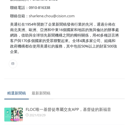
聯絡電話：0910-816338
聯絡信箱：
sharlene.chou@cision.com
美通社在1954年開創了企業新聞稿發佈行業的先河，通過分佈在
南北美洲、歐洲、亞洲和中東16個國家和地區的無與倫比的辦事處
網路，借助與全球領先新聞機構之間的獨特關係，用40多種語言將
客戶與170多個國家的受眾聯繫起來。全球4萬多家公司、組織和
政府機構都在使用美通社的服務，其中包括50%以上的財富500強
企業。
精選新聞稿
最新新聞稿
FLOC唯一基督徒專屬交友APP，基督徒的新福音
2021/03/29