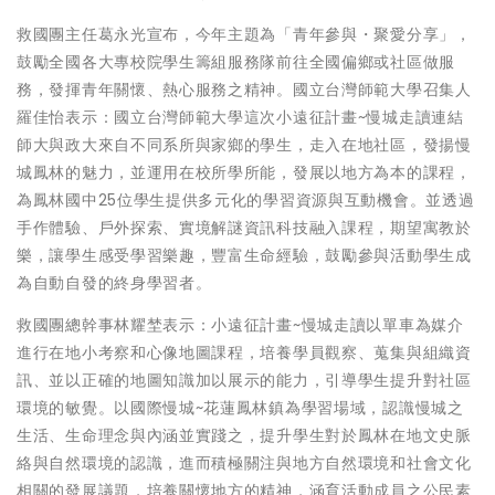
救國團主任葛永光宣布，今年主題為「青年參與・聚愛分享」，
鼓勵全國各大專校院學生籌組服務隊前往全國偏鄉或社區做服
務，發揮青年關懷、熱心服務之精神。國立台灣師範大學召集人
羅佳怡表示：國立台灣師範大學這次小遠征計畫~慢城走讀連結
師大與政大來自不同系所與家鄉的學生，走入在地社區，發揚慢
城鳳林的魅力，並運用在校所學所能，發展以地方為本的課程，
為鳳林國中25位學生提供多元化的學習資源與互動機會。並透過
手作體驗、戶外探索、實境解謎資訊科技融入課程，期望寓教於
樂，讓學生感受學習樂趣，豐富生命經驗，鼓勵參與活動學生成
為自動自發的終身學習者。
救國團總幹事林耀埜表示：小遠征計畫~慢城走讀以單車為媒介
進行在地小考察和心像地圖課程，培養學員觀察、蒐集與組織資
訊、並以正確的地圖知識加以展示的能力，引導學生提升對社區
環境的敏覺。以國際慢城~花蓮鳳林鎮為學習場域，認識慢城之
生活、生命理念與內涵並實踐之，提升學生對於鳳林在地文史脈
絡與自然環境的認識，進而積極關注與地方自然環境和社會文化
相關的發展議題，培養關懷地方的精神，涵育活動成員之公民素