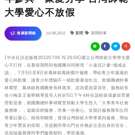
大學愛心不放假
Jul 06,2022
新聞
新聞時事
推廣新聞稿
(中央社訊息服務20220706 15:26:56)國立台灣師範大學學生愛
心不打烊，在暑假期間與救國團共同辦理「小遠征計畫~慢城走
讀」，7月5日至8日於鳳林鎮鳳林國中服務，帶給青少年滿滿的
愛心與歡樂，讓青少年體驗不一樣歡樂暑假生活。救國團總幹事
林耀埜、鳳林鎮救國團會長林惠美、諮詢委員梁添登、服務組長
徐小梅及王俊華輔導員等人特於5日下午4時在該校操場參加育樂
營歡迎會，救國團總幹事林耀埜鼓勵大學生投入「大專青年社會
服務隊」，返鄉深耕服務，培養一份善心。並期許服務隊15位同
學要以愛心、熱情和關懷，發揮台灣師範大學專業與服務，帶給
青少年豐富的假期，另提醒同學出門在外務必注意自身的安全，
也祝福服務隊同學們服務順利，學習滿滿。