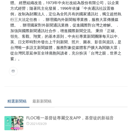
體。 經歷組織改造，1973年中央社改組為股份有限公司，以企業
方式經營；隨著民主化發展，1996年依據「中央通訊社設置條
例」改制為財團法人，定位為全民共有的國家通訊社，獨立超然執
行三大法定任務： ．辦理國內外新聞報導業務，服務大眾傳播媒
體。 ．辦理國家對外新聞通訊業務，促進國際對台灣之瞭解。 ．
加強與國際新聞通訊社合作，增進國際新聞交流。 秉持「正確、
領先、客觀、翔實」的基本原則，中央社專業新聞團隊每天以中、
英、日文即時對外發出上千則新聞、照片、圖表、影音與資訊，是
台灣唯一多語文新聞媒體，服務對象從媒體客戶擴大為閱聽大眾；
從台灣民眾延伸至全球僑胞與讀者，充分扮演「台灣之眼，世界之
窗」。
精選新聞稿
最新新聞稿
FLOC唯一基督徒專屬交友APP，基督徒的新福音
2021/03/29