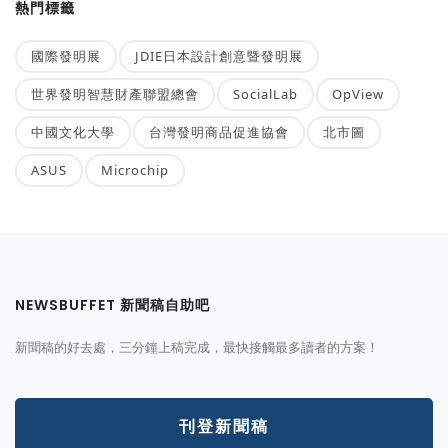
熱門標籤
國際發明展
JDIE日本設計創意暨發明展
世界發明智慧財產聯盟總會
SocialLab
OpView
中國文化大學
台灣發明商品促進協會
北市圖
ASUS
Microchip
NEWSBUFFET 新聞稿自助吧
新聞稿的好去處，三分鐘上稿完成，最快接觸最多讀者的方案！
刊登新聞稿