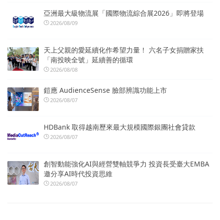
亞洲最大級物流展「國際物流綜合展2026」即將登場
2026/08/09
天上父親的愛延續化作希望力量！ 六名子女捐贈家扶
「南投映全號」延續善的循環
2026/08/08
鎧應 AudienceSense 臉部辨識功能上市
2026/08/07
HDBank 取得越南歷來最大規模國際銀團社會貸款
2026/08/07
創智動能強化AI與經營雙軸競爭力 投資長受臺大EMBA
邀分享AI時代投資思維
2026/08/07