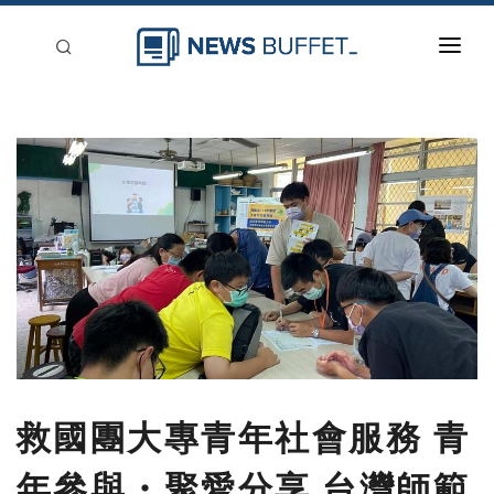
回到首頁
新聞稿分類
登入
刊登
救國團大專青年社會服務 青
年參與・聚愛分享 台灣師範