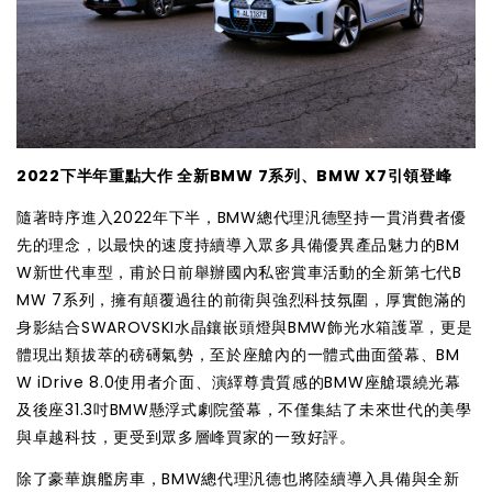
2022下半年重點大作 全新BMW 7系列、BMW X7引領登峰
隨著時序進入2022年下半，BMW總代理汎德堅持一貫消費者優
先的理念，以最快的速度持續導入眾多具備優異產品魅力的BM
W新世代車型，甫於日前舉辦國內私密賞車活動的全新第七代B
MW 7系列，擁有顛覆過往的前衛與強烈科技氛圍，厚實飽滿的
身影結合SWAROVSKI水晶鑲嵌頭燈與BMW飾光水箱護罩，更是
體現出類拔萃的磅礡氣勢，至於座艙內的一體式曲面螢幕、BM
W iDrive 8.0使用者介面、演繹尊貴質感的BMW座艙環繞光幕
及後座31.3吋BMW懸浮式劇院螢幕，不僅集結了未來世代的美學
與卓越科技，更受到眾多層峰買家的一致好評。
除了豪華旗艦房車，BMW總代理汎德也將陸續導入具備與全新