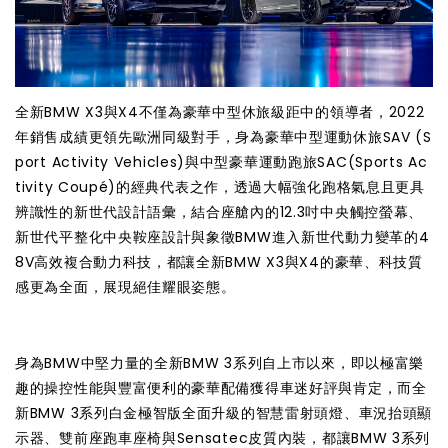
全新BMW X3與X4不僅為豪華中型休旅級距中的領導者，2022
年銷售成績更領先歐洲同級對手，身為豪華中型運動休旅SAV (S
port Activity Vehicles)與中型豪華運動跑旅SAC(Sports Ac
tivity Coupé)的經典代表之作，透過大幅強化跑格氣息且更具
辨識性的新世代設計語彙，結合座艙內的12.3吋中央觸控螢幕、
新世代平整化中央鞍座設計與象徵BMW進入新世代動力變革的4
8V高效複合動力科技，都讓全新BMW X3與X4的豪華、科技質
感更為全面，展現絕佳耀眼姿態。
身為BMW中堅力量的全新BMW 3系列自上市以來，即以極富樂
趣的操控性能與豐富便利的豪華配備獲得車迷好評與肯定，而全
新BMW 3系列白金極智版全面升級的智慧雷射頭燈、車況抬頭顯
示器、雙前座跑車座椅與Sensatec皮質內裝，都讓BMW 3系列