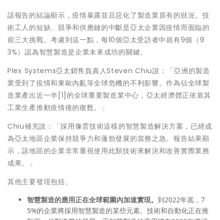
該報告的結論顯示，疫情暴露並且惡化了製造業原有的狀況。技
術工人的短缺、競爭和供應鏈的中斷是亞太企業因疫情而面臨的
前三大挑戰。考慮到這一點，每10個亞太受訪者中就有9個（9
3%）認為智慧製造是企業未來成功的關鍵。
Plex Systems亞太銷售負責人Steven Chiu說：「亞洲的製造
業受到了疫情和東歐內亂等全球危機的不利影響。作為佔全球製
造業產出近一半[1]的全球重要製造業中心，亞太經濟體正依靠其
工業生產推動疫情後的
復甦
。」
Chiu補充說：「採用像雲技術這樣的智慧製造解決方案，已經成
為亞太地區企業保持競爭力和蓬勃發展的當務之急。報告結果顯
示，該地區的企業非常重視使用此類技術來解決和改善實際業務
成果。」
其他主要發現包括。
智慧製造的應用正在全球範圍內加速實現。
到2022年底，7
5%的企業將採用智慧製造的某些元素。技術和自動化正在推