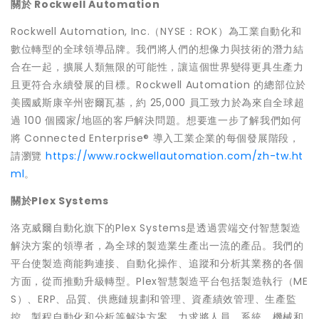
關於 Rockwell Automation
Rockwell Automation, Inc.（NYSE：ROK）為工業自動化和
數位轉型的全球領導品牌。我們將人們的想像力與技術的潛力結
合在一起，擴展人類無限的可能性，讓這個世界變得更具生產力
且更符合永續發展的目標。Rockwell Automation 的總部位於
美國威斯康辛州密爾瓦基，約 25,000 員工致力於為來自全球超
過 100 個國家/地區的客戶解決問題。想要進一步了解我們如何
將 Connected Enterprise® 導入工業企業的每個發展階段，
請瀏覽
https://www.rockwellautomation.com/zh-tw.ht
ml
。
關於Plex Systems
洛克威爾自動化旗下的Plex Systems是透過雲端交付智慧製造
解決方案的領導者，為全球的製造業生產出一流的產品。我們的
平台使製造商能夠連接、自動化操作、追蹤和分析其業務的各個
方面，從而推動升級轉型。Plex智慧製造平台包括製造執行（ME
S）、ERP、品質、供應鏈規劃和管理、資產績效管理、生產監
控、製程自動化和分析等解決方案，力求將人員、系統、機械和