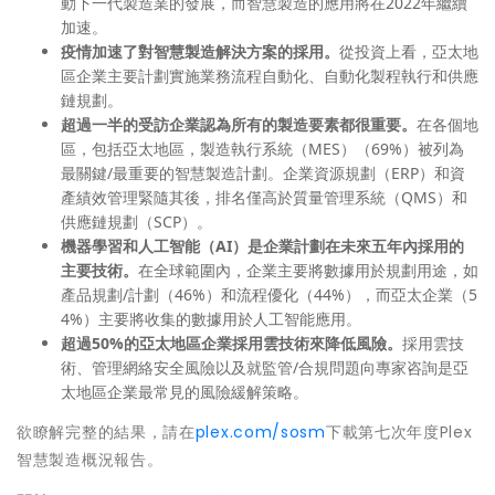
動下一代製造業的發展，而智慧製造的應用將在2022年繼續
加速。
疫情加速了對智慧製造解決方案的採用。
從投資上看，亞太地
區企業主要計劃實施業務流程自動化、自動化
製
程執行和供應
鏈規劃。
超過一半的受訪企業認為所有的製造
要素
都很重要。
在各個地
區，包括亞太地區，製造執行系統（MES）（69%）被列為
最關鍵/最重要的智慧製造計劃。企業資源規劃（ERP）和資
產績效管理緊隨其後，排名僅高於質量管理系統（QMS）和
供應鏈規劃（SCP）。
機器學習和人工智能（
AI）是企業計劃在未來五年內採用的
主要技術。
在全球範圍內，企業主要將數據用於規劃用途，如
產品規劃/計劃（46%）和流程優化（44%），而亞太企業（5
4%）主要將收集的數據用於人工智能應用。
超過
50%的亞太地區企業採用雲技術來降低風險。
採用雲技
術、管理網絡安全風險以及就監管/合規問題向專家咨詢是亞
太地區企業最常見的風險緩
解
策略。
欲瞭解完整的結果，請在
plex.com/sosm
下載
第七次年度Plex
智慧製造概況報告。