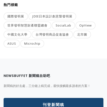
熱門標籤
國際發明展
JDIE日本設計創意暨發明展
世界發明智慧財產聯盟總會
SocialLab
OpView
中國文化大學
台灣發明商品促進協會
北市圖
ASUS
Microchip
NEWSBUFFET 新聞稿自助吧
新聞稿的好去處，三分鐘上稿完成，最快接觸最多讀者的方案！
刊登新聞稿