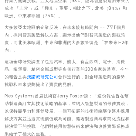
行業的關鍵挑戰。亞太地區企業（93%）認為智慧製造對未來的
成功 「非常 」或 「極其 」重要，相比之下，北美（84%）和
歐洲、中東和非洲（75%）。
大多數亞太地區的企業反映，在未來較短時間內 -- 7至11個月
內，採用智慧製造解決方案，顯示出他們對智慧製造的樂觀態
度，而北美和歐洲、中東和非洲的大多數答復是 「在未來1-2年
內」。
這項全球研究調查了包括汽車、
航太
、
食品飲料
、電子、消費
品、
橡塑膠
、精密金屬成型等多個行業的300多家製造商。今年
的報告是與
漢諾威研究公司
合作進行的，對全球製造商的趨勢、
挑戰和未來規劃提出了寶貴的見解。
Plex Systems首席技術官Jerry Foster說：「這份報告旨在幫
助製造商訂立其技術
策
略的基準，並納入智慧製造的最佳實踐，
以保持競爭力和蓬勃發展。一個可拓展的技術
策
略驅使逐步採用
解決方案並迅速實現價值成為可能。隨著製造商尋求簡化流程和
解決當下的挑戰，他們對使用智慧技術來解決和改善實際業務成
果給予了極大的重視。」