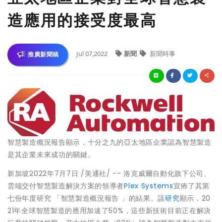
造應用的接受度最高
Jul 07,2022
新聞
新聞時事
推廣新聞稿
智慧製造概況報告顯示，十分之九的亞太地區企業認為智慧製造
是其企業未來成功的關鍵。
新加坡
2022年7月7日
/美通社/ -- 洛克威爾自動化旗下公司、
雲端交付智慧製造解決方案的領導者
Plex Systems
宣佈了其第
七份年度研究 「智慧製造概況報告 」的結果。該
研究
顯示，20
21年全球智慧製造的應用加速了50%，這些新技術目前正在解決