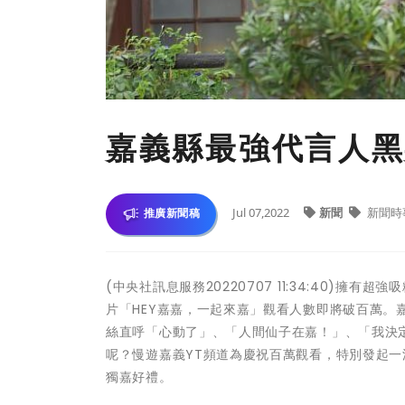
嘉義縣最強代言人黑
Jul 07,2022
新聞
新聞時
推廣新聞稿
(中央社訊息服務20220707 11:34:40)
片「HEY嘉嘉，一起來嘉」觀看人數即將破百萬
絲直呼「心動了」、「人間仙子在嘉！」、「我決
呢？慢遊嘉義YT頻道為慶祝百萬觀看，特別發起
獨嘉好禮。