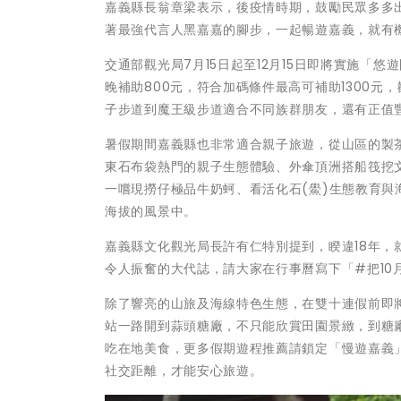
嘉義縣長翁章梁表示，後疫情時期，鼓勵民眾多多
著最強代言人黑嘉嘉的腳步，一起暢遊嘉義，就有
交通部觀光局7月15日起至12月15日即將實施
晚補助800元，符合加碼條件最高可補助1300
子步道到魔王級步道適合不同族群朋友，還有正值
暑假期間嘉義縣也非常適合親子旅遊，從山區的製
東石布袋熱門的親子生態體驗、外傘頂洲搭船筏挖
一嚐現撈仔極品牛奶蚵、看活化石(鱟)生態教育
海拔的風景中。
嘉義縣文化觀光局長許有仁特別提到，睽違18年
令人振奮的大代誌，請大家在行事曆寫下「#把10
除了響亮的山旅及海線特色生態，在雙十連假前即
站一路開到蒜頭糖廠，不只能欣賞田園景緻，到糖
吃在地美食，更多假期遊程推薦請鎖定「慢遊嘉義
社交距離，才能安心旅遊。