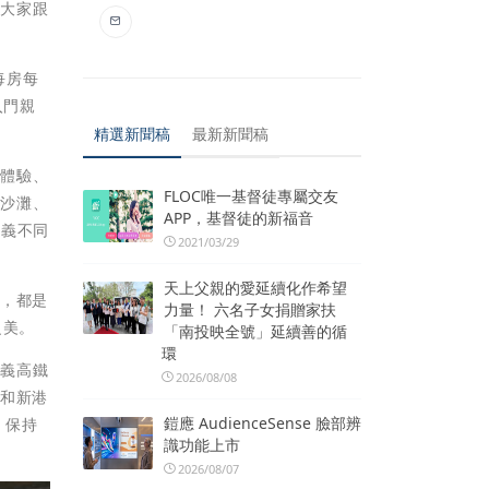
迎大家跟
每房每
入門親
精選新聞稿
最新新聞稿
等體驗、
FLOC唯一基督徒專屬交友
糕沙灘、
APP，基督徒的新福音
嘉義不同
2021/03/29
天上父親的愛延續化作希望
眾，都是
力量！ 六名子女捐贈家扶
之美。
「南投映全號」延續善的循
環
嘉義高鐵
2026/08/08
子和新港
鎧應 AudienceSense 臉部辨
、保持
識功能上市
2026/08/07