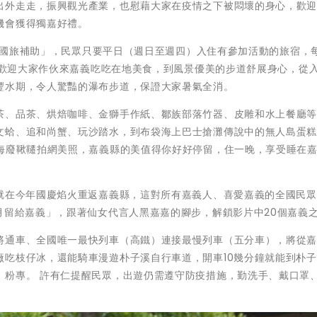
出外走走，振興觀光產業，也慰藉大家在疫情之下被悶壞的身心，歡
機會獲得獨嘉好禮。
「悠遊國旅補助」，民眾只要平日（週日至週四）入住有參加活動的旅宿，
元，歡迎大家作伙來嘉義吃吃在地美食，到風景優美的步道舒展身心，從
豐水期，令人驚豔的瀑布步道，保證大家暑氣全消。
茶、品茶、烘焙咖啡、金獅手作紙、鄒族部落竹器、皮雕和水上餐廳
文蛤、追和尚蟹、玩沙踏水，到布袋海上巴士搶灘傳說中的無人島蛋
與海廢鞦韆拍網美照，嘉義縣的美值得你好好停留，住一晚，享受睡在
，就在今年國慶焰火重返嘉義縣，這對所有嘉義人、喜愛嘉義的全國民
月留給嘉義」，跟著仙女代言人黑嘉嘉的腳步，解鎖影片中20個嘉義
將通車、全國唯一最快列車（高鐵）連接最慢列車（五分車），將從
廠吃枝仔冰，還能騎車漫遊朴子溪自行車道，開車10幾分鐘就能到朴
」粉專。 許有仁提醒民眾，出遊仍需遵守防疫措施，勤洗手、戴口罩