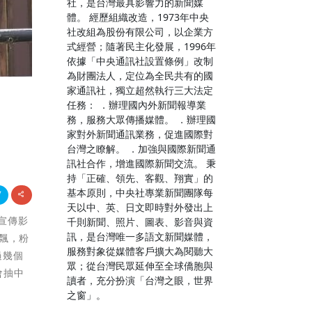
社，是台灣最具影響力的新聞媒
體。 經歷組織改造，1973年中央
社改組為股份有限公司，以企業方
式經營；隨著民主化發展，1996年
依據「中央通訊社設置條例」改制
為財團法人，定位為全民共有的國
家通訊社，獨立超然執行三大法定
任務： ．辦理國內外新聞報導業
務，服務大眾傳播媒體。 ．辦理國
家對外新聞通訊業務，促進國際對
台灣之瞭解。 ．加強與國際新聞通
訊社合作，增進國際新聞交流。 秉
持「正確、領先、客觀、翔實」的
基本原則，中央社專業新聞團隊每
天以中、英、日文即時對外發出上
支宣傳影
千則新聞、照片、圖表、影音與資
訊，是台灣唯一多語文新聞媒體，
飄，粉
服務對象從媒體客戶擴大為閱聽大
過幾個
眾；從台灣民眾延伸至全球僑胞與
會抽中
讀者，充分扮演「台灣之眼，世界
之窗」。