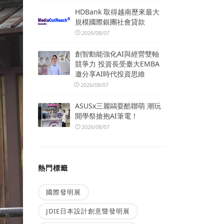
HDBank 取得越南歷來最大
規模國際銀團社會貸款
2026/08/07
創智動能強化AI與經營雙軸
競爭力 投資長受臺大EMBA
邀分享AI時代投資思維
2026/08/07
ASUSx三麗鷗耍酷聯萌 潮玩
開學祭搶抱AI筆電！
2026/08/07
熱門標籤
國際發明展
JDIE日本設計創意暨發明展